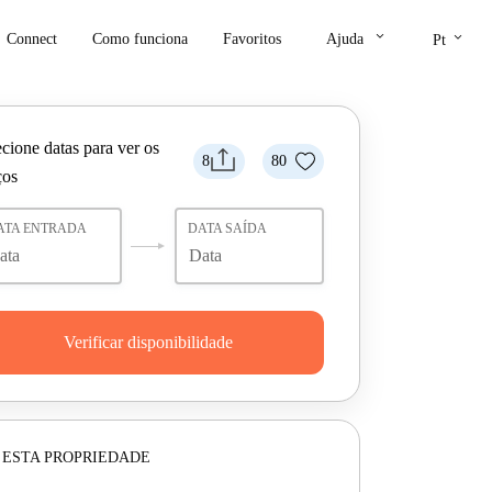
keyboard_arrow_down
keyboard_arrow_down
Connect
Como funciona
Favoritos
Ajuda
Pt
cione datas para ver os
8
80
ços
ATA ENTRADA
DATA SAÍDA
Verificar disponibilidade
 ESTA PROPRIEDADE