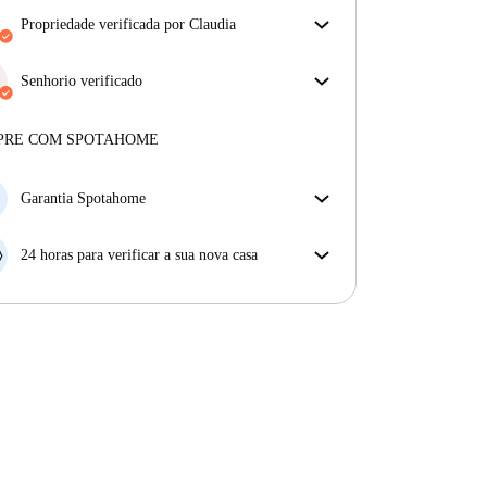
propriedade verificada por Claudia
O nosso homechecker reviu a casa para garantir que
obtém exatamente o que vê no anúncio.
Senhorio verificado
Mais sobre a verificação
Profissional
·
9 anos
connosco
Mais sobre este senhorio
PRE COM SPOTAHOME
Mais sobre a verificação
Garantia Spotahome
Se o proprietário cancelar a sua reserva com pouca
antecedência, nós iremos A) pagar um hotel e ajudá-
24 horas para verificar a sua nova casa
lo a encontrar novo alojamento, ou B) reembolsar o
Se a propriedade não corresponder ao prometido no
seu dinheiro na totalidade.
nosso anúncio, tem 24 horas depois de se mudar para
pedir para ser realojado.