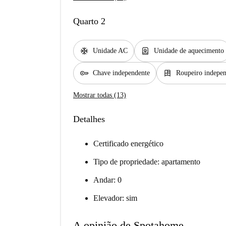
Quarto 2
ac_unit
water_heater
Unidade AC
Unidade de aquecimento
key
dresser
Chave independente
Roupeiro indepe
Mostrar todas (13)
Detalhes
Certificado energético
Tipo de propriedade: apartamento
Andar: 0
Elevador: sim
A opinião de Spotahome