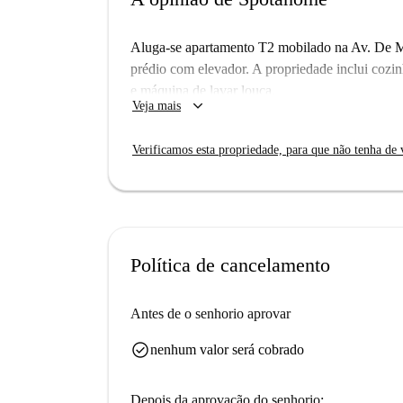
Aluga-se apartamento T2 mobilado na Av. De M
prédio com elevador. A propriedade inclui cozi
e máquina de lavar louça.
keyboard_arrow_down
Veja mais
Verificamos esta propriedade, para que não tenha de v
Política de cancelamento
Antes de o senhorio aprovar
check_circle
nenhum valor será cobrado
Depois da aprovação do senhorio: