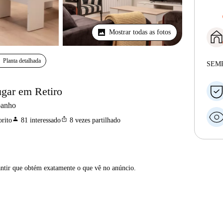
Mostrar todas as fotos
Planta detalhada
SEM
ugar em Retiro
banho
person
ios_share
rito
81
interessado
8
vezes partilhado
antir que obtém exatamente o que vê no anúncio.