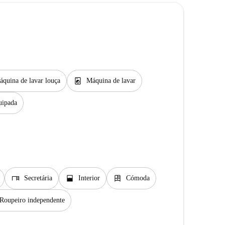
local_laundry_service
quina de lavar louça
Máquina de lavar
uipada
desk
window_open
dresser
Secretária
Interior
Cómoda
Roupeiro independente