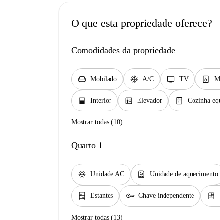
O que esta propriedade oferece?
Comodidades da propriedade
chair
ac_unit
tv
dishwasher_gen
Mobilado
A/C
TV
Má
window_open
elevator
kitchen
Interior
Elevador
Cozinha eq
Mostrar todas (10)
Quarto 1
ac_unit
water_heater
Unidade AC
Unidade de aquecimento
shelves
key
dresser
Estantes
Chave independente
Mostrar todas (13)