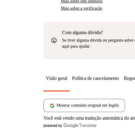
Mais sobre este senhorio
Mais sobre a verificação
Com alguma dúvida?
sentiment_very_satisfied
Se tiver alguma dúvida ou pergunta sobre 
aqui para ajudar.
Visão geral
Política de cancelamento
Regra
Mostrar conteúdo original em Inglês
Você está vendo uma tradução automática do a