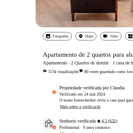
Fotografias
Mapa
Video
Apartamento de 2 quartos para al
Apartamento
2
Quartos de dormir
1
casa de 
visibility
favorite
1134
visualizações
80
vezes guardado como favo
propriedade verificada por Claudia
Verificado em
24 mai 2024
O nosso homechecker reviu a casa para gar
Mais sobre a verificação
star
Senhorio verificado
4.5 (632)
Profissional
·
9 anos
connosco