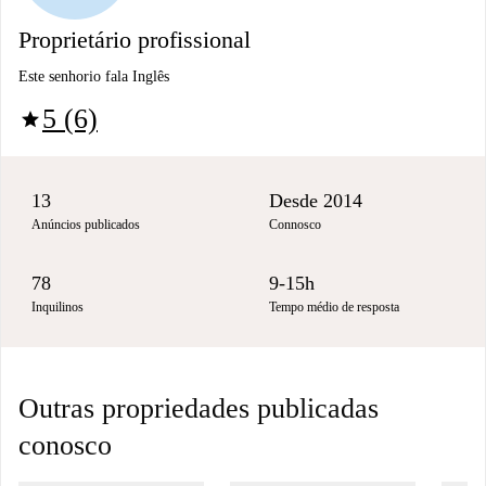
Proprietário profissional
Este senhorio fala Inglês
5 (6)
star
13
Desde 2014
Anúncios publicados
Connosco
78
9-15h
Inquilinos
Tempo médio de resposta
Outras propriedades publicadas
conosco