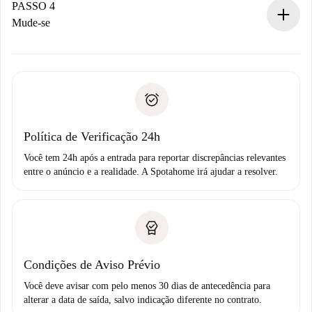
proprietário.
PASSO 4
Se recusada: não cobraremos nada e ofereceremos
Mude-se
alternativas.
Combine os detalhes da chegada com o proprietário,
Documentos necessários para “
Spotahome plus
”.
entrega das chaves, etc.
Documento de identidade ou Passaporte
A Spotahome só transferirá o primeiro pagamento se você
Comprovante de solvência
não comunicar nenhum problema.
Débito direto bancário
Política de Verificação 24h
Você tem 24h após a entrada para reportar discrepâncias relevantes
entre o anúncio e a realidade. A Spotahome irá ajudar a resolver.
Condições de Aviso Prévio
Você deve avisar com pelo menos 30 dias de antecedência para
alterar a data de saída, salvo indicação diferente no contrato.