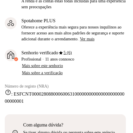
A renda e as contas estão todas incluídas para uma experiência
sem preocupações
Spotahome PLUS
Oferece a experiência mais segura para nossos inquilinos ao
fornecer acesso aos mais altos padrões de segurança e suporte
adicional durante o arrendamento.
Ver mais
star
Senhorio verificado
5 (6)
Profissional
·
11 anos
connosco
Mais sobre este senhorio
Mais sobre a verificação
Número de registo (NRA)
help
:
ESFCNT000028088000600631000000000000000000000
00000001
Com alguma dúvida?
sentiment_very_satisfied
Se tiver alguma dúvida ou pergunta sobre este anúncio,