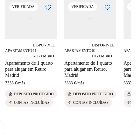
VERIFICADA
VERIFICADA
VE
DISPONÍVEL
DISPONÍVEL
APARTAMENTO
11
APARTAMENTO
02
APART
■
■
NOVEMBRO
DEZEMBRO
Apartamento de 1 quarto
Apartamento de 1 quarto
Aparta
para alugar em Retiro,
para alugar em Retiro,
para a
Madrid
Madrid
Madri
3333 €
/
mês
3333 €
/
mês
3333 €
lock
lock
lock
DEPÓSITO PROTEGIDO
DEPÓSITO PROTEGIDO
D
euro
euro
euro
CONTAS INCLUÍDAS
CONTAS INCLUÍDAS
C