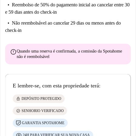
Reembolso de 50% do pagamento inicial
ao cancelar entre 30
e 59 dias antes do check-in
Não reembolsável
ao cancelar 29 dias ou menos antes do
check-in
error
Quando uma reserva é confirmada, a comissão da Spotahome
não é reembolsável
E lembre-se, com esta propriedade terá:
lock
DEPÓSITO PROTEGIDO
check_circle
SENHORIO VERIFICADO
GARANTIA SPOTAHOME
24H PARA VERIFICAR SUA NOVA CASA