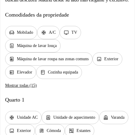
Comodidades da propriedade
chair
ac_unit
tv
Mobilado
A/C
TV
dishwasher_gen
Máquina de lavar louça
local_laundry_service
image
Máquina de lavar roupa nas zonas comuns
Exterior
elevator
kitchen
Elevador
Cozinha equipada
Mostrar todas (15)
Quarto 1
ac_unit
water_heater
balcony
Unidade AC
Unidade de aquecimento
Varanda
image
dresser
shelves
Exterior
Cómoda
Estantes