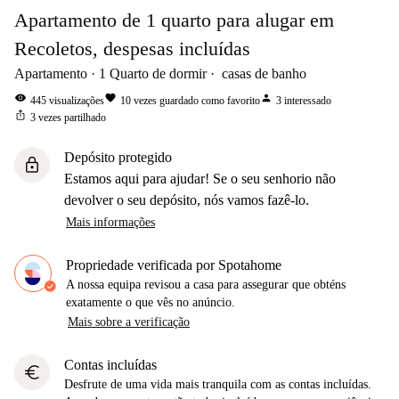
Apartamento de 1 quarto para alugar em
Recoletos, despesas incluídas
Apartamento
1
Quarto de dormir
casas de banho
visibility
favorite
person
445
visualizações
10
vezes guardado como favorito
3
interessado
ios_share
3
vezes partilhado
Depósito protegido
lock
Estamos aqui para ajudar! Se o seu senhorio não
devolver o seu depósito, nós vamos fazê-lo.
Mais informações
Propriedade verificada por Spotahome
A nossa equipa revisou a casa para assegurar que obténs
exatamente o que vês no anúncio.
Mais sobre a verificação
Contas incluídas
euro
Desfrute de uma vida mais tranquila com as contas incluídas.