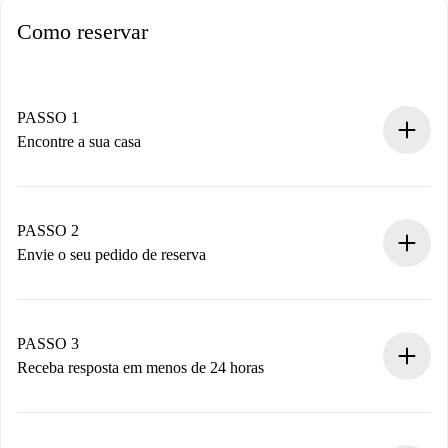
Como reservar
PASSO 1
Encontre a sua casa
Processo de reserva 100% online.
Casas e Proprietários verificados.
Você tem todas as informações necessárias
PASSO 2
antecipadamente.
Envie o seu pedido de reserva
Envie detalhes básicos do seu perfil e método de
pagamento.
Não cobramos nada até que o proprietário confirme.
PASSO 3
Receba resposta em menos de 24 horas
O proprietário tem até 24 horas para confirmar.
Se aceita, faremos a cobrança e conectaremos você ao