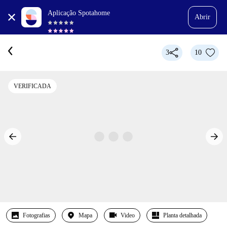
Aplicação Spotahome
Abrir
3
10
VERIFICADA
Fotografias
Mapa
Video
Planta detalhada