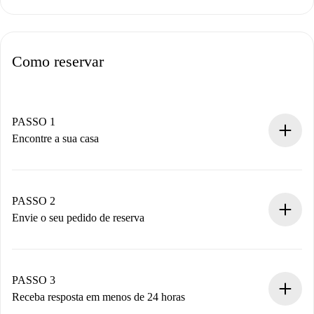
Como reservar
PASSO 1
Encontre a sua casa
Processo de reserva 100% online.
Casas e Proprietários verificados.
Você tem todas as informações necessárias
PASSO 2
antecipadamente.
Envie o seu pedido de reserva
Envie detalhes básicos do seu perfil e método de
pagamento.
Não cobramos nada até que o proprietário confirme.
PASSO 3
Receba resposta em menos de 24 horas