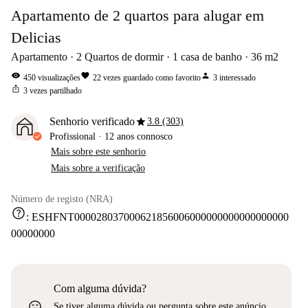
Apartamento de 2 quartos para alugar em
Delicias
Apartamento
2
Quartos de dormir
1
casa de banho
36
m2
visibility
favorite
person
450
visualizações
22
vezes guardado como favorito
3
interessado
ios_share
3
vezes partilhado
star
Senhorio verificado
3.8 (303)
Profissional
·
12 anos
connosco
Mais sobre este senhorio
Mais sobre a verificação
Número de registo (NRA)
help
:
ESHFNT000028037000621856006000000000000000000
00000000
Com alguma dúvida?
sentiment_very_satisfied
Se tiver alguma dúvida ou pergunta sobre este anúncio,