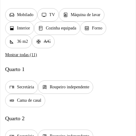
chair
tv
local_laundry_service
Mobilado
TV
Máquina de lavar
window_open
kitchen
oven_gen
Interior
Cozinha equipada
Forno
square_foot
ac_unit
36 m2
A/C
Mostrar todas (11)
Quarto 1
desk
dresser
Secretária
Roupeiro independente
airline_seat_flat
Cama de casal
Quarto 2