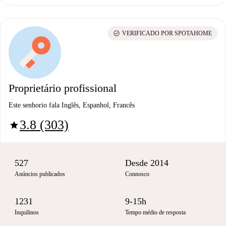
check_circle
VERIFICADO POR SPOTAHOME
Proprietário profissional
Este senhorio fala Inglês, Espanhol, Francês
3.8 (303)
star
527
Desde 2014
Anúncios publicados
Connosco
1231
9-15h
Inquilinos
Tempo médio de resposta