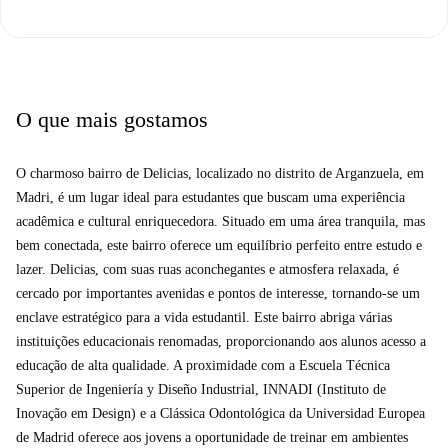
jantar e cozinha. Este design de conceito aberto cria uma sensação de
amplitude e facilita a interação social. A sala de estar é equipada com um
sofá confortável e uma mesa de centro. A área de jantar inclui uma mesa
com cadeiras, ideal para refeições ou trabalho em grupo. A cozinha é
O que mais gostamos
integrada a este espaço e está totalmente equipada com eletrodomésticos,
incluindo geladeira, forno, micro-ondas e fogão de cerâmica. Os
armários oferecem amplo espaço de armazenamento para alimentos e
O charmoso bairro de Delicias, localizado no distrito de Arganzuela, em
utensílios de cozinha. O layout da cozinha é projetado para ser prático e
Madri, é um lugar ideal para estudantes que buscam uma experiência
funcional, com tudo ao seu alcance. Uma das características de destaque
acadêmica e cultural enriquecedora. Situado em uma área tranquila, mas
do apartamento é o terraço, acessível a partir da área de estar e jantar. O
bem conectada, este bairro oferece um equilíbrio perfeito entre estudo e
terraço é espaçoso, tornando-o um lugar perfeito para relaxar, estudar ao
lazer. Delicias, com suas ruas aconchegantes e atmosfera relaxada, é
ar livre ou compartilhar momentos com amigos. Por ser um apartamento
cercado por importantes avenidas e pontos de interesse, tornando-se um
externo, tanto os quartos quanto a sala de estar recebem excelente luz
enclave estratégico para a vida estudantil. Este bairro abriga várias
natural durante todo o dia. O apartamento está totalmente equipado e
instituições educacionais renomadas, proporcionando aos alunos acesso a
pronto para morar, incluindo móveis, eletrodomésticos e utensílios de
educação de alta qualidade. A proximidade com a Escuela Técnica
cozinha. Tudo é preparado para que os alunos possam se instalar
Superior de Ingeniería y Diseño Industrial, INNADI (Instituto de
confortavelmente desde o primeiro dia.
Inovação em Design) e a Clássica Odontológica da Universidad Europea
de Madrid oferece aos jovens a oportunidade de treinar em ambientes