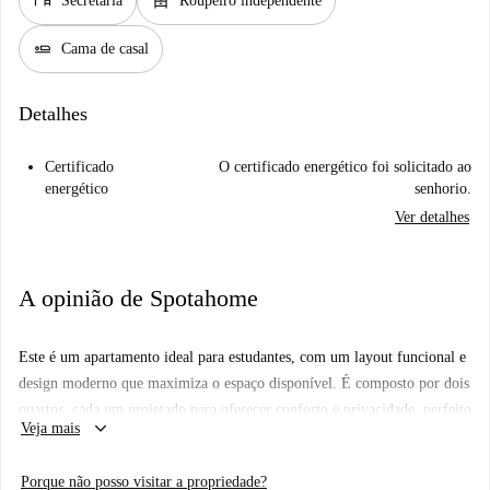
desk
dresser
Secretária
Roupeiro independente
airline_seat_flat
Cama de casal
Detalhes
Certificado
O certificado energético foi solicitado ao
energético
senhorio.
Ver detalhes
A opinião de Spotahome
Este é um apartamento ideal para estudantes, com um layout funcional e
design moderno que maximiza o espaço disponível. É composto por dois
quartos, cada um projetado para oferecer conforto e privacidade, perfeito
keyboard_arrow_down
Veja mais
para estudar e descansar. Os quartos são claros e têm janelas voltadas
para fora, permitindo a entrada de bastante luz natural. O coração do
Porque não posso visitar a propriedade?
apartamento é um espaço aberto que combina a sala de estar, sala de