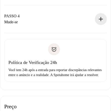
O proprietário tem até 24 horas para confirmar.
Se aceita, faremos a cobrança e conectaremos você ao
proprietário.
PASSO 4
Se recusada: não cobraremos nada e ofereceremos
Mude-se
alternativas.
Combine os detalhes da chegada com o proprietário,
Documentos necessários para “
Spotahome plus
”.
entrega das chaves, etc.
Documento de identidade ou Passaporte
A Spotahome só transferirá o primeiro pagamento se você
Comprovante de solvência
não comunicar nenhum problema.
Débito direto bancário
Política de Verificação 24h
Você tem 24h após a entrada para reportar discrepâncias relevantes
entre o anúncio e a realidade. A Spotahome irá ajudar a resolver.
Preço