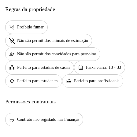
Regras da propriedade
smoke_free
Proibido fumar
pet_supplies
Não são permitidos animais de estimação
person_add
Não são permitidos convidados para pernoitar
partner_heart
calendar_month
Perfeito para estadias de casais
Faixa etária: 18 - 33
school
business_center
Perfeito para estudantes
Perfeito para profissionais
Permissões contratuais
credit_score
Contrato não registado nas Finanças