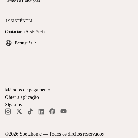
Termos e Condições
ASSISTÊNCIA
Contactar a Assistência
keyboard_arrow_down
Português
Métodos de pagamento
Obter a aplicação
Siga-nos
©
2026
Spotahome —
Todos os direitos reservados