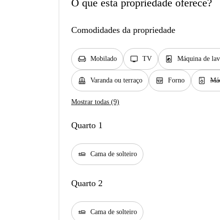
O que esta propriedade oferece?
Comodidades da propriedade
chair
tv
local_laundry_service
Mobilado
TV
Máquina de lav
balcony
oven_gen
dishwasher_gen
Varanda ou terraço
Forno
Máq
Mostrar todas (9)
Quarto 1
airline_seat_flat
Cama de solteiro
Quarto 2
airline_seat_flat
Cama de solteiro