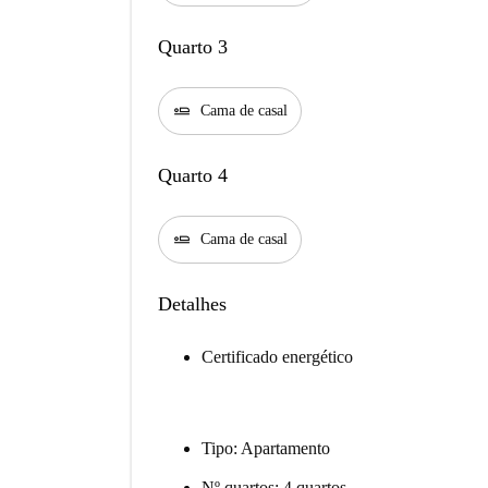
Quarto 3
airline_seat_flat
Cama de casal
Quarto 4
airline_seat_flat
Cama de casal
Detalhes
Certificado energético
Tipo: Apartamento
Nº quartos: 4 quartos