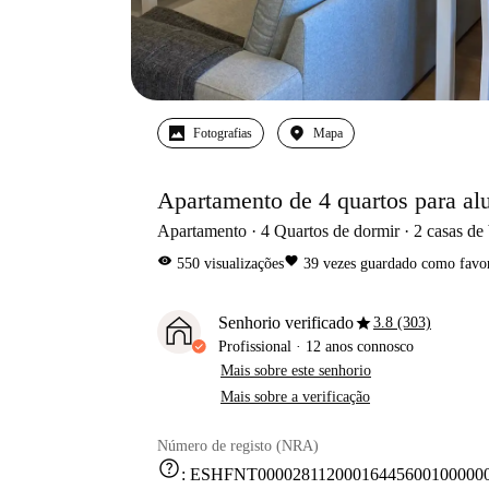
Fotografias
Mapa
Apartamento de 4 quartos para al
Apartamento
4
Quartos de dormir
2
casas de
visibility
favorite
550
visualizações
39
vezes guardado como favor
star
Senhorio verificado
3.8 (303)
Profissional
·
12 anos
connosco
Mais sobre este senhorio
Mais sobre a verificação
Número de registo (NRA)
help
:
ESHFNT000028112000164456001000000