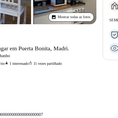
Mostrar todas as fotos
SEM
ugar em Puerta Bonita, Madri.
 banho
person
ios_share
ito
1
interessado
11
vezes partilhado
00000000000000000007