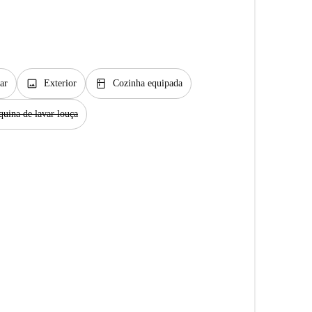
image
kitchen
ar
Exterior
Cozinha equipada
uina de lavar louça