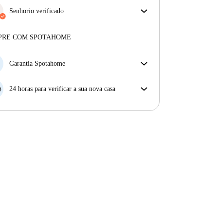
Senhorio verificado
Profissional
·
12 anos
connosco
Mais sobre este senhorio
PRE COM SPOTAHOME
Mais sobre a verificação
Garantia Spotahome
Se o proprietário cancelar a sua reserva com pouca
antecedência, nós iremos A) pagar um hotel e ajudá-
24 horas para verificar a sua nova casa
lo a encontrar novo alojamento, ou B) reembolsar o
Se a propriedade não corresponder ao prometido no
seu dinheiro na totalidade.
nosso anúncio, tem 24 horas depois de se mudar para
pedir para ser realojado.