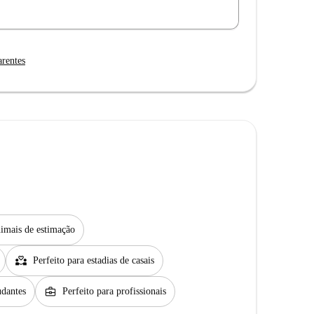
arentes
imais de estimação
partner_heart
Perfeito para estadias de casais
business_center
udantes
Perfeito para profissionais