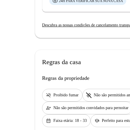
24H PARA VERIFICAR SUA NOVA CASA
Descubra as nossas condições de cancelamento transp
Regras da casa
Regras da propriedade
smoke_free
pet_supplies
Proibido fumar
Não são permitidos an
person_add
Não são permitidos convidados para pernoitar
calendar_month
school
Faixa etária: 18 - 33
Perfeito para est