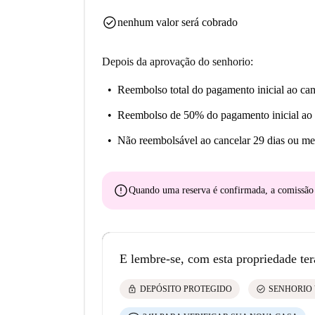
check_circle
nenhum valor será cobrado
Depois da aprovação do senhorio:
Reembolso total do pagamento inicial
ao can
Reembolso de 50% do pagamento inicial
ao 
Não reembolsável
ao cancelar 29 dias ou me
error
Quando uma reserva é confirmada, a comissã
E lembre-se, com esta propriedade ter
lock
check_circle
DEPÓSITO PROTEGIDO
SENHORIO 