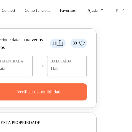
keyboard_arrow_down
keyboard_arrow_down
Connect
Como funciona
Favoritos
Ajuda
Pt
cione datas para ver os
11
39
ços
ATA ENTRADA
DATA SAÍDA
Verificar disponibilidade
 ESTA PROPRIEDADE