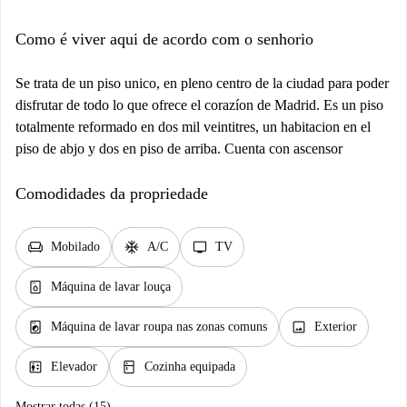
Como é viver aqui de acordo com o senhorio
Se trata de un piso unico, en pleno centro de la ciudad para poder
disfrutar de todo lo que ofrece el corazíon de Madrid. Es un piso
totalmente reformado en dos mil veintitres, un habitacion en el
piso de abjo y dos en piso de arriba. Cuenta con ascensor
Comodidades da propriedade
chair
ac_unit
tv
Mobilado
A/C
TV
dishwasher_gen
Máquina de lavar louça
local_laundry_service
image
Máquina de lavar roupa nas zonas comuns
Exterior
elevator
kitchen
Elevador
Cozinha equipada
Mostrar todas (15)