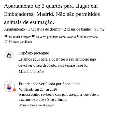
Apartamento de 3 quartos para alugar em
Embajadores, Madrid. Não são permitidos
animais de estimação.
Apartamento
3
Quartos de dormir
2
casas de banho
90
m2
visibility
favorite
person
1528
visualizações
63
vezes guardado como favorito
60
interessado
ios_share
34
vezes partilhado
Depósito protegido
lock
Estamos aqui para ajudar! Se o seu senhorio não
devolver o seu depósito, nós vamos fazê-lo.
Mais informações
Propriedade verificada por Spotahome
Verificado em
28 jan 2026
A nossa equipa revisou a casa para assegurar que obténs
exatamente o que vês no anúncio.
Mais sobre a verificação