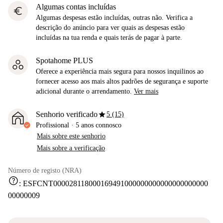
Algumas contas incluídas
euro
Algumas despesas estão incluídas, outras não. Verifica a
descrição do anúncio para ver quais as despesas estão
incluídas na tua renda e quais terás de pagar à parte.
Spotahome PLUS
Oferece a experiência mais segura para nossos inquilinos ao
fornecer acesso aos mais altos padrões de segurança e suporte
adicional durante o arrendamento.
Ver mais
star
Senhorio verificado
5 (15)
Profissional
·
5 anos
connosco
Mais sobre este senhorio
Mais sobre a verificação
Número de registo (NRA)
help
:
ESFCNT000028118000169491000000000000000000000
00000009