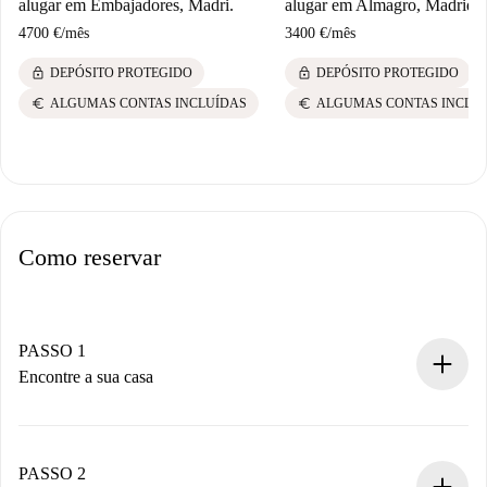
alugar em Embajadores, Madri.
alugar em Almagro, Madrid
4700 €
/
mês
3400 €
/
mês
lock
lock
DEPÓSITO PROTEGIDO
DEPÓSITO PROTEGIDO
euro
euro
ALGUMAS CONTAS INCLUÍDAS
ALGUMAS CONTAS INCLU
Como reservar
PASSO 1
Encontre a sua casa
Processo de reserva 100% online.
Casas e Proprietários verificados.
Você tem todas as informações necessárias
PASSO 2