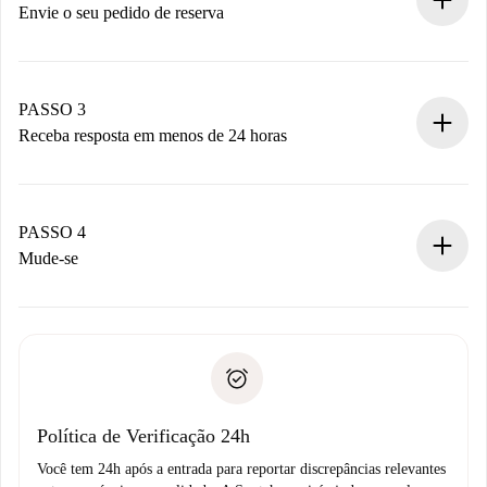
antecipadamente.
Envie o seu pedido de reserva
Envie detalhes básicos do seu perfil e método de
pagamento.
Não cobramos nada até que o proprietário confirme.
PASSO 3
Receba resposta em menos de 24 horas
O proprietário tem até 24 horas para confirmar.
Se aceita, faremos a cobrança e conectaremos você ao
proprietário.
PASSO 4
Se recusada: não cobraremos nada e ofereceremos
Mude-se
alternativas.
Combine os detalhes da chegada com o proprietário,
Documentos necessários para “
Spotahome plus
”.
entrega das chaves, etc.
Documento de identidade ou Passaporte
A Spotahome só transferirá o primeiro pagamento se você
Comprovante de solvência
não comunicar nenhum problema.
Débito direto bancário
Política de Verificação 24h
Você tem 24h após a entrada para reportar discrepâncias relevantes