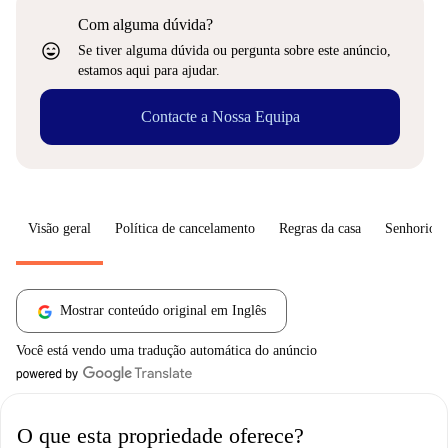
Com alguma dúvida?
sentiment_very_satisfied
Se tiver alguma dúvida ou pergunta sobre este anúncio,
estamos aqui para ajudar.
Contacte a Nossa Equipa
Visão geral
Política de cancelamento
Regras da casa
Senhorio
Mostrar conteúdo original em Inglês
Você está vendo uma tradução automática do anúncio
O que esta propriedade oferece?