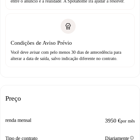
entre o anúncio e a realidade. A Spotahome irá ajudar a resolver.
Condições de Aviso Prévio
Você deve avisar com pelo menos 30 dias de antecedência para
alterar a data de saída, salvo indicação diferente no contrato.
Preço
renda mensal
3950 €
por mês
info
Tipo de contrato
Diariamente