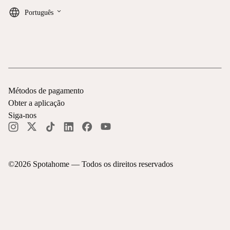
keyboard_arrow_down
Português
Métodos de pagamento
Obter a aplicação
Siga-nos
©
2026
Spotahome —
Todos os direitos reservados