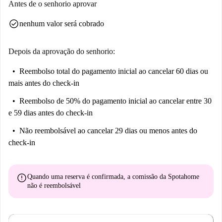
Antes de o senhorio aprovar
vida agitada da cidade enquanto desfruta das comodidades oferecidas
check_circle
nenhum valor será cobrado
nesta área tão desejada.
Depois da aprovação do senhorio:
Reembolso total do pagamento inicial
ao cancelar 60 dias ou
mais antes do check-in
Reembolso de 50% do pagamento inicial
ao cancelar entre 30
e 59 dias antes do check-in
Não reembolsável
ao cancelar 29 dias ou menos antes do
check-in
error
Quando uma reserva é confirmada, a comissão da Spotahome
não é reembolsável