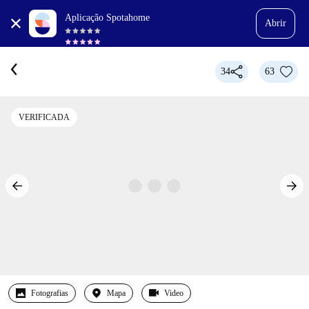
Aplicação Spotahome
Abrir
34
63
VERIFICADA
Fotografias
Mapa
Video