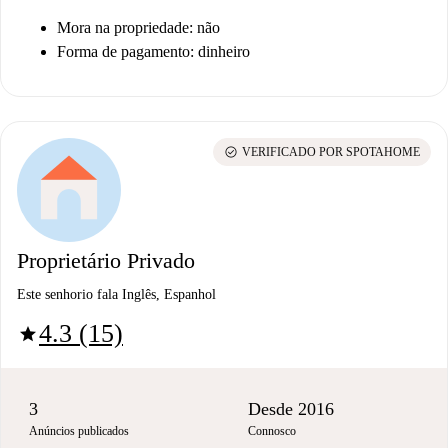
Mora na propriedade: não
Forma de pagamento: dinheiro
check_circle
VERIFICADO POR SPOTAHOME
Proprietário Privado
Este senhorio fala Inglês, Espanhol
4.3 (15)
star
3
Desde 2016
Anúncios publicados
Connosco