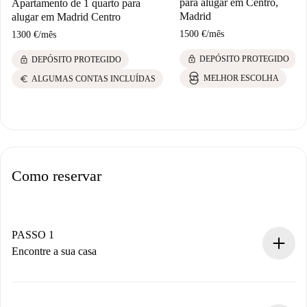
para alugar em Centro,
Apartamento de 1 quarto para
Madrid
alugar em Madrid Centro
1500 €
/
mês
1300 €
/
mês
lock
lock
DEPÓSITO PROTEGIDO
DEPÓSITO PROTEGIDO
euro
MELHOR ESCOLHA
ALGUMAS CONTAS INCLUÍDAS
Como reservar
PASSO 1
Encontre a sua casa
Processo de reserva 100% online.
Casas e Proprietários verificados.