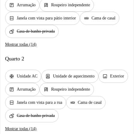
package
dresser
Arrumação
Roupeiro independente
window_closed
airline_seat_flat
Janela com vista para pátio interior
Cama de casal
soap
Casa de banho privada
Mostrar todas (14)
Quarto 2
ac_unit
water_heater
image
Unidade AC
Unidade de aquecimento
Exterior
package
dresser
Arrumação
Roupeiro independente
window_closed
airline_seat_flat
Janela com vista para a rua
Cama de casal
soap
Casa de banho privada
Mostrar todas (14)