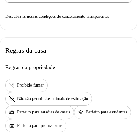
Descubra as nossas condições de cancelamento transparentes
Regras da casa
Regras da propriedade
smoke_free
Proibido fumar
pet_supplies
Não são permitidos animais de estimação
partner_heart
school
Perfeito para estadias de casais
Perfeito para estudantes
business_center
Perfeito para profissionais