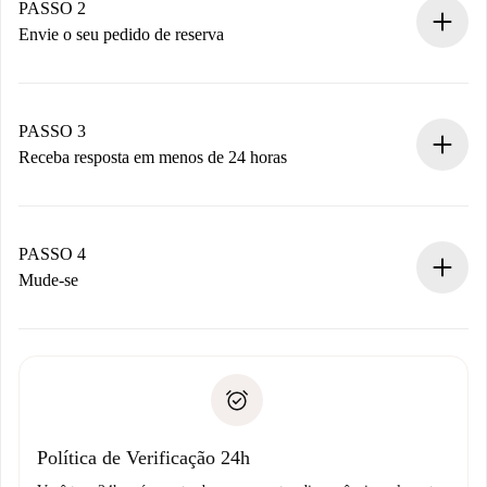
Você tem todas as informações necessárias
PASSO 2
antecipadamente.
Envie o seu pedido de reserva
Envie detalhes básicos do seu perfil e método de
pagamento.
Não cobramos nada até que o proprietário confirme.
PASSO 3
Receba resposta em menos de 24 horas
O proprietário tem até 24 horas para confirmar.
Se aceita, faremos a cobrança e conectaremos você ao
proprietário.
PASSO 4
Se recusada: não cobraremos nada e ofereceremos
Mude-se
alternativas.
Combine os detalhes da chegada com o proprietário,
Documentos necessários para “
Spotahome plus
”.
entrega das chaves, etc.
Documento de identidade ou Passaporte
A Spotahome só transferirá o primeiro pagamento se você
Comprovante de solvência
não comunicar nenhum problema.
Débito direto bancário
Política de Verificação 24h