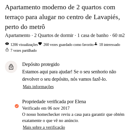
Apartamento moderno de 2 quartos com
terraço para alugar no centro de Lavapiés,
perto do metrô
Apartamento
2
Quartos de dormir
1
casa de banho
60
m2
visibility
favorite
person
1206
visualizações
260
vezes guardado como favorito
18
interessado
ios_share
7
vezes partilhado
Depósito protegido
lock
Estamos aqui para ajudar! Se o seu senhorio não
devolver o seu depósito, nós vamos fazê-lo.
Mais informações
propriedade verificada por Elena
Verificado em
06 nov 2017
O nosso homechecker reviu a casa para garantir que obtém
exatamente o que vê no anúncio.
Mais sobre a verificação