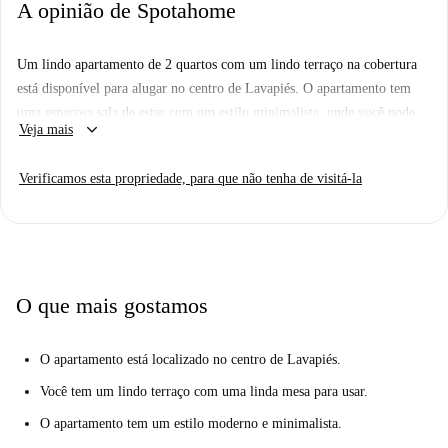
A opinião de Spotahome
Um lindo apartamento de 2 quartos com um lindo terraço na cobertura
está disponível para alugar no centro de Lavapiés. O apartamento tem
uma espaçosa sala de estar com um estilo minimalista, onde você pode
keyboard_arrow_down
Veja mais
relaxar no sofá e assistir TV ou compartilhar uma refeição na mesa de
jantar. A cozinha é aberta para a sala de estar e tem todos os elementos
Verificamos esta propriedade, para que não tenha de visitá-la
essenciais, incluindo uma grande geladeira, freezer, microondas,
máquina de lavar louça, forno e fogão elétrico de 2 bocas. O banheiro é
moderno e espaçoso, com um grande chuveiro e muito espaço de
armazenamento sob a pia.
Lavapiés é um dos bairros mais centrais e animados de Madri. Conhecida
O que mais gostamos
por sua atmosfera multicultural, você encontrará muitos restaurantes da
moda, lojas, cafés, bares e locais de diversão noturna em torno do
O apartamento está localizado no centro de Lavapiés.
apartamento. E, com muitos dos locais mais emblemáticos de Madri, a
poucos minutos a pé da propriedade, você realmente terá tudo aqui em
Você tem um lindo terraço com uma linda mesa para usar.
Lavapiés!
O apartamento tem um estilo moderno e minimalista.