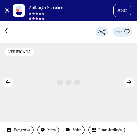
Aplicação Spotahome
Abrir
7
260
VERIFICADA
Fotografias
Mapa
Video
Planta detalhada