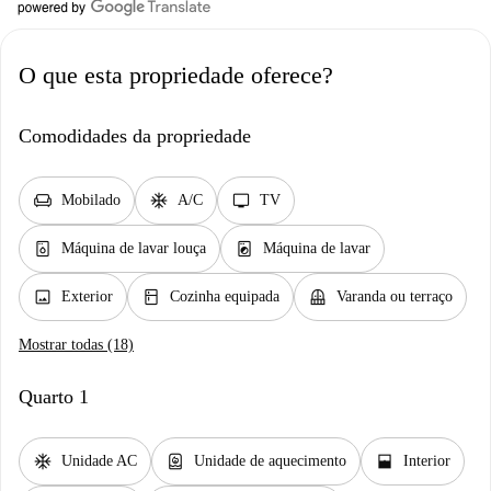
O que esta propriedade oferece?
Comodidades da propriedade
chair
ac_unit
tv
Mobilado
A/C
TV
dishwasher_gen
local_laundry_service
Máquina de lavar louça
Máquina de lavar
image
kitchen
balcony
Exterior
Cozinha equipada
Varanda ou terraço
Mostrar todas (18)
Quarto 1
ac_unit
water_heater
window_open
Unidade AC
Unidade de aquecimento
Interior