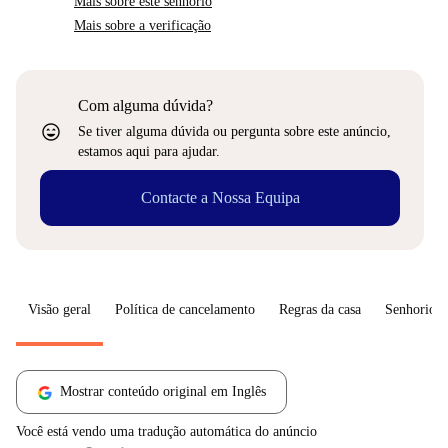
Mais sobre este senhorio
Mais sobre a verificação
Com alguma dúvida?
sentiment_very_satisfied
Se tiver alguma dúvida ou pergunta sobre este anúncio,
estamos aqui para ajudar.
Contacte a Nossa Equipa
Visão geral
Política de cancelamento
Regras da casa
Senhorio
Mostrar conteúdo original em Inglês
Você está vendo uma tradução automática do anúncio