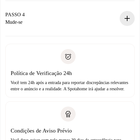
Se aceita, faremos a cobrança e conectaremos você ao
proprietário.
PASSO 4
Se recusada: não cobraremos nada e ofereceremos
Mude-se
alternativas.
Combine os detalhes da chegada com o proprietário,
Documentos necessários para “
Spotahome plus
”.
entrega das chaves, etc.
Documento de identidade ou Passaporte
A Spotahome só transferirá o primeiro pagamento se você
Comprovante de solvência
não comunicar nenhum problema.
Débito direto bancário
Política de Verificação 24h
Você tem 24h após a entrada para reportar discrepâncias relevantes
entre o anúncio e a realidade. A Spotahome irá ajudar a resolver.
Condições de Aviso Prévio