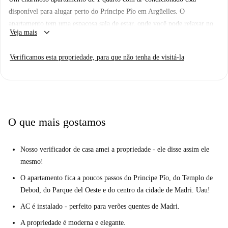
disponível para alugar perto do Príncipe Pîo em Argüelles. O
apartamento tem uma espaçosa sala de estar, onde você pode relaxar no
keyboard_arrow_down
Veja mais
sofá e assistir TV, ou compartilhar uma refeição com os hóspedes na
mesa de jantar. A cozinha tem tudo o que você pode precisar, incluindo
Verificamos esta propriedade, para que não tenha de visitá-la
um forno, um pequeno fogão, microondas, máquina de lavar roupa e
uma geladeira grande com freezer. O banheiro é limpo e novo, com uma
grande banheira e muito espaço de armazenamento sob a pia.
Aqui em Argüelles, você terá o melhor de Madrid à sua porta. O
apartamento fica a apenas 2 minutos a pé do Príncipe Pîo, onde você
O que mais gostamos
pode fazer compras no grande shopping center, ver um filme no cinema
ou pegar um trem cercanías. A propriedade também fica a uma curta
Nosso verificador de casa amei a propriedade - ele disse assim ele
caminhada do Parque del Oeste e do Templo de Debod, bem como do
mesmo!
centro histórico da cidade de Madri. Você tem tudo aqui!
O apartamento fica a poucos passos do Principe Pîo, do Templo de
Debod, do Parque del Oeste e do centro da cidade de Madri. Uau!
AC é instalado - perfeito para verões quentes de Madri.
A propriedade é moderna e elegante.