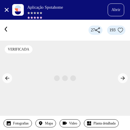
Aplicação Spotahome
Abrir
27
193
VERIFICADA
Fotografias
Mapa
Video
Planta detalhada