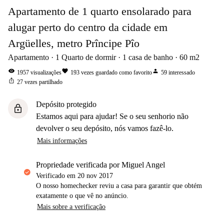
Apartamento de 1 quarto ensolarado para
alugar perto do centro da cidade em
Argüelles, metro Prîncipe Pîo
Apartamento
1
Quarto de dormir
1
casa de banho
60
m2
visibility
favorite
person
1957
visualizações
193
vezes guardado como favorito
59
interessado
ios_share
27
vezes partilhado
Depósito protegido
lock
Estamos aqui para ajudar! Se o seu senhorio não
devolver o seu depósito, nós vamos fazê-lo.
Mais informações
propriedade verificada por Miguel Angel
Verificado em
20 nov 2017
O nosso homechecker reviu a casa para garantir que obtém
exatamente o que vê no anúncio.
Mais sobre a verificação