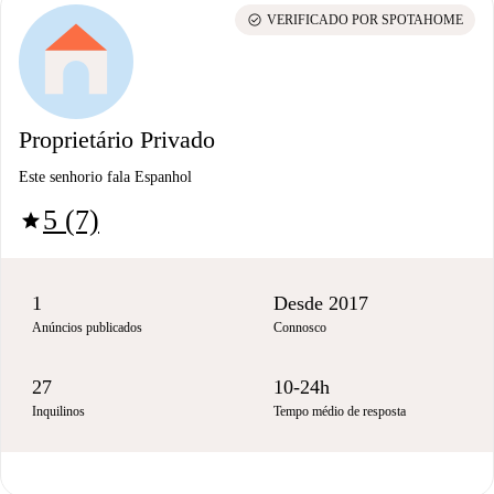
check_circle
VERIFICADO POR SPOTAHOME
Proprietário Privado
Este senhorio fala Espanhol
5 (7)
star
1
Desde 2017
Anúncios publicados
Connosco
27
10-24h
Inquilinos
Tempo médio de resposta