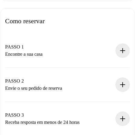
Como reservar
PASSO 1
Encontre a sua casa
Processo de reserva 100% online.
Casas e Proprietários verificados.
Você tem todas as informações necessárias
PASSO 2
antecipadamente.
Envie o seu pedido de reserva
Envie detalhes básicos do seu perfil e método de
pagamento.
Não cobramos nada até que o proprietário confirme.
PASSO 3
Receba resposta em menos de 24 horas
O proprietário tem até 24 horas para confirmar.