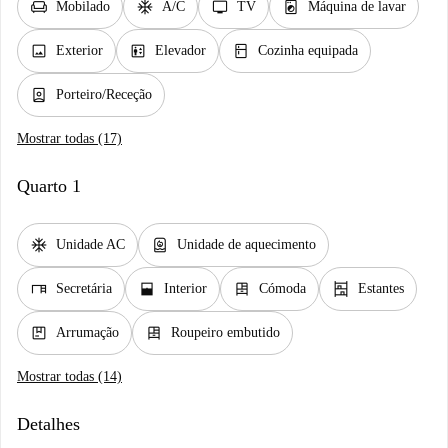
chair
ac_unit
tv
local_laundry_service
Mobilado
A/C
TV
Máquina de lavar
image
elevator
kitchen
Exterior
Elevador
Cozinha equipada
person_book
Porteiro/Receção
Mostrar todas (17)
Quarto 1
ac_unit
water_heater
Unidade AC
Unidade de aquecimento
desk
window_open
dresser
shelves
Secretária
Interior
Cómoda
Estantes
package
dresser
Arrumação
Roupeiro embutido
Mostrar todas (14)
Detalhes