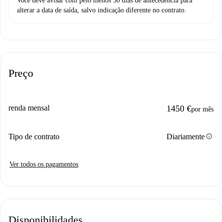
Você deve avisar com pelo menos 30 dias de antecedência para
alterar a data de saída, salvo indicação diferente no contrato.
Preço
renda mensal
1450 €
por mês
info
Tipo de contrato
Diariamente
Ver todos os pagamentos
Disponibilidades