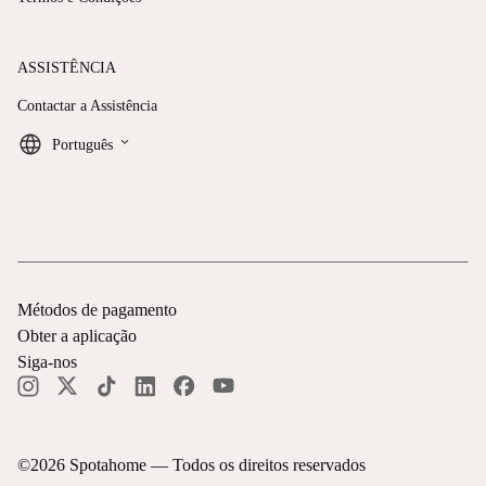
ASSISTÊNCIA
Contactar a Assistência
keyboard_arrow_down
Português
Métodos de pagamento
Obter a aplicação
Siga-nos
©
2026
Spotahome —
Todos os direitos reservados