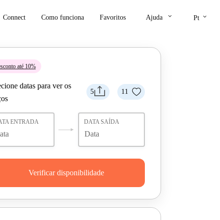
keyboard_arrow_down
keyboard_arrow_down
Connect
Como funciona
Favoritos
Ajuda
Pt
sconto até 10%
cione datas para ver os
5
11
ços
ATA ENTRADA
DATA SAÍDA
Verificar disponibilidade