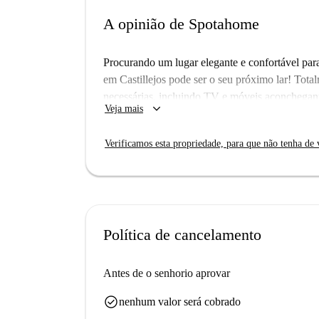
A opinião de Spotahome
Procurando um lugar elegante e confortável par
em Castillejos pode ser o seu próximo lar! To
necessárias, incluindo TV e móveis aconchegantes
keyboard_arrow_down
Veja mais
estudantes e casais. Observe que animais de est
Localizado em Castillejos, este bairro oferece 
Verificamos esta propriedade, para que não tenha de v
Plaza de Cuzco e a Casa de Melilla En Madrid a
vasta seleção de restaurantes, como a Pizzeria L
gastronômicas na região.
Política de cancelamento
Antes de o senhorio aprovar
check_circle
nenhum valor será cobrado