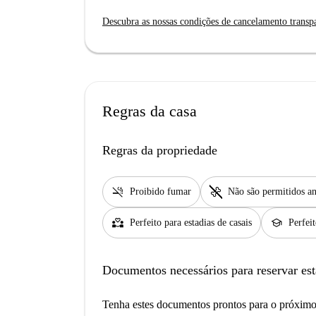
Descubra as nossas condições de cancelamento transp
Regras da casa
Regras da propriedade
smoke_free
pet_supplies
Proibido fumar
Não são permitidos an
partner_heart
school
Perfeito para estadias de casais
Perfei
Documentos necessários para reservar est
Tenha estes documentos prontos para o próximo 