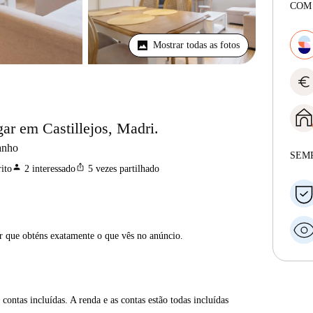
COM
Mostrar todas as fotos
euro
ar em Castillejos, Madri.
anho
SEM
person
ios_share
ito
2
interessado
5
vezes partilhado
ar que obténs exatamente o que vês no anúncio.
contas incluídas. A renda e as contas estão todas incluídas