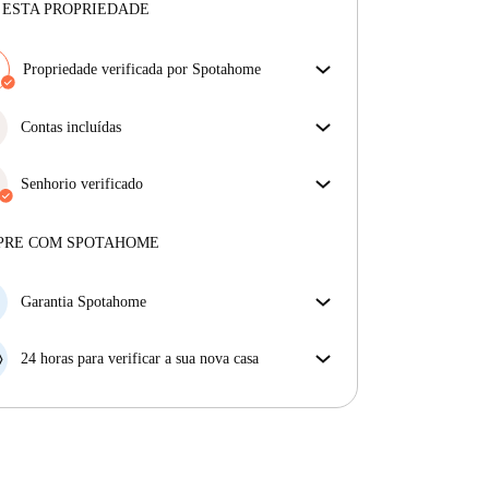
 ESTA PROPRIEDADE
Propriedade verificada por Spotahome
A nossa equipa revisou a casa para assegurar que
obténs exatamente o que vês no anúncio.
Contas incluídas
Mais sobre a verificação
Desfrute de uma vida mais tranquila com as contas
incluídas. A renda e as contas estão todas incluídas
Senhorio verificado
para uma experiência sem preocupações
Profissional
·
4 anos
connosco
Mais sobre este senhorio
PRE COM SPOTAHOME
Mais sobre a verificação
Garantia Spotahome
Se o proprietário cancelar a sua reserva com pouca
antecedência, nós iremos A) pagar um hotel e ajudá-
24 horas para verificar a sua nova casa
lo a encontrar novo alojamento, ou B) reembolsar o
Se a propriedade não corresponder ao prometido no
seu dinheiro na totalidade.
nosso anúncio, tem 24 horas depois de se mudar para
pedir para ser realojado.