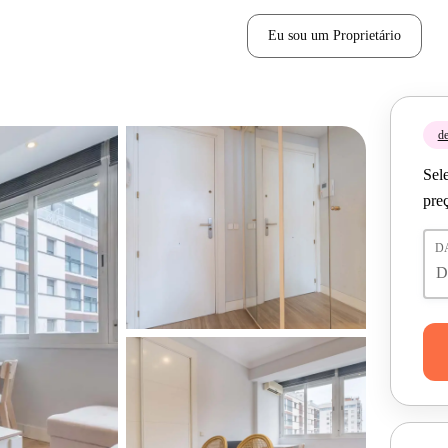
Eu sou um Proprietário
de
Sele
pre
D