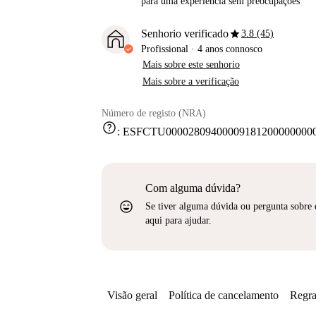
para uma experiência sem preocupações
star
Senhorio verificado
3.8 (45)
Profissional
·
4 anos
connosco
Mais sobre este senhorio
Mais sobre a verificação
Número de registo (NRA)
help
:
ESFCTU000028094000091812000000000
Com alguma dúvida?
sentiment_very_satisfied
Se tiver alguma dúvida ou pergunta sobre 
aqui para ajudar.
Visão geral
Política de cancelamento
Regra