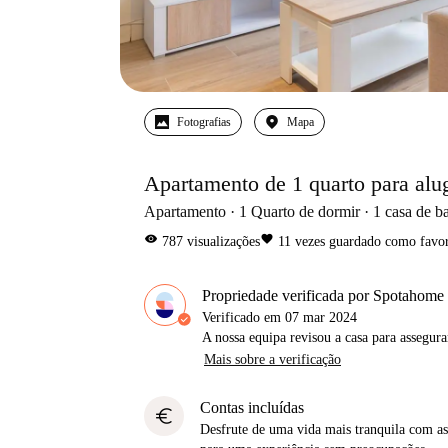
Fotografias
Mapa
Apartamento de 1 quarto para alug
Apartamento
1
Quarto de dormir
1
casa de b
visibility
favorite
787
visualizações
11
vezes guardado como favor
Propriedade verificada por Spotahome
Verificado em
07 mar 2024
A nossa equipa revisou a casa para assegur
Mais sobre a verificação
Contas incluídas
euro
Desfrute de uma vida mais tranquila com as 