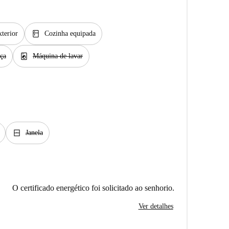
kitchen
terior
Cozinha equipada
local_laundry_service
ça
Máquina de lavar
window_closed
Janela
O certificado energético foi solicitado ao senhorio.
Ver detalhes