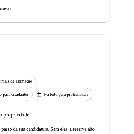
arentes
imais de estimação
business_center
to para estudantes
Perfeito para profissionais
a propriedade
passo da sua candidatura. Sem eles, a reserva não