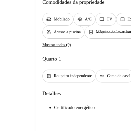
Comodidades da propriedade
chair
ac_unit
tv
image
Mobilado
A/C
TV
Ex
pool
dishwasher_gen
Acesso a piscina
Máquina de lavar lou
Mostrar todas (9)
Quarto 1
dresser
airline_seat_flat
Roupeiro independente
Cama de casal
Detalhes
Certificado energético