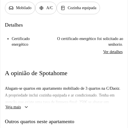
chair
ac_unit
kitchen
Mobilado
A/C
Cozinha equipada
Detalhes
Certificado
O certificado energético foi solicitado ao
energético
senhorio.
Ver detalhes
A opinião de Spotahome
Alugam-se quartos em apartamento mobiliado de 3 quartos na C/Daoiz.
A propriedade inclui cozinha equipada e ar condicionado. Tenha em
atenção que existe uma taxa de limpeza final: 250€ se alugar um
keyboard_arrow_down
Veja mais
apartamento privado e 75€ se reservar um quarto. Limpeza disponível
por uma taxa adicional.
Outros quartos neste apartamento