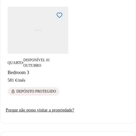
DISPONÍVEL 01
QUARTO
■
OUTUBRO
Bedroom 3
581 €
/
mês
lock
DEPÓSITO PROTEGIDO
Porque não posso visitar a propriedade?