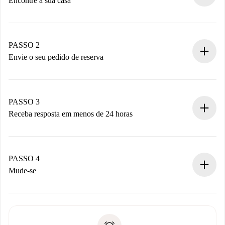
Encontre a sua casa
Processo de reserva 100% online.
Casas e Proprietários verificados.
Você tem todas as informações necessárias
PASSO 2
antecipadamente.
Envie o seu pedido de reserva
Envie detalhes básicos do seu perfil e método de
pagamento.
Não cobramos nada até que o proprietário confirme.
PASSO 3
Receba resposta em menos de 24 horas
O proprietário tem até 24 horas para confirmar.
Se aceita, faremos a cobrança e conectaremos você ao
proprietário.
PASSO 4
Se recusada: não cobraremos nada e ofereceremos
Mude-se
alternativas.
Combine os detalhes da chegada com o proprietário,
Documentos necessários para “
Spotahome plus
”.
entrega das chaves, etc.
Documento de identidade ou Passaporte
A Spotahome só transferirá o primeiro pagamento se você
Comprovante de solvência