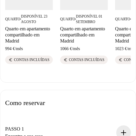
DISPONÍVEL 23
DISPONÍVEL 01
DI
QUARTO
QUARTO
QUARTO
■
■
■
AGOSTO
SETEMBRO
AG
Quarto em apartamento
Quarto em apartamento
Quarto em
compartilhado em
compartilhado em
compartil
Madrid
Madrid
Madrid
994 €
/
mês
1066 €
/
mês
1023 €
/
mês
euro
euro
euro
CONTAS INCLUÍDAS
CONTAS INCLUÍDAS
CONTA
Como reservar
PASSO 1