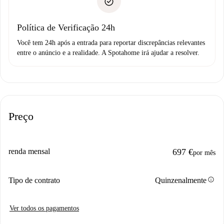
não comunicar nenhum problema.
Débito direto bancário
Política de Verificação 24h
Você tem 24h após a entrada para reportar discrepâncias relevantes
entre o anúncio e a realidade. A Spotahome irá ajudar a resolver.
Preço
renda mensal
697 €
por mês
info
Tipo de contrato
Quinzenalmente
Ver todos os pagamentos