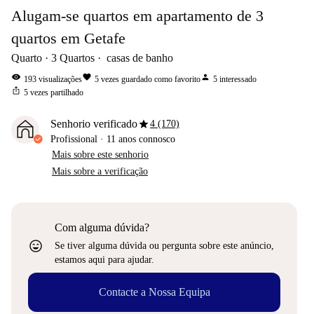
Alugam-se quartos em apartamento de 3
quartos em Getafe
Quarto
3
Quartos
casas de banho
visibility
favorite
person
193
visualizações
5
vezes guardado como favorito
5
interessado
ios_share
5
vezes partilhado
star
Senhorio verificado
4 (170)
Profissional
·
11 anos
connosco
Mais sobre este senhorio
Mais sobre a verificação
Com alguma dúvida?
sentiment_very_satisfied
Se tiver alguma dúvida ou pergunta sobre este anúncio,
estamos aqui para ajudar.
Contacte a Nossa Equipa