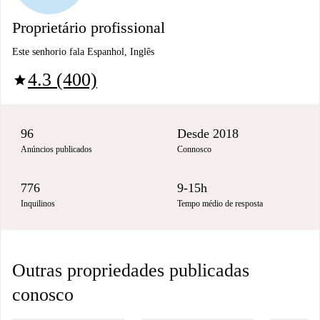
Proprietário profissional
Este senhorio fala Espanhol, Inglês
4.3 (400)
star
96
Desde 2018
Anúncios publicados
Connosco
776
9-15h
Inquilinos
Tempo médio de resposta
Outras propriedades publicadas
conosco