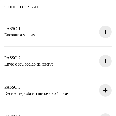
Como reservar
PASSO 1
Encontre a sua casa
Processo de reserva 100% online.
Casas e Proprietários verificados.
Você tem todas as informações necessárias
PASSO 2
antecipadamente.
Envie o seu pedido de reserva
Envie detalhes básicos do seu perfil e método de
pagamento.
Não cobramos nada até que o proprietário confirme.
PASSO 3
Receba resposta em menos de 24 horas
O proprietário tem até 24 horas para confirmar.
Se aceita, faremos a cobrança e conectaremos você ao