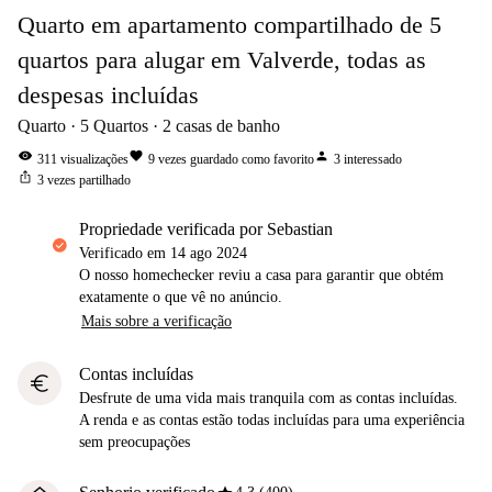
Quarto em apartamento compartilhado de 5
quartos para alugar em Valverde, todas as
despesas incluídas
Quarto
5
Quartos
2
casas de banho
visibility
favorite
person
311
visualizações
9
vezes guardado como favorito
3
interessado
ios_share
3
vezes partilhado
propriedade verificada por Sebastian
Verificado em
14 ago 2024
O nosso homechecker reviu a casa para garantir que obtém
exatamente o que vê no anúncio.
Mais sobre a verificação
Contas incluídas
euro
Desfrute de uma vida mais tranquila com as contas incluídas.
A renda e as contas estão todas incluídas para uma experiência
sem preocupações