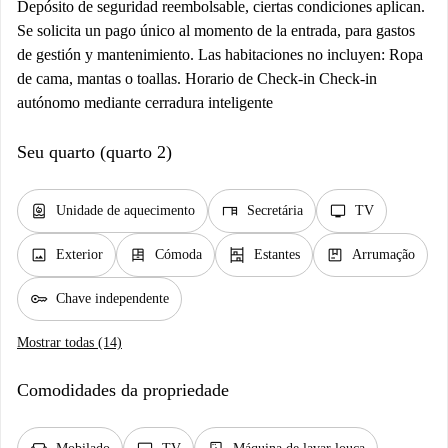
Depósito de seguridad reembolsable, ciertas condiciones aplican.
Se solicita un pago único al momento de la entrada, para gastos
de gestión y mantenimiento. Las habitaciones no incluyen: Ropa
de cama, mantas o toallas. Horario de Check-in Check-in
autónomo mediante cerradura inteligente
Seu quarto (quarto 2)
water_heater
desk
tv
Unidade de aquecimento
Secretária
TV
image
dresser
shelves
package
Exterior
Cómoda
Estantes
Arrumação
key
Chave independente
Mostrar todas (14)
Comodidades da propriedade