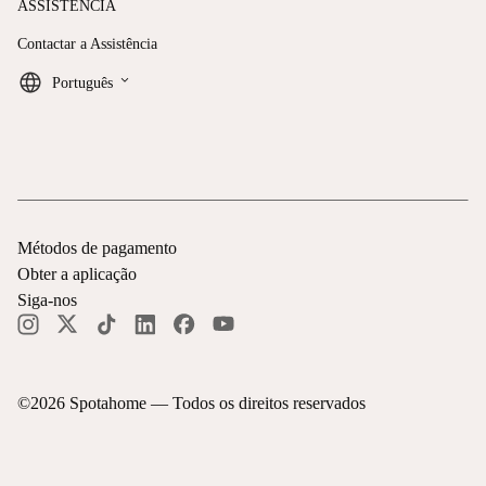
ASSISTÊNCIA
Contactar a Assistência
keyboard_arrow_down
Português
Métodos de pagamento
Obter a aplicação
Siga-nos
©
2026
Spotahome —
Todos os direitos reservados