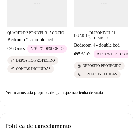
QUARTO
DISPONÍVEL 31 AGOSTO
DISPONÍVEL 01
■
QUARTO
■
SETEMBRO
Bedroom 5 - double bed
Bedroom 4 - double bed
695 €
/
mês
ATÉ 5 % DESCONTO
695 €
/
mês
ATÉ 5 % DESCONTO
lock
DEPÓSITO PROTEGIDO
lock
DEPÓSITO PROTEGIDO
euro
CONTAS INCLUÍDAS
euro
CONTAS INCLUÍDAS
Verificamos esta propriedade, para que não tenha de visitá-la
Política de cancelamento