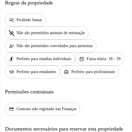
Regras da propriedade
smoke_free
Proibido fumar
pet_supplies
Não são permitidos animais de estimação
person_add
Não são permitidos convidados para pernoitar
hail
calendar_month
Perfeito para estadias individuais
Faixa etária: 18 - 39
school
business_center
Perfeito para estudantes
Perfeito para profissionais
Permissões contratuais
credit_score
Contrato não registado nas Finanças
Documentos necessários para reservar esta propriedade