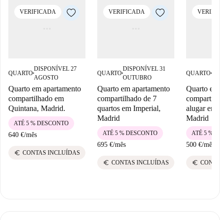
VERIFICADA
VERIFICADA
VERIFI
DISPONÍVEL 27
DISPONÍVEL 31
DI
QUARTO
QUARTO
QUARTO
■
■
■
AGOSTO
OUTUBRO
AG
Quarto em apartamento
Quarto em apartamento
Quarto em
compartilhado em
compartilhado de 7
compartilh
Quintana, Madrid.
quartos em Imperial,
alugar em 
Madrid
Madrid
ATÉ 5 % DESCONTO
ATÉ 5 % DESCONTO
ATÉ 5 % 
640 €
/
mês
695 €
/
mês
500 €
/
mês
euro
CONTAS INCLUÍDAS
euro
euro
CONTAS INCLUÍDAS
CONTA