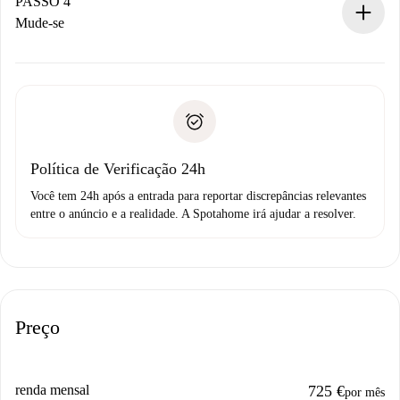
proprietário.
PASSO 4
Se recusada: não cobraremos nada e ofereceremos
Mude-se
alternativas.
Combine os detalhes da chegada com o proprietário,
Documentos necessários para “
Spotahome plus
”.
entrega das chaves, etc.
Documento de identidade ou Passaporte
A Spotahome só transferirá o primeiro pagamento se você
Comprovante de solvência
não comunicar nenhum problema.
Débito direto bancário
Política de Verificação 24h
Você tem 24h após a entrada para reportar discrepâncias relevantes
entre o anúncio e a realidade. A Spotahome irá ajudar a resolver.
Preço
renda mensal
725 €
por mês