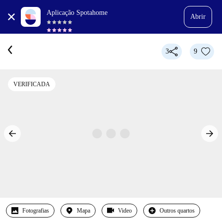
Aplicação Spotahome
Abrir
3
9
VERIFICADA
Fotografias
Mapa
Video
Outros quartos