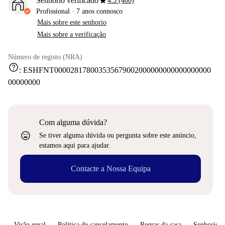
star
Senhorio verificado
4.3 (400)
Profissional
·
7 anos
connosco
Mais sobre este senhorio
Mais sobre a verificação
Número de registo (NRA)
help
:
ESHFNT000028178003535679002000000000000000000
00000000
Com alguma dúvida?
sentiment_very_satisfied
Se tiver alguma dúvida ou pergunta sobre este anúncio,
estamos aqui para ajudar.
Contacte a Nossa Equipa
Visão geral
Política de cancelamento
Regras da casa
Senhorio