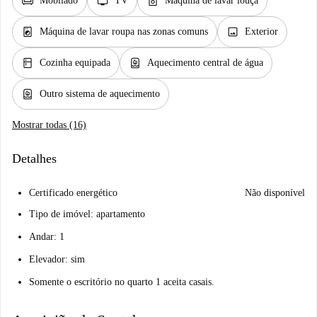
chair
tv
dishwasher_gen
Mobilado
TV
Máquina de lavar louça
local_laundry_service
image
Máquina de lavar roupa nas zonas comuns
Exterior
kitchen
water_heater
Cozinha equipada
Aquecimento central de água
water_heater
Outro sistema de aquecimento
Mostrar todas (16)
Detalhes
Certificado energético
Não disponível
Tipo de imóvel: apartamento
Andar: 1
Elevador: sim
Somente o escritório no quarto 1 aceita casais.