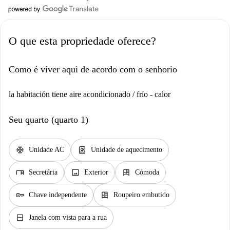
O que esta propriedade oferece?
Como é viver aqui de acordo com o senhorio
la habitación tiene aire acondicionado / frío - calor
Seu quarto (quarto 1)
ac_unit
water_heater
Unidade AC
Unidade de aquecimento
desk
image
dresser
Secretária
Exterior
Cómoda
key
dresser
Chave independente
Roupeiro embutido
window_closed
Janela com vista para a rua