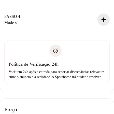
O proprietário tem até 24 horas para confirmar.
Se aceita, faremos a cobrança e conectaremos você ao
proprietário.
PASSO 4
Se recusada: não cobraremos nada e ofereceremos
Mude-se
alternativas.
Combine os detalhes da chegada com o proprietário,
Documentos necessários para “
Spotahome plus
”.
entrega das chaves, etc.
Documento de identidade ou Passaporte
A Spotahome só transferirá o primeiro pagamento se você
Comprovante de solvência
não comunicar nenhum problema.
Débito direto bancário
Política de Verificação 24h
Você tem 24h após a entrada para reportar discrepâncias relevantes
entre o anúncio e a realidade. A Spotahome irá ajudar a resolver.
Preço