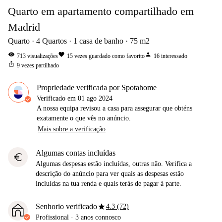
Quarto em apartamento compartilhado em
Madrid
Quarto
4
Quartos
1
casa de banho
75
m2
visibility
favorite
person
713
visualizações
15
vezes guardado como favorito
16
interessado
ios_share
9
vezes partilhado
Propriedade verificada por Spotahome
Verificado em
01 ago 2024
A nossa equipa revisou a casa para assegurar que obténs
exatamente o que vês no anúncio.
Mais sobre a verificação
Algumas contas incluídas
euro
Algumas despesas estão incluídas, outras não. Verifica a
descrição do anúncio para ver quais as despesas estão
incluídas na tua renda e quais terás de pagar à parte.
star
Senhorio verificado
4.3 (72)
Profissional
·
3 anos
connosco