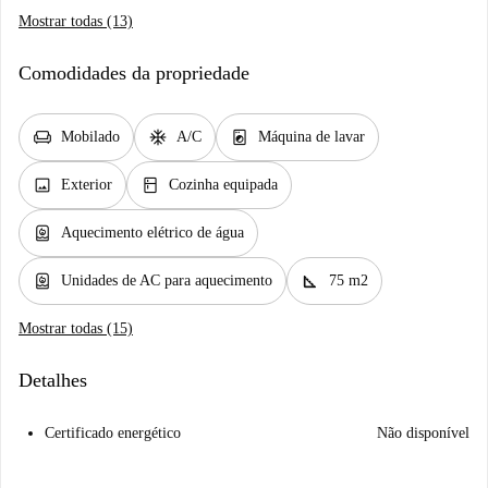
Mostrar todas (13)
Comodidades da propriedade
chair
ac_unit
local_laundry_service
Mobilado
A/C
Máquina de lavar
image
kitchen
Exterior
Cozinha equipada
water_heater
Aquecimento elétrico de água
water_heater
square_foot
Unidades de AC para aquecimento
75 m2
Mostrar todas (15)
Detalhes
Certificado energético
Não disponível