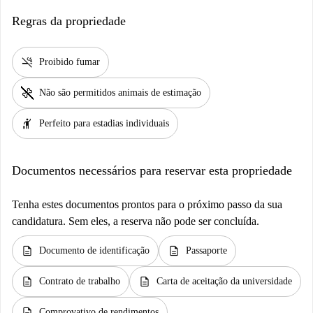
Regras da propriedade
smoke_free
Proibido fumar
pet_supplies
Não são permitidos animais de estimação
hail
Perfeito para estadias individuais
Documentos necessários para reservar esta propriedade
Tenha estes documentos prontos para o próximo passo da sua
candidatura. Sem eles, a reserva não pode ser concluída.
description
description
Documento de identificação
Passaporte
description
description
Contrato de trabalho
Carta de aceitação da universidade
description
Comprovativo de rendimentos