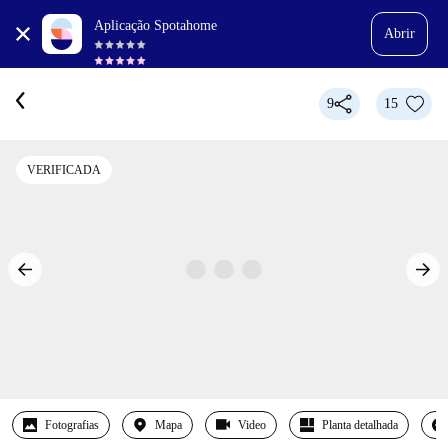
Aplicação Spotahome
Abrir
9
15
VERIFICADA
Fotografias
Mapa
Video
Planta detalhada