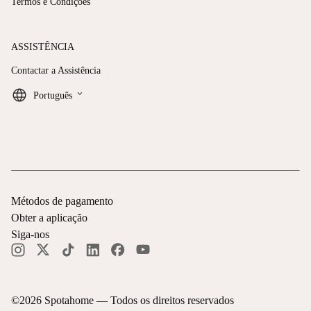
Termos e Condições
ASSISTÊNCIA
Contactar a Assistência
keyboard_arrow_down
Português
Métodos de pagamento
Obter a aplicação
Siga-nos
©
2026
Spotahome —
Todos os direitos reservados