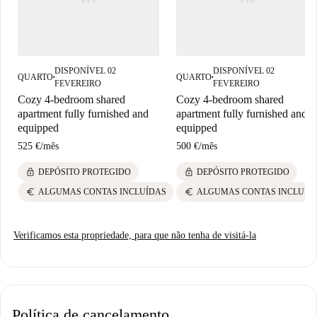
DISPONÍVEL 02
DISPONÍVEL 02
QUARTO
QUARTO
■
■
FEVEREIRO
FEVEREIRO
Cozy 4-bedroom shared
Cozy 4-bedroom shared
apartment fully furnished and
apartment fully furnished and
equipped
equipped
525 €
/
mês
500 €
/
mês
lock
lock
DEPÓSITO PROTEGIDO
DEPÓSITO PROTEGIDO
euro
euro
ALGUMAS CONTAS INCLUÍDAS
ALGUMAS CONTAS INCLUÍD
Verificamos esta propriedade, para que não tenha de visitá-la
Política de cancelamento