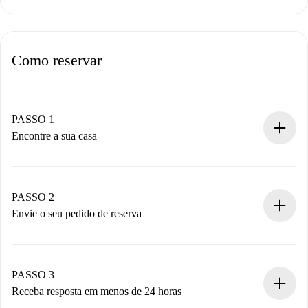
Como reservar
PASSO 1
Encontre a sua casa
Processo de reserva 100% online.
Casas e Proprietários verificados.
Você tem todas as informações necessárias
PASSO 2
antecipadamente.
Envie o seu pedido de reserva
Envie detalhes básicos do seu perfil e método de
pagamento.
Não cobramos nada até que o proprietário confirme.
PASSO 3
Receba resposta em menos de 24 horas