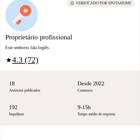
check_circle
VERIFICADO POR SPOTAHOME
Proprietário profissional
Este senhorio fala Inglês
4.3 (72)
star
18
Desde 2022
Anúncios publicados
Connosco
192
9-15h
Inquilinos
Tempo médio de resposta