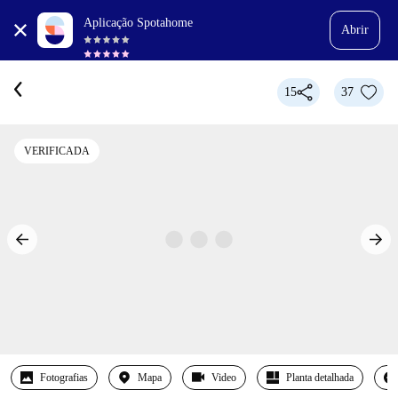
Aplicação Spotahome
Abrir
15
37
VERIFICADA
Fotografias
Mapa
Video
Planta detalhada