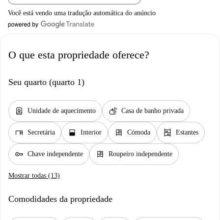
Você está vendo uma tradução automática do anúncio
O que esta propriedade oferece?
Seu quarto (quarto 1)
water_heater
soap
Unidade de aquecimento
Casa de banho privada
desk
window_open
dresser
shelves
Secretária
Interior
Cómoda
Estantes
key
dresser
Chave independente
Roupeiro independente
Mostrar todas (13)
Comodidades da propriedade