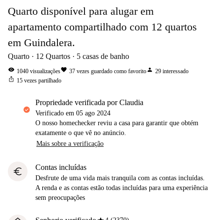
Quarto disponível para alugar em
apartamento compartilhado com 12 quartos
em Guindalera.
Quarto
12
Quartos
5
casas de banho
visibility
favorite
person
1040
visualizações
37
vezes guardado como favorito
29
interessado
ios_share
15
vezes partilhado
propriedade verificada por Claudia
Verificado em
05 ago 2024
O nosso homechecker reviu a casa para garantir que obtém
exatamente o que vê no anúncio.
Mais sobre a verificação
Contas incluídas
euro
Desfrute de uma vida mais tranquila com as contas incluídas.
A renda e as contas estão todas incluídas para uma experiência
sem preocupações