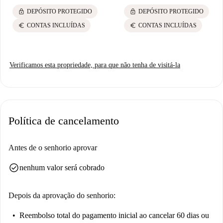
convenientes.
lock
lock
DEPÓSITO PROTEGIDO
DEPÓSITO PROTEGIDO
euro
euro
CONTAS INCLUÍDAS
CONTAS INCLUÍDAS
Verificamos esta propriedade, para que não tenha de visitá-la
Política de cancelamento
Antes de o senhorio aprovar
check_circle
nenhum valor será cobrado
Depois da aprovação do senhorio:
Reembolso total do pagamento inicial
ao cancelar 60 dias ou