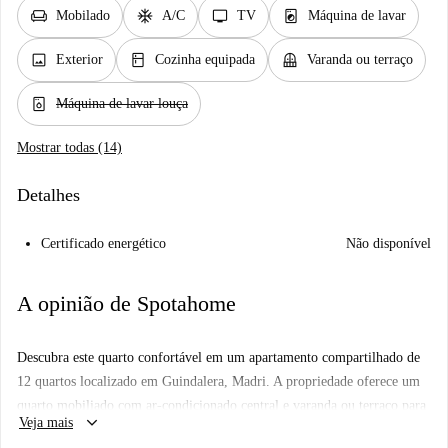
chair
ac_unit
tv
local_laundry_service
Mobilado
A/C
TV
Máquina de lavar
image
kitchen
balcony
Exterior
Cozinha equipada
Varanda ou terraço
dishwasher_gen
Máquina de lavar louça
Mostrar todas (14)
Detalhes
Certificado energético
Não disponível
A opinião de Spotahome
Descubra este quarto confortável em um apartamento compartilhado de
12 quartos localizado em Guindalera, Madri. A propriedade oferece um
quarto mobiliado com ar-condicionado central e varanda ou terraço para
keyboard_arrow_down
Veja mais
uma estadia agradável. A cozinha é totalmente equipada, incluindo