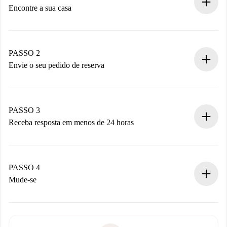
Encontre a sua casa
Processo de reserva 100% online.
Casas e Proprietários verificados.
Você tem todas as informações necessárias
PASSO 2
antecipadamente.
Envie o seu pedido de reserva
Envie detalhes básicos do seu perfil e método de
pagamento.
Não cobramos nada até que o proprietário confirme.
PASSO 3
Receba resposta em menos de 24 horas
O proprietário tem até 24 horas para confirmar.
Se aceita, faremos a cobrança e conectaremos você ao
proprietário.
PASSO 4
Se recusada: não cobraremos nada e ofereceremos
Mude-se
alternativas.
Combine os detalhes da chegada com o proprietário,
Documentos necessários para “
Spotahome plus
”.
entrega das chaves, etc.
Documento de identidade ou Passaporte
A Spotahome só transferirá o primeiro pagamento se você