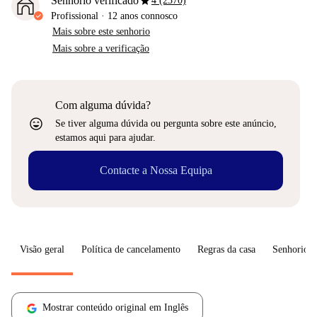
star
Senhorio verificado
4 (2370)
Profissional
·
12 anos
connosco
Mais sobre este senhorio
Mais sobre a verificação
Com alguma dúvida?
sentiment_very_satisfied
Se tiver alguma dúvida ou pergunta sobre este anúncio,
estamos aqui para ajudar.
Contacte a Nossa Equipa
Visão geral
Política de cancelamento
Regras da casa
Senhorio
Mostrar conteúdo original em Inglês