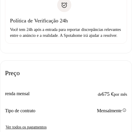
Comprovante de solvência
não comunicar nenhum problema.
Débito direto bancário
Política de Verificação 24h
Você tem 24h após a entrada para reportar discrepâncias relevantes
entre o anúncio e a realidade. A Spotahome irá ajudar a resolver.
Preço
renda mensal
675 €
de
por mês
info
Tipo de contrato
Mensalmente
Ver todos os pagamentos