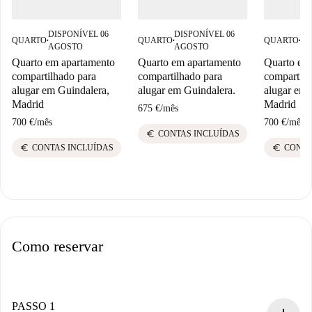
DISPONÍVEL 06
DISPONÍVEL 06
DI
QUARTO
QUARTO
QUARTO
■
■
■
AGOSTO
AGOSTO
AG
Quarto em apartamento
Quarto em apartamento
Quarto em
compartilhado para
compartilhado para
compartilh
alugar em Guindalera,
alugar em Guindalera.
alugar em 
Madrid
Madrid
675 €
/
mês
700 €
/
mês
700 €
/
mês
euro
CONTAS INCLUÍDAS
euro
euro
CONTAS INCLUÍDAS
CONTA
Como reservar
PASSO 1