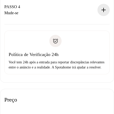
Se aceita, faremos a cobrança e conectaremos você ao
proprietário.
PASSO 4
Se recusada: não cobraremos nada e ofereceremos
Mude-se
alternativas.
Combine os detalhes da chegada com o proprietário,
Documentos necessários para “
Spotahome plus
”.
entrega das chaves, etc.
Documento de identidade ou Passaporte
A Spotahome só transferirá o primeiro pagamento se você
Comprovante de solvência
não comunicar nenhum problema.
Débito direto bancário
Política de Verificação 24h
Você tem 24h após a entrada para reportar discrepâncias relevantes
entre o anúncio e a realidade. A Spotahome irá ajudar a resolver.
Preço