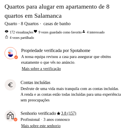
Quartos para alugar em apartamento de 8
quartos em Salamanca
Quarto
8
Quartos
casas de banho
visibility
favorite
person
172
visualizações
9
vezes guardado como favorito
4
interessado
ios_share
4
vezes partilhado
Propriedade verificada por Spotahome
A nossa equipa revisou a casa para assegurar que obténs
exatamente o que vês no anúncio.
Mais sobre a verificação
Contas incluídas
euro
Desfrute de uma vida mais tranquila com as contas incluídas.
A renda e as contas estão todas incluídas para uma experiência
sem preocupações
star
Senhorio verificado
3.8 (157)
Profissional
·
3 anos
connosco
Mais sobre este senhorio