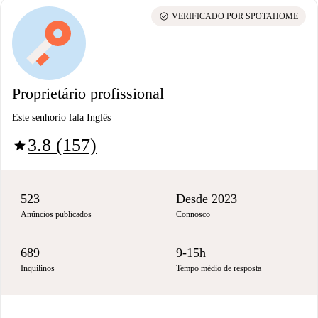
check_circle
VERIFICADO POR SPOTAHOME
Proprietário profissional
Este senhorio fala Inglês
3.8 (157)
star
523
Desde 2023
Anúncios publicados
Connosco
689
9-15h
Inquilinos
Tempo médio de resposta