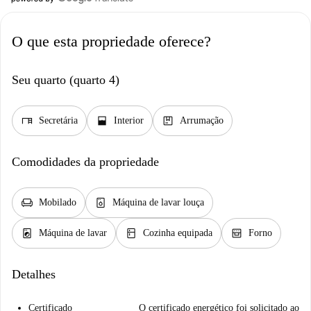
O que esta propriedade oferece?
Seu quarto (quarto 4)
desk
window_open
package
Secretária
Interior
Arrumação
Comodidades da propriedade
chair
dishwasher_gen
Mobilado
Máquina de lavar louça
local_laundry_service
kitchen
oven_gen
Máquina de lavar
Cozinha equipada
Forno
Detalhes
Certificado
O certificado energético foi solicitado ao