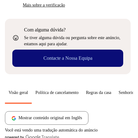
Mais sobre a verificação
Com alguma dúvida?
sentiment_very_satisfied
Se tiver alguma dúvida ou pergunta sobre este anúncio,
estamos aqui para ajudar.
Contacte a Nossa Equipa
Visão geral
Política de cancelamento
Regras da casa
Senhorio
Mostrar conteúdo original em Inglês
Você está vendo uma tradução automática do anúncio