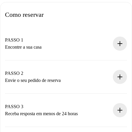
Como reservar
PASSO 1
Encontre a sua casa
Processo de reserva 100% online.
Casas e Proprietários verificados.
Você tem todas as informações necessárias
PASSO 2
antecipadamente.
Envie o seu pedido de reserva
Envie detalhes básicos do seu perfil e método de
pagamento.
Não cobramos nada até que o proprietário confirme.
PASSO 3
Receba resposta em menos de 24 horas
O proprietário tem até 24 horas para confirmar.