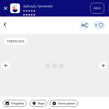
Aplicação Spotahome
Abrir
4
9
VERIFICADA
Fotografias
Mapa
Outros quartos