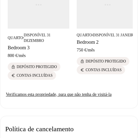
DISPONÍVEL 31
QUARTO
DISPONÍVEL 31 JANEIRO
■
QUARTO
■
DEZEMBRO
Bedroom 2
Bedroom 3
750 €
/
mês
800 €
/
mês
lock
DEPÓSITO PROTEGIDO
lock
DEPÓSITO PROTEGIDO
euro
CONTAS INCLUÍDAS
euro
CONTAS INCLUÍDAS
Verificamos esta propriedade, para que não tenha de visitá-la
Política de cancelamento