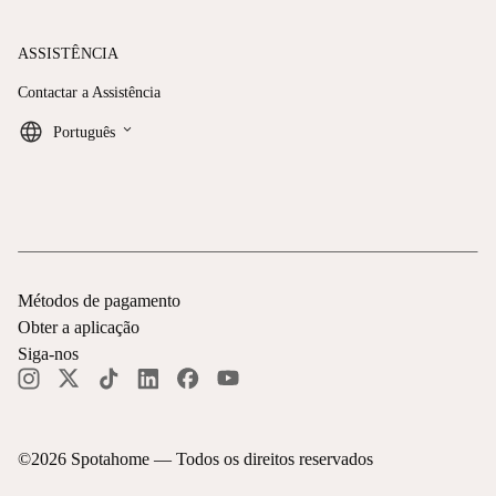
ASSISTÊNCIA
Contactar a Assistência
keyboard_arrow_down
Português
Métodos de pagamento
Obter a aplicação
Siga-nos
©
2026
Spotahome —
Todos os direitos reservados