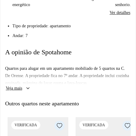
energético
senhorio.
Ver detalhes
Tipo de propriedade: apartamento
Andar: 7
A opinião de Spotahome
Quartos para alugar em um apartamento mobiliado de 5 quartos na C.
De Orense. A propriedade fica no 7º andar. A propriedade inclui cozinha
equipada, máquina de lavar roupa e lava-louças.
keyboard_arrow_down
Veja mais
Outros quartos neste apartamento
VERIFICADA
VERIFICADA