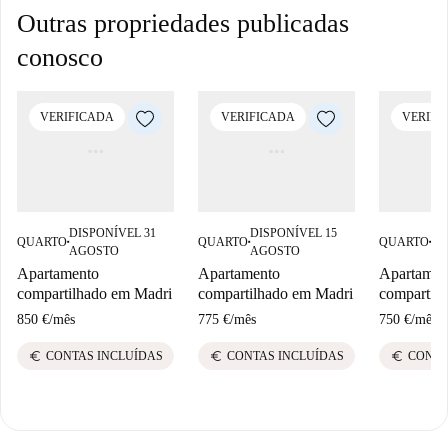
Outras propriedades publicadas
conosco
VERIFICADA
VERIFICADA
VERIFI
DISPONÍVEL 31
DISPONÍVEL 15
DI
QUARTO
QUARTO
QUARTO
■
■
■
AGOSTO
AGOSTO
AG
Apartamento
Apartamento
Apartamen
compartilhado em Madri
compartilhado em Madri
compartil
850 €
/
mês
775 €
/
mês
750 €
/
mês
euro
euro
euro
CONTAS INCLUÍDAS
CONTAS INCLUÍDAS
CONTA