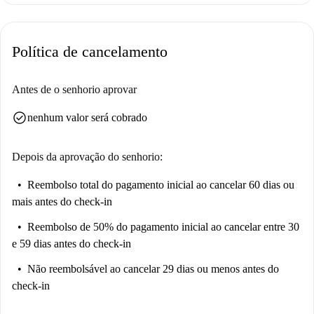
tranquilidade.
Cuatro Caminos oferece um ambiente vibrante com diversas opções de
Política de cancelamento
lazer. Pode desfrutar da culinária mexicana no Restaurante Nano el
Mexicano ou experimentar o autêntico sushi no Yiyaki Sushi, ambos a
poucos passos da sua nova casa. Além disso, a Calle de Bravo Murillo
Antes de o senhorio aprovar
proporciona uma rica opção para explorar e visitar pontos turísticos.
check_circle
nenhum valor será cobrado
Escolha esta residência para um estilo de vida dinâmico e bem conectado
em Madrid.
Depois da aprovação do senhorio:
Reembolso total do pagamento inicial
ao cancelar 60 dias ou
mais antes do check-in
Reembolso de 50% do pagamento inicial
ao cancelar entre 30
e 59 dias antes do check-in
Não reembolsável
ao cancelar 29 dias ou menos antes do
check-in