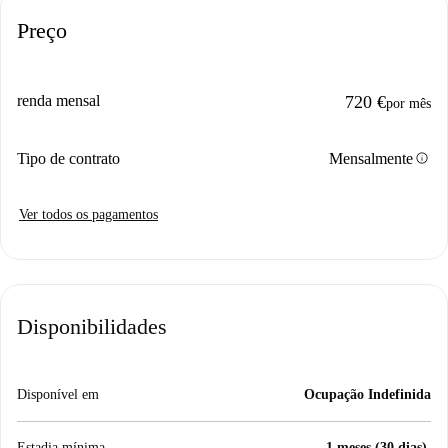
Preço
renda mensal
720 €
por mês
info
Tipo de contrato
Mensalmente
Ver todos os pagamentos
Disponibilidades
Disponível em
Ocupação Indefinida
Estadia mínima
1 meses (30 dias).