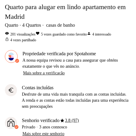
Quarto para alugar em lindo apartamento em
Madrid
Quarto
4
Quartos
casas de banho
visibility
favorite
person
201
visualizações
5
vezes guardado como favorito
4
interessado
ios_share
4
vezes partilhado
Propriedade verificada por Spotahome
A nossa equipa revisou a casa para assegurar que obténs
exatamente o que vês no anúncio.
Mais sobre a verificação
Contas incluídas
euro
Desfrute de uma vida mais tranquila com as contas incluídas.
A renda e as contas estão todas incluídas para uma experiência
sem preocupações
star
Senhorio verificado
3.8 (97)
Privado
·
3 anos
connosco
Mais sobre este senhorio