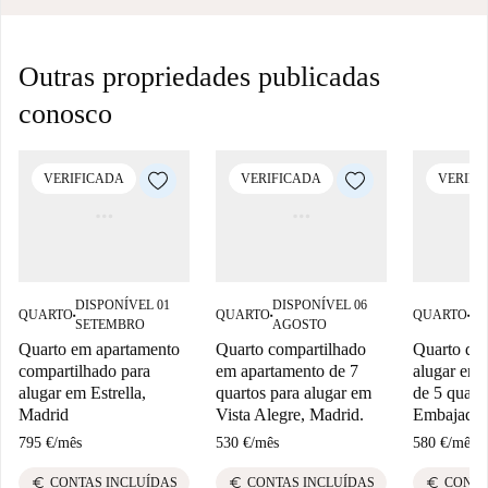
Outras propriedades publicadas
conosco
VERIFICADA
VERIFICADA
VERIFI
DISPONÍVEL 01
DISPONÍVEL 06
DI
QUARTO
QUARTO
QUARTO
■
■
■
SETEMBRO
AGOSTO
AG
Quarto em apartamento
Quarto compartilhado
Quarto dis
compartilhado para
em apartamento de 7
alugar em 
alugar em Estrella,
quartos para alugar em
de 5 quart
Madrid
Vista Alegre, Madrid.
Embajador
795 €
/
mês
530 €
/
mês
580 €
/
mês
euro
euro
euro
CONTAS INCLUÍDAS
CONTAS INCLUÍDAS
CONTA