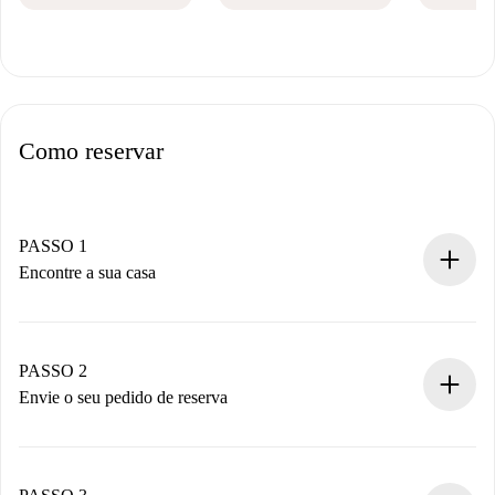
Como reservar
PASSO 1
Encontre a sua casa
Processo de reserva 100% online.
Casas e Proprietários verificados.
Você tem todas as informações necessárias
PASSO 2
antecipadamente.
Envie o seu pedido de reserva
Envie detalhes básicos do seu perfil e método de
pagamento.
Não cobramos nada até que o proprietário confirme.