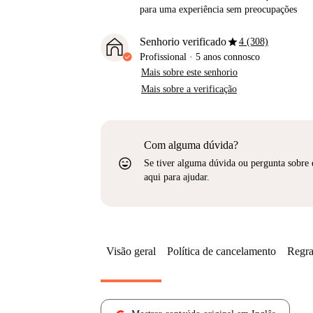
para uma experiência sem preocupações
star
Senhorio verificado
4 (308)
Profissional
·
5 anos
connosco
Mais sobre este senhorio
Mais sobre a verificação
Com alguma dúvida?
sentiment_very_satisfied
Se tiver alguma dúvida ou pergunta sobre 
aqui para ajudar.
Visão geral
Política de cancelamento
Regra