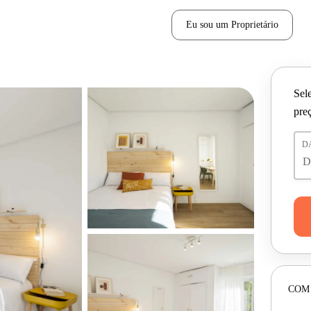
Eu sou um Proprietário
Sele
pre
D
COM