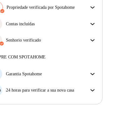
Propriedade verificada por Spotahome
A nossa equipa revisou a casa para assegurar que
obténs exatamente o que vês no anúncio.
Contas incluídas
Mais sobre a verificação
Desfrute de uma vida mais tranquila com as contas
incluídas. A renda e as contas estão todas incluídas
Senhorio verificado
para uma experiência sem preocupações
Profissional
·
5 anos
connosco
Mais sobre este senhorio
PRE COM SPOTAHOME
Mais sobre a verificação
Garantia Spotahome
Se o proprietário cancelar a sua reserva com pouca
antecedência, nós iremos A) pagar um hotel e ajudá-
24 horas para verificar a sua nova casa
lo a encontrar novo alojamento, ou B) reembolsar o
Se a propriedade não corresponder ao prometido no
seu dinheiro na totalidade.
nosso anúncio, tem 24 horas depois de se mudar para
pedir para ser realojado.