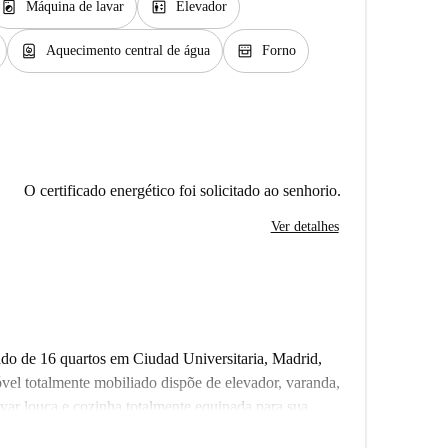
local_laundry_service
elevator
Máquina de lavar
Elevador
water_heater
oven_gen
Aquecimento central de água
Forno
O certificado energético foi solicitado ao senhorio.
Ver detalhes
o de 16 quartos em Ciudad Universitaria, Madrid,
móvel totalmente mobiliado dispõe de elevador, varanda,
var louça e cozinha totalmente equipada para sua
inquilinos podem desfrutar de uma experiência de