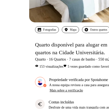
Fotografias
Mapa
Outros quartos
Quarto disponível para alugar em
quartos na Cidade Universitária.
Quarto
16
Quartos
7
casas de banho
550
m
visibility
favorite
153
visualizações
5
vezes guardado como favori
Propriedade verificada por Spotahome
A nossa equipa revisou a casa para assegur
Mais sobre a verificação
Contas incluídas
euro
Desfrute de uma vida mais tranquila com as 