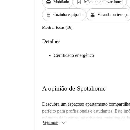
chair
dishwasher_gen
Mobilado
Máquina de lavar louça
kitchen
balcony
Cozinha equipada
Varanda ou terraço
Mostrar todas (16)
Detalhes
Certificado energético
A opinião de Spotahome
Descubra um espaçoso apartamento compartilhad
perfeito para profissionais e estudantes. Este i
máquina de lavar roupa privativa, máquina de la
keyboard_arrow_down
Veja mais
comodidade. Com todas as contas incluídas, os 