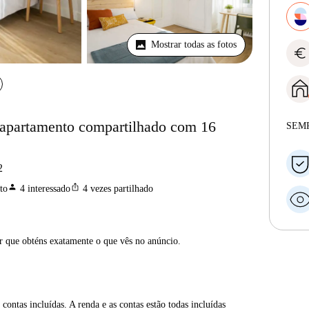
Mostrar todas as fotos
euro
 apartamento compartilhado com 16
SEM
2
person
ios_share
to
4
interessado
4
vezes partilhado
ar que obténs exatamente o que vês no anúncio.
contas incluídas. A renda e as contas estão todas incluídas