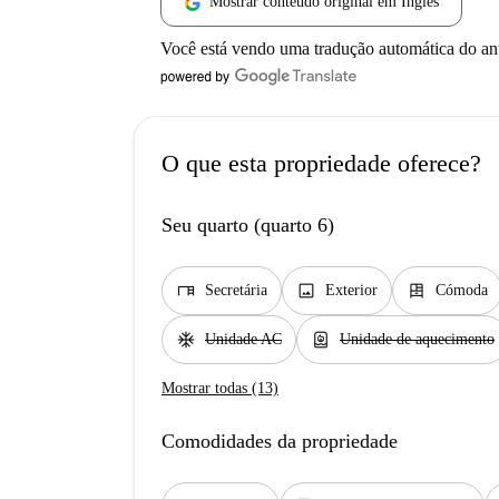
Mostrar conteúdo original em Inglês
Você está vendo uma tradução automática do a
O que esta propriedade oferece?
Seu quarto (quarto 6)
desk
image
dresser
Secretária
Exterior
Cómoda
ac_unit
water_heater
Unidade AC
Unidade de aquecimento
Mostrar todas (13)
Comodidades da propriedade