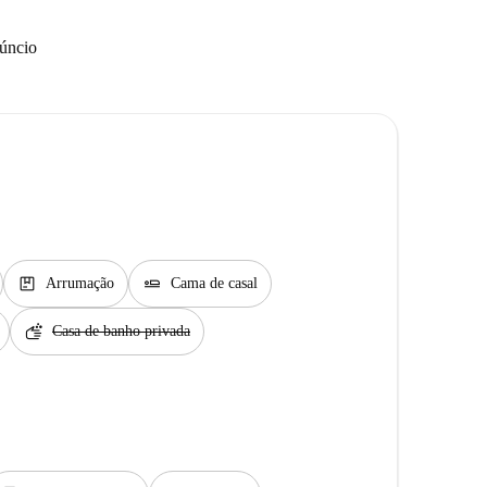
núncio
package
airline_seat_flat
Arrumação
Cama de casal
soap
Casa de banho privada