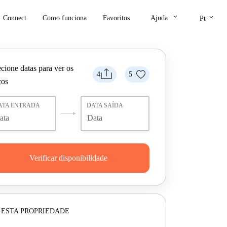
keyboard_arrow_down
keyboard_arrow_down
Connect
Como funciona
Favoritos
Ajuda
Pt
cione datas para ver os
4
5
ços
ATA ENTRADA
DATA SAÍDA
Verificar disponibilidade
 ESTA PROPRIEDADE