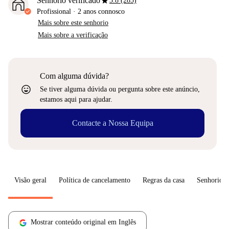
star
Senhorio verificado
3.8 (285)
Profissional
·
2 anos
connosco
Mais sobre este senhorio
Mais sobre a verificação
Com alguma dúvida?
sentiment_very_satisfied
Se tiver alguma dúvida ou pergunta sobre este anúncio,
estamos aqui para ajudar.
Contacte a Nossa Equipa
Visão geral
Política de cancelamento
Regras da casa
Senhorio
Mostrar conteúdo original em Inglês