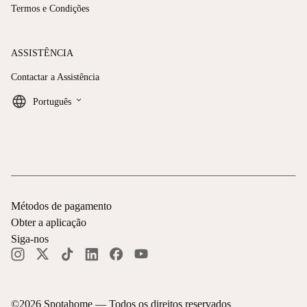
Termos e Condições
ASSISTÊNCIA
Contactar a Assistência
keyboard_arrow_down
Português
Métodos de pagamento
Obter a aplicação
Siga-nos
©
2026
Spotahome —
Todos os direitos reservados