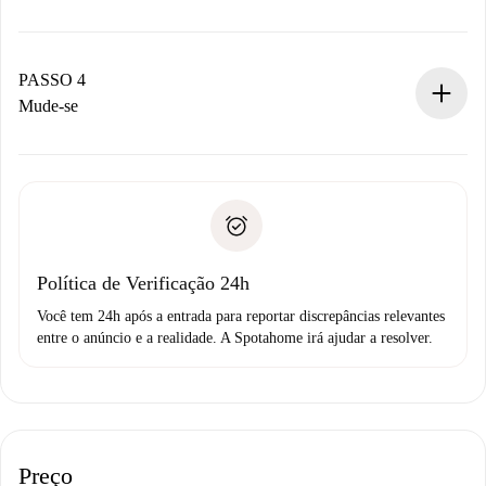
O proprietário tem até 24 horas para confirmar.
Se aceita, faremos a cobrança e conectaremos você ao
proprietário.
PASSO 4
Se recusada: não cobraremos nada e ofereceremos
Mude-se
alternativas.
Combine os detalhes da chegada com o proprietário,
Documentos necessários para “
Spotahome plus
”.
entrega das chaves, etc.
Documento de identidade ou Passaporte
A Spotahome só transferirá o primeiro pagamento se você
Comprovante de solvência
não comunicar nenhum problema.
Débito direto bancário
Política de Verificação 24h
Você tem 24h após a entrada para reportar discrepâncias relevantes
entre o anúncio e a realidade. A Spotahome irá ajudar a resolver.
Preço