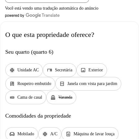
Você está vendo uma tradução automática do anúncio
O que esta propriedade oferece?
Seu quarto (quarto 6)
ac_unit
desk
image
Unidade AC
Secretária
Exterior
dresser
window_closed
Roupeiro embutido
Janela com vista para jardim
airline_seat_flat
balcony
Cama de casal
Varanda
Comodidades da propriedade
chair
ac_unit
dishwasher_gen
Mobilado
A/C
Máquina de lavar louça