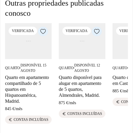
Outras propriedades publicadas
conosco
VERIFICADA
VERIFICADA
VERIFI
DISPONÍVEL 15
DISPONÍVEL 12
DI
QUARTO
QUARTO
QUARTO
■
■
■
AGOSTO
AGOSTO
AG
Quarto em apartamento
Quarto disponível para
Quarto com
compartilhado de 5
alugar em apartamento
em Castill
quartos em
de 5 quartos,
885 €
/
mês
Hispanoamérica,
Almendrales, Madrid.
Madrid.
euro
CONTA
875 €
/
mês
845 €
/
mês
euro
CONTAS INCLUÍDAS
euro
CONTAS INCLUÍDAS