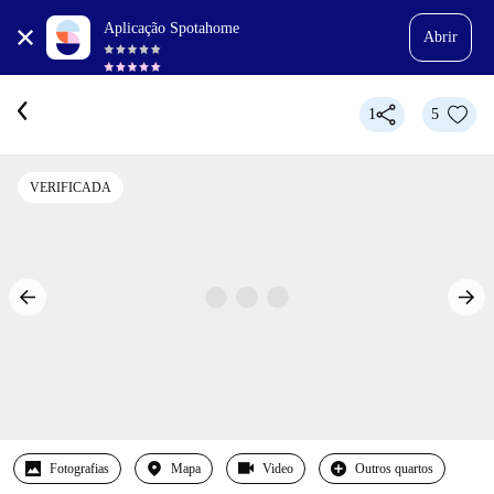
Aplicação Spotahome
Abrir
1
5
VERIFICADA
Fotografias
Mapa
Video
Outros quartos