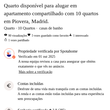
Quarto disponível para alugar em
apartamento compartilhado com 10 quartos
em Piovera, Madrid.
Quarto
10
Quartos
casas de banho
visibility
favorite
person
90
visualizações
5
vezes guardado como favorito
1
interessado
ios_share
1
vezes partilhado
Propriedade verificada por Spotahome
Verificado em
01 out 2025
A nossa equipa revisou a casa para assegurar que obténs
exatamente o que vês no anúncio.
Mais sobre a verificação
Contas incluídas
euro
Desfrute de uma vida mais tranquila com as contas incluídas.
A renda e as contas estão todas incluídas para uma experiência
sem preocupações