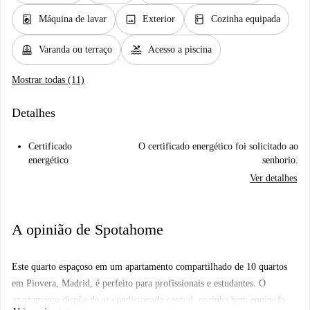
local_laundry_service
image
kitchen
Máquina de lavar
Exterior
Cozinha equipada
balcony
pool
Varanda ou terraço
Acesso a piscina
Mostrar todas (11)
Detalhes
Certificado
O certificado energético foi solicitado ao
energético
senhorio.
Ver detalhes
A opinião de Spotahome
Este quarto espaçoso em um apartamento compartilhado de 10 quartos
em Piovera, Madrid, é perfeito para profissionais e estudantes. O
apartamento dispõe de ar condicionado central, cozinha bem equipada