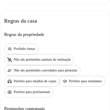
Regras da casa
Regras da propriedade
smoke_free
Proibido fumar
pet_supplies
Não são permitidos animais de estimação
person_add
Não são permitidos convidados para pernoitar
partner_heart
school
Perfeito para estadias de casais
Perfeito para estudantes
business_center
Perfeito para profissionais
Permissões contratuais