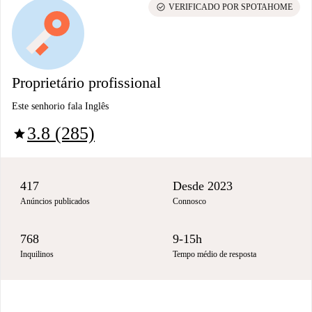
check_circle
VERIFICADO POR SPOTAHOME
Proprietário profissional
Este senhorio fala Inglês
3.8 (285)
star
417
Desde 2023
Anúncios publicados
Connosco
768
9-15h
Inquilinos
Tempo médio de resposta