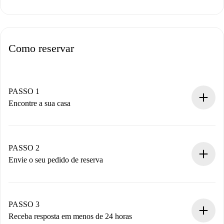
Como reservar
PASSO 1
Encontre a sua casa
Processo de reserva 100% online.
Casas e Proprietários verificados.
Você tem todas as informações necessárias
PASSO 2
antecipadamente.
Envie o seu pedido de reserva
Envie detalhes básicos do seu perfil e método de
pagamento.
Não cobramos nada até que o proprietário confirme.
PASSO 3
Receba resposta em menos de 24 horas