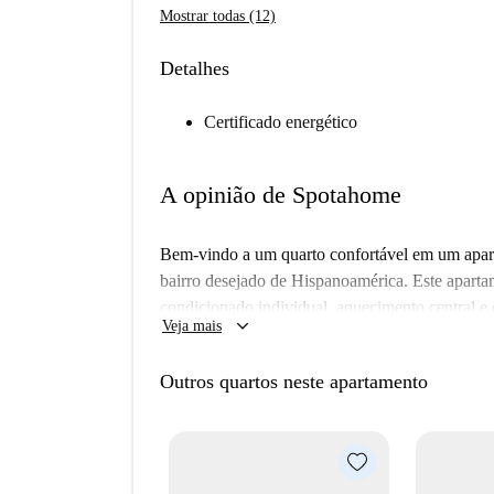
Mostrar todas (12)
Detalhes
Certificado energético
A opinião de Spotahome
Bem-vindo a um quarto confortável em um apart
bairro desejado de Hispanoamérica. Este apartam
condicionado individual, aquecimento central e
keyboard_arrow_down
Veja mais
permitido fumar nem levar animais de estimação. 
conexão. Este prédio de apartamentos possui el
Outros quartos neste apartamento
Hispanoamérica é um bairro vibrante de Madri,
locais. Os pontos de interesse nas proximidade
Levaduramadre e Marcelino, e atrações turístic
De La Castellana. Com fácil acesso às comodidad