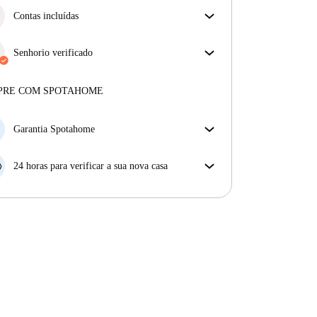
Contas incluídas
Desfrute de uma vida mais tranquila com as contas
incluídas. A renda e as contas estão todas incluídas
Senhorio verificado
para uma experiência sem preocupações
Profissional
·
2 anos
connosco
Mais sobre este senhorio
PRE COM SPOTAHOME
Mais sobre a verificação
Garantia Spotahome
Se o proprietário cancelar a sua reserva com pouca
antecedência, nós iremos A) pagar um hotel e ajudá-
24 horas para verificar a sua nova casa
lo a encontrar novo alojamento, ou B) reembolsar o
Se a propriedade não corresponder ao prometido no
seu dinheiro na totalidade.
nosso anúncio, tem 24 horas depois de se mudar para
pedir para ser realojado.