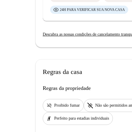
24H PARA VERIFICAR SUA NOVA CASA
Descubra as nossas condições de cancelamento transp
Regras da casa
Regras da propriedade
smoke_free
pet_supplies
Proibido fumar
Não são permitidos an
hail
Perfeito para estadias individuais