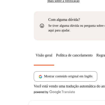
Mais sobre a verificação
Com alguma dúvida?
sentiment_very_satisfied
Se tiver alguma dúvida ou pergunta sobre 
aqui para ajudar.
Visão geral
Política de cancelamento
Regra
Mostrar conteúdo original em Inglês
Você está vendo uma tradução automática do a