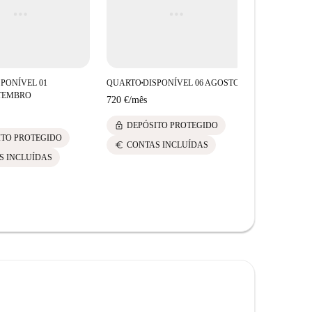
SPONÍVEL 01
QUARTO
DISPONÍVEL 06 AGOSTO
DI
■
QUARTO
■
TEMBRO
SE
720 €
/
mês
770 €
/
mês
lock
DEPÓSITO PROTEGIDO
lock
ITO PROTEGIDO
DEPÓS
euro
CONTAS INCLUÍDAS
euro
S INCLUÍDAS
CONTA