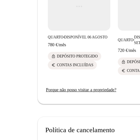
de vida agradável.
QUARTO
DISPONÍVEL 06 AGOSTO
DI
■
QUARTO
■
SE
780 €
/
mês
720 €
/
mês
lock
DEPÓSITO PROTEGIDO
lock
DEPÓS
euro
CONTAS INCLUÍDAS
euro
CONTA
Porque não posso visitar a propriedade?
Política de cancelamento