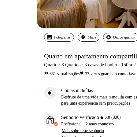
Fotografias
Mapa
Outros quartos
Quarto em apartamento comparti
Quarto
8
Quartos
3
casas de banho
150
m2
visibility
favorite
331
visualizações
33
vezes guardado como favor
Contas incluídas
euro
Desfrute de uma vida mais tranquila com as 
para uma experiência sem preocupações
star
Senhorio verificado
3.8 (330)
Profissional
·
2 anos
connosco
Mais sobre este senhorio