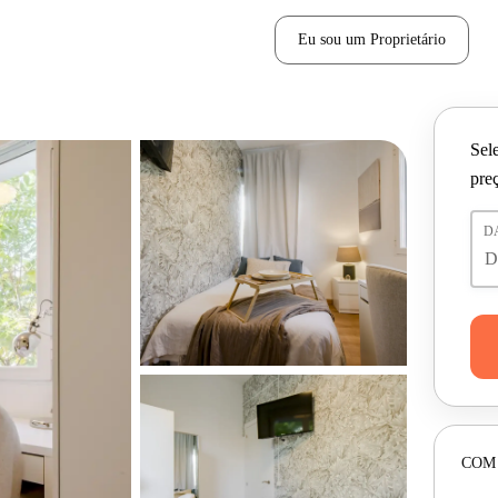
Eu sou um Proprietário
Sele
pre
D
COM