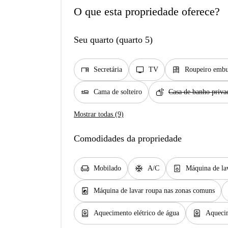
O que esta propriedade oferece?
Seu quarto (quarto 5)
desk
tv
dresser
Secretária
TV
Roupeiro embu
airline_seat_flat
soap
Cama de solteiro
Casa de banho priva
Mostrar todas (9)
Comodidades da propriedade
chair
ac_unit
dishwasher_gen
Mobilado
A/C
Máquina de la
local_laundry_service
Máquina de lavar roupa nas zonas comuns
water_heater
water_heater
Aquecimento elétrico de água
Aqueci