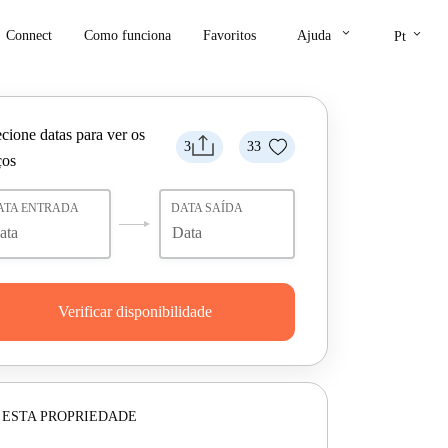
keyboard_arrow_down
keyboard_arrow_down
Connect
Como funciona
Favoritos
Ajuda
Pt
cione datas para ver os
3
33
ços
ATA ENTRADA
DATA SAÍDA
Verificar disponibilidade
 ESTA PROPRIEDADE