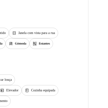
window_closed
tido
Janela com vista para a rua
dresser
shelves
da
Cómoda
Estantes
var louça
elevator
kitchen
Elevador
Cozinha equipada
mento