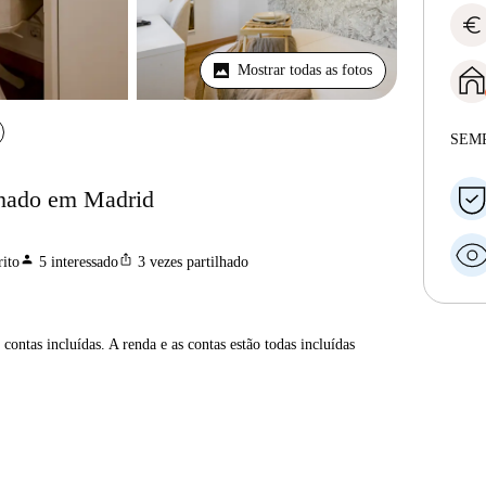
euro
Mostrar todas as fotos
SEM
lhado em Madrid
person
ios_share
ito
5
interessado
3
vezes partilhado
contas incluídas. A renda e as contas estão todas incluídas