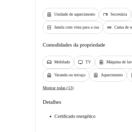
water_heater
desk
Unidade de aquecimento
Secretária
window_closed
airline_seat_flat
Janela com vista para a rua
Cama de so
Comodidades da propriedade
chair
tv
local_laundry_service
Mobilado
TV
Máquina de lav
balcony
water_heater
dis
Varanda ou terraço
Aquecimento
Mostrar todas (13)
Detalhes
Certificado energético