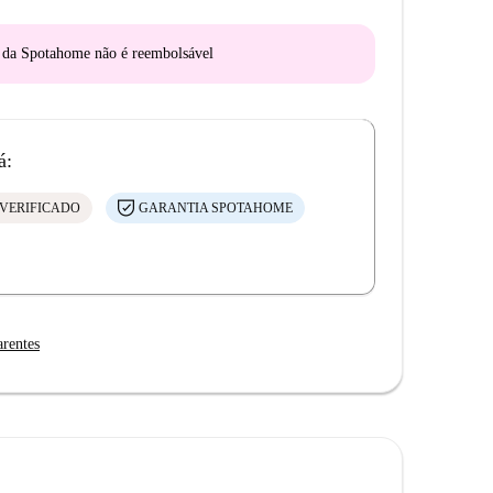
o da Spotahome
não é reembolsável
á:
VERIFICADO
GARANTIA SPOTAHOME
arentes