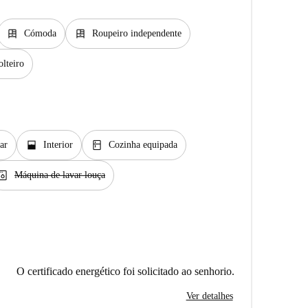
dresser
dresser
Cómoda
Roupeiro independente
lteiro
window_open
kitchen
ar
Interior
Cozinha equipada
hwasher_gen
Máquina de lavar louça
O certificado energético foi solicitado ao senhorio.
Ver detalhes