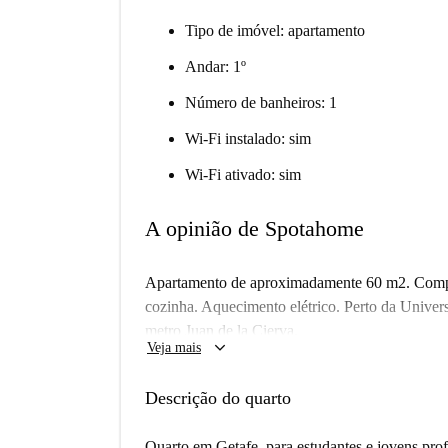
Tipo de imóvel: apartamento
Andar: 1º
Número de banheiros: 1
Wi-Fi instalado: sim
Wi-Fi ativado: sim
A opinião de Spotahome
Apartamento de aproximadamente 60 m2. Compost
cozinha. Aquecimento elétrico. Perto da Univer
metro Juan de la Cierva.
keyboard_arrow_down
Veja mais
Descrição do quarto
Quarto em Getafe, para estudantes e jovens prof