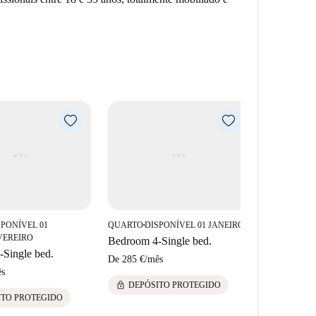
SPONÍVEL 01
QUARTO
DISPONÍVEL 01 JANEIRO
■
VEREIRO
Bedroom 4-Single bed.
Single bed.
De
285 €
/
mês
s
lock
DEPÓSITO PROTEGIDO
ITO PROTEGIDO