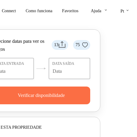
keyboard_arrow_down
keyboard_arrow_down
Connect
Como funciona
Favoritos
Ajuda
Pt
cione datas para ver os
13
75
ços
ATA ENTRADA
DATA SAÍDA
Verificar disponibilidade
 ESTA PROPRIEDADE