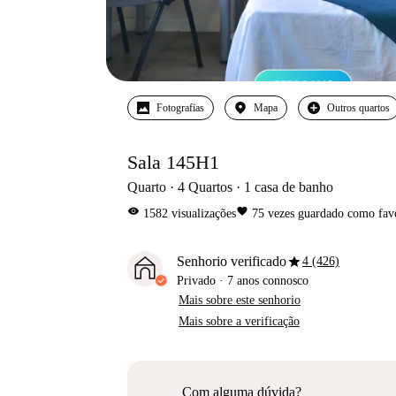
Fotografias
Mapa
Outros quartos
Sala 145H1
Quarto
4
Quartos
1
casa de banho
visibility
favorite
1582
visualizações
75
vezes guardado como fav
star
Senhorio verificado
4 (426)
Privado
·
7 anos
connosco
Mais sobre este senhorio
Mais sobre a verificação
Com alguma dúvida?