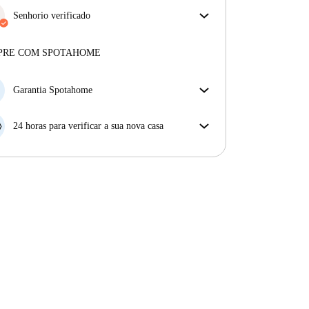
Senhorio verificado
Privado
·
7 anos
connosco
Mais sobre este senhorio
PRE COM SPOTAHOME
Mais sobre a verificação
Garantia Spotahome
Se o proprietário cancelar a sua reserva com pouca
antecedência, nós iremos A) pagar um hotel e ajudá-
24 horas para verificar a sua nova casa
lo a encontrar novo alojamento, ou B) reembolsar o
Se a propriedade não corresponder ao prometido no
seu dinheiro na totalidade.
nosso anúncio, tem 24 horas depois de se mudar para
pedir para ser realojado.