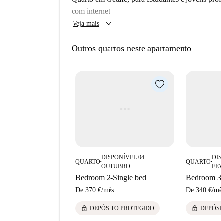
com internet
keyboard_arrow_down
Veja mais
Outros quartos neste apartamento
DISPONÍVEL 04
DI
QUARTO
QUARTO
■
■
OUTUBRO
FE
Bedroom 2-Single bed
Bedroom 3-
De
370 €
/
mês
De
340 €
/
mê
lock
lock
DEPÓSITO PROTEGIDO
DEPÓS