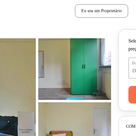
Eu sou um Proprietário
Sele
pre
D
COM