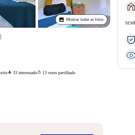
Mostrar todas as fotos
SEM
person
ios_share
orito
33
interessado
13
vezes partilhado