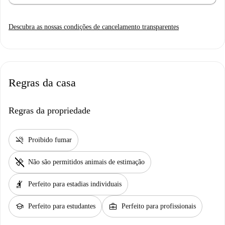
Descubra as nossas condições de cancelamento transparentes
Regras da casa
Regras da propriedade
smoke_free
Proibido fumar
pet_supplies
Não são permitidos animais de estimação
hail
Perfeito para estadias individuais
school
business_center
Perfeito para estudantes
Perfeito para profissionais