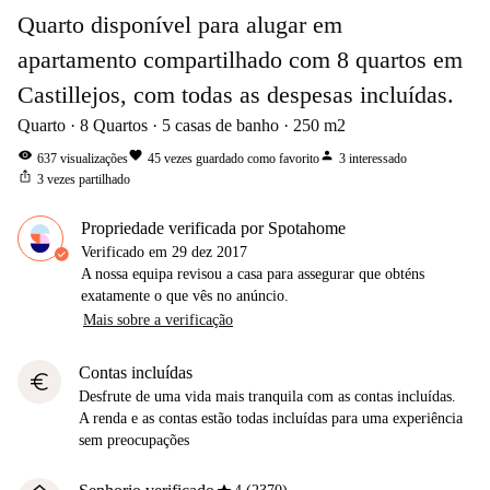
Quarto disponível para alugar em
apartamento compartilhado com 8 quartos em
Castillejos, com todas as despesas incluídas.
Quarto
8
Quartos
5
casas de banho
250
m2
visibility
favorite
person
637
visualizações
45
vezes guardado como favorito
3
interessado
ios_share
3
vezes partilhado
Propriedade verificada por Spotahome
Verificado em
29 dez 2017
A nossa equipa revisou a casa para assegurar que obténs
exatamente o que vês no anúncio.
Mais sobre a verificação
Contas incluídas
euro
Desfrute de uma vida mais tranquila com as contas incluídas.
A renda e as contas estão todas incluídas para uma experiência
sem preocupações