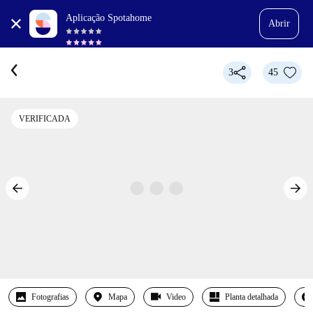
Aplicação Spotahome
Abrir
3
45
VERIFICADA
Fotografias
Mapa
Video
Planta detalhada