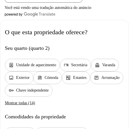
Você está vendo uma tradução automática do anúncio
O que esta propriedade oferece?
Seu quarto (quarto 2)
water_heater
desk
balcony
Unidade de aquecimento
Secretária
Varanda
image
dresser
shelves
package
Exterior
Cómoda
Estantes
Arrumação
key
Chave independente
Mostrar todas (14)
Comodidades da propriedade