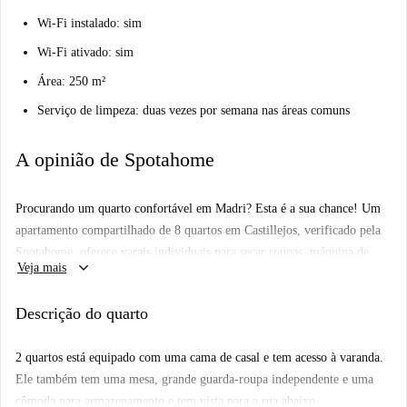
Wi-Fi instalado: sim
Wi-Fi ativado: sim
Área: 250 m²
Serviço de limpeza: duas vezes por semana nas áreas comuns
A opinião de Spotahome
Procurando um quarto confortável em Madri? Esta é a sua chance! Um
apartamento compartilhado de 8 quartos em Castillejos, verificado pela
Spotahome, oferece varais individuais para secar roupas, máquina de
keyboard_arrow_down
Veja mais
lavar roupa privativa, lava-louças e forno para sua comodidade.
Comodidades como aquecimento central e uma cozinha moderna e
Descrição do quarto
equipada com varanda tornam este imóvel perfeito para profissionais e
estudantes. Todas as contas, incluindo eletricidade, água, gás, IPTU,
2 quartos está equipado com uma cama de casal e tem acesso à varanda.
aquecimento e Wi-Fi, estão inclusas para uma vida sem preocupações.
Ele também tem uma mesa, grande guarda-roupa independente e uma
Observe que este é um apartamento interno sem comodidades adicionais
cômoda para armazenamento e tem vista para a rua abaixo.
como ar-condicionado, proibição de fumar ou animais de estimação.