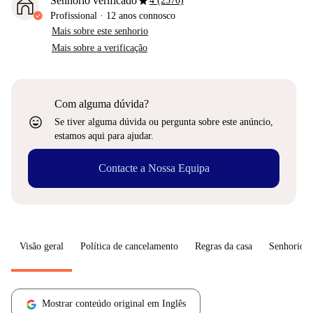
star
Senhorio verificado
4 (2370)
Profissional
·
12 anos
connosco
Mais sobre este senhorio
Mais sobre a verificação
Com alguma dúvida?
sentiment_very_satisfied
Se tiver alguma dúvida ou pergunta sobre este anúncio,
estamos aqui para ajudar.
Contacte a Nossa Equipa
Visão geral
Política de cancelamento
Regras da casa
Senhorio
Mostrar conteúdo original em Inglês