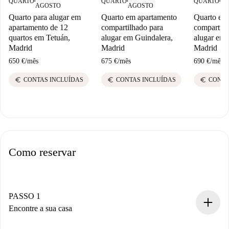
QUARTO
QUARTO
QUARTO
■
■
■
AGOSTO
AGOSTO
AG
Quarto para alugar em
Quarto em apartamento
Quarto em
apartamento de 12
compartilhado para
compartilh
quartos em Tetuán,
alugar em Guindalera,
alugar em 
Madrid
Madrid
Madrid
650 €
/
mês
675 €
/
mês
690 €
/
mês
euro
euro
euro
CONTAS INCLUÍDAS
CONTAS INCLUÍDAS
CONTA
Como reservar
PASSO 1
Encontre a sua casa
Processo de reserva 100% online.