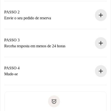
Casas e Proprietários verificados.
Você tem todas as informações necessárias
PASSO 2
antecipadamente.
Envie o seu pedido de reserva
Envie detalhes básicos do seu perfil e método de
pagamento.
Não cobramos nada até que o proprietário confirme.
PASSO 3
Receba resposta em menos de 24 horas
O proprietário tem até 24 horas para confirmar.
Se aceita, faremos a cobrança e conectaremos você ao
proprietário.
PASSO 4
Se recusada: não cobraremos nada e ofereceremos
Mude-se
alternativas.
Combine os detalhes da chegada com o proprietário,
Documentos necessários para “
Spotahome plus
”.
entrega das chaves, etc.
Documento de identidade ou Passaporte
A Spotahome só transferirá o primeiro pagamento se você
Comprovante de solvência
não comunicar nenhum problema.
Débito direto bancário