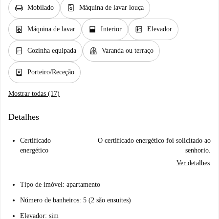
chair
dishwasher_gen
Mobilado
Máquina de lavar louça
local_laundry_service
window_open
elevator
Máquina de lavar
Interior
Elevador
kitchen
balcony
Cozinha equipada
Varanda ou terraço
person_book
Porteiro/Receção
Mostrar todas (17)
Detalhes
Certificado
O certificado energético foi solicitado ao
energético
senhorio.
Ver detalhes
Tipo de imóvel: apartamento
Número de banheiros: 5 (2 são ensuites)
Elevador: sim