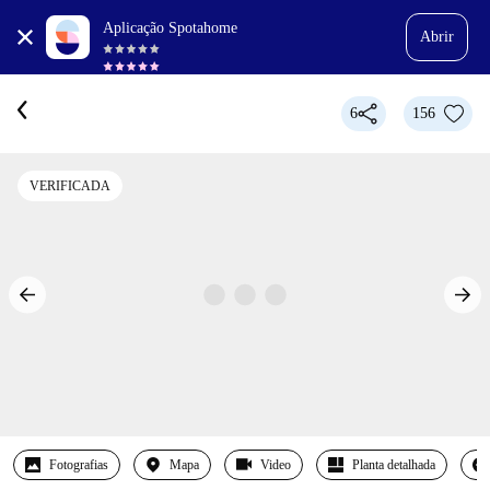
Aplicação Spotahome
Abrir
6
156
VERIFICADA
Fotografias
Mapa
Video
Planta detalhada