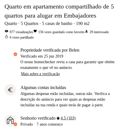
Quarto em apartamento compartilhado de 5
quartos para alugar em Embajadores
Quarto
5
Quartos
5
casas de banho
190
m2
visibility
favorite
person
977
visualizações
156
vezes guardado como favorito
29
interessado
ios_share
6
vezes partilhado
propriedade verificada por Belen
Verificado em
25 jun 2019
O nosso homechecker reviu a casa para garantir que obtém
exatamente o que vê no anúncio.
Mais sobre a verificação
Algumas contas incluídas
euro
Algumas despesas estão incluídas, outras não. Verifica a
descrição do anúncio para ver quais as despesas estão
incluídas na tua renda e quais terás de pagar à parte.
star
Senhorio verificado
4.5 (103)
Privado
·
7 anos
connosco