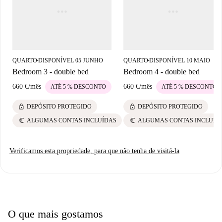
atrações turísticas importantes, como o Mural do Bosque Encantado, a
Calle de Lavapiés e a Plaza de Nelson Mandela. Esta área é perfeita para
quem busca mergulhar na atmosfera animada da cidade.
QUARTO
DISPONÍVEL 05 JUNHO
QUARTO
DISPONÍVEL 10 MAIO
■
■
Bedroom 3 - double bed
Bedroom 4 - double bed
660 €
/
mês
660 €
/
mês
ATÉ 5 % DESCONTO
ATÉ 5 % DESCONTO
lock
lock
DEPÓSITO PROTEGIDO
DEPÓSITO PROTEGIDO
euro
euro
ALGUMAS CONTAS INCLUÍDAS
ALGUMAS CONTAS INCLUÍD
Verificamos esta propriedade, para que não tenha de visitá-la
O que mais gostamos