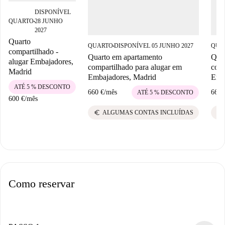
DISPONÍVEL
QUARTO
28 JUNHO
■
2027
Quarto
QUARTO
DISPONÍVEL 05 JUNHO 2027
QUA
■
compartilhado -
Quarto em apartamento
Qua
alugar Embajadores,
compartilhado para alugar em
comp
Madrid
Embajadores, Madrid
Emb
ATÉ 5 % DESCONTO
660 €
/
mês
660 
ATÉ 5 % DESCONTO
600 €
/
mês
euro
euro
ALGUMAS CONTAS INCLUÍDAS
Como reservar