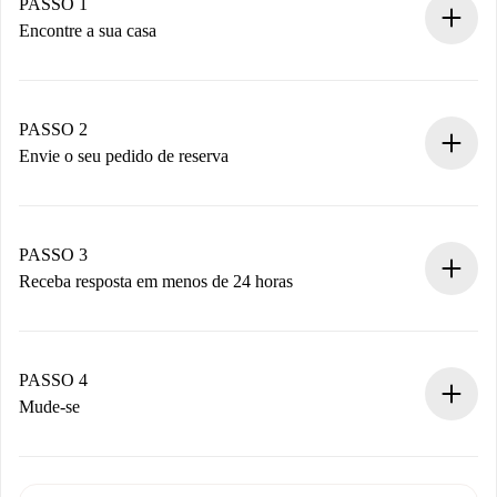
PASSO 1
Encontre a sua casa
Processo de reserva 100% online.
Casas e Proprietários verificados.
Você tem todas as informações necessárias
PASSO 2
antecipadamente.
Envie o seu pedido de reserva
Envie detalhes básicos do seu perfil e método de
pagamento.
Não cobramos nada até que o proprietário confirme.
PASSO 3
Receba resposta em menos de 24 horas
O proprietário tem até 24 horas para confirmar.
Se aceita, faremos a cobrança e conectaremos você ao
proprietário.
PASSO 4
Se recusada: não cobraremos nada e ofereceremos
Mude-se
alternativas.
Combine os detalhes da chegada com o proprietário,
Documentos necessários para “
Spotahome plus
”.
entrega das chaves, etc.
Documento de identidade ou Passaporte