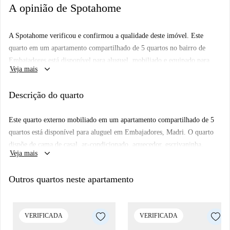
A opinião de Spotahome
A Spotahome verificou e confirmou a qualidade deste imóvel. Este
quarto em um apartamento compartilhado de 5 quartos no bairro de
Embajadores está disponível para aluguel, mobiliado e equipado para
keyboard_arrow_down
Veja mais
uma estadia confortável. Possui ar-condicionado individual, lavadora e
secadora privativas, lava-louças moderna, cozinha equipada,
Descrição do quarto
aquecimento e roupa de cama. Casais não são permitidos e o apartamento
é ideal para profissionais e estudantes.
Este quarto externo mobiliado em um apartamento compartilhado de 5
Localizado em Embajadores, Madri, este imóvel está cercado por
quartos está disponível para aluguel em Embajadores, Madri. O quarto
atrações culturais e históricas, incluindo o Mural do Bosque Encantado, a
dispõe de cama de casal, ar-condicionado, aquecedor, escrivaninha,
Calle de Lavapiés e o mural "Mirada Andaluza en el Corazón de Madrid"
keyboard_arrow_down
Veja mais
prateleiras, cômoda, guarda-roupa e janela. Possui acesso a um banheiro
de Sfhir. Nas proximidades, encontram-se a vibrante Igreja Patolica, a
privativo, garantindo comodidade. Casais não são permitidos neste
Plaza de Nelson Mandela e a Casa de Picasso, entre outros. A região
Outros quartos neste apartamento
imóvel. Embora não verificado pessoalmente, todos os proprietários da
oferece praticidade e charme, perfeita para a vida na cidade.
Spotahome passam por um rigoroso processo de seleção.
Embajadores é um bairro vibrante de Madri, que oferece uma rica
VERIFICADA
VERIFICADA
experiência cultural. A propriedade está localizada perto de várias