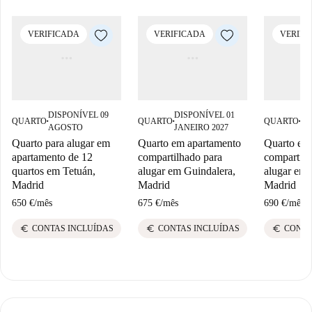
VERIFICADA
VERIFICADA
VERIFI
DISPONÍVEL 09
DISPONÍVEL 01
DI
QUARTO
QUARTO
QUARTO
■
■
■
AGOSTO
JANEIRO 2027
AG
Quarto para alugar em
Quarto em apartamento
Quarto em
apartamento de 12
compartilhado para
compartilh
quartos em Tetuán,
alugar em Guindalera,
alugar em 
Madrid
Madrid
Madrid
650 €
/
mês
675 €
/
mês
690 €
/
mês
euro
euro
euro
CONTAS INCLUÍDAS
CONTAS INCLUÍDAS
CONTA