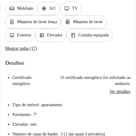
chair
ac_unit
tv
Mobilado
A/C
TV
dishwasher_gen
local_laundry_service
Máquina de lavar louça
Máquina de lavar
image
elevator
kitchen
Exterior
Elevador
Cozinha equipada
Mostrar todas (17)
Detalhes
Certificado
O certificado energético foi solicitado ao
energético
senhorio.
Ver detalhes
Tipo de imóvel: apartamento
Pavimento: 7º
Elevador: sim
Número de casas de banho: 3 (1 das quais é privativa)