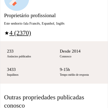
Proprietário profissional
Este senhorio fala Francês, Espanhol, Inglês
4 (2370)
star
233
Desde 2014
Anúncios publicados
Connosco
3433
9-15h
Inquilinos
Tempo médio de resposta
Outras propriedades publicadas
conosco