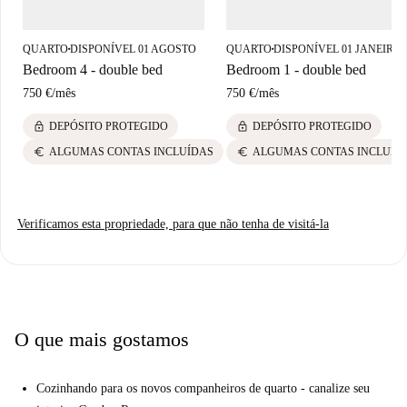
A propriedade está situada no vibrante bairro de Ríos Rosas, conhecido
por seu ambiente agradável e atrações locais. Nas proximidades, você
QUARTO
DISPONÍVEL 01 AGOSTO
QUARTO
DISPONÍVEL 01 JANEIRO
■
■
encontrará locais históricos e culturais, como a Árvore de Matilda.
Bedroom 4 - double bed
Bedroom 1 - double bed
Opções gastronômicas não faltam, com estabelecimentos como Il
750 €
/
mês
750 €
/
mês
Pastaio, Burghetto e Los Torreznos a uma curta distância a pé. Para as
necessidades diárias, os mercados Caprabo e Plaza de la Dia estão
lock
lock
DEPÓSITO PROTEGIDO
DEPÓSITO PROTEGIDO
convenientemente localizados. Experimente o charme e a conveniência
euro
euro
ALGUMAS CONTAS INCLUÍDAS
ALGUMAS CONTAS INCLUÍD
de Ríos Rosas enquanto desfruta de uma estadia confortável.
Verificamos esta propriedade, para que não tenha de visitá-la
O que mais gostamos
Cozinhando para os novos companheiros de quarto - canalize seu