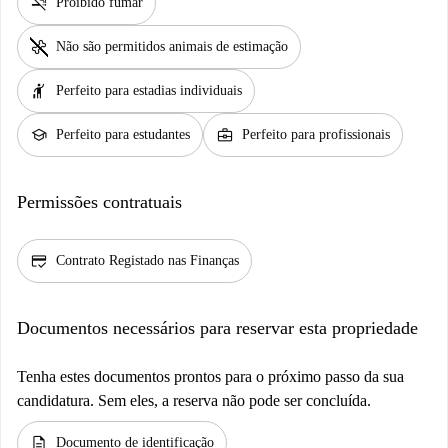
smoke_free
Proibido fumar
pet_supplies
Não são permitidos animais de estimação
hail
Perfeito para estadias individuais
school
business_center
Perfeito para estudantes
Perfeito para profissionais
Permissões contratuais
credit_score
Contrato Registado nas Finanças
Documentos necessários para reservar esta propriedade
Tenha estes documentos prontos para o próximo passo da sua
candidatura. Sem eles, a reserva não pode ser concluída.
description
Documento de identificação