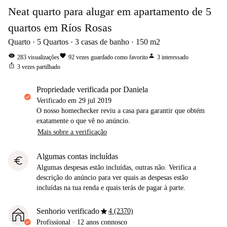
Neat quarto para alugar em apartamento de 5
quartos em Ríos Rosas
Quarto
5
Quartos
3
casas de banho
150
m2
visibility
favorite
person
283
visualizações
92
vezes guardado como favorito
3
interessado
ios_share
3
vezes partilhado
propriedade verificada por Daniela
Verificado em
29 jul 2019
O nosso homechecker reviu a casa para garantir que obtém
exatamente o que vê no anúncio.
Mais sobre a verificação
Algumas contas incluídas
euro
Algumas despesas estão incluídas, outras não. Verifica a
descrição do anúncio para ver quais as despesas estão
incluídas na tua renda e quais terás de pagar à parte.
star
Senhorio verificado
4 (2370)
Profissional
·
12 anos
connosco