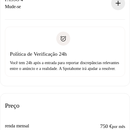
Se recusada: não cobraremos nada e ofereceremos
Mude-se
alternativas.
Combine os detalhes da chegada com o proprietário,
Documentos necessários para “
Spotahome plus
”.
entrega das chaves, etc.
Documento de identidade ou Passaporte
A Spotahome só transferirá o primeiro pagamento se você
Comprovante de solvência
não comunicar nenhum problema.
Débito direto bancário
Política de Verificação 24h
Você tem 24h após a entrada para reportar discrepâncias relevantes
entre o anúncio e a realidade. A Spotahome irá ajudar a resolver.
Preço
renda mensal
750 €
por mês