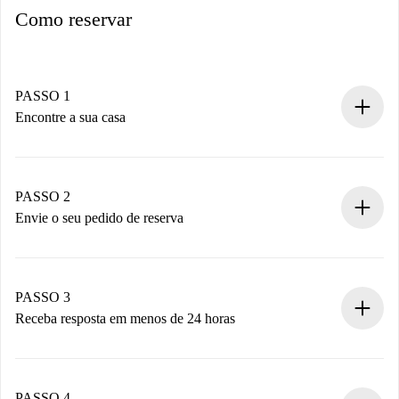
Como reservar
PASSO 1
Encontre a sua casa
Processo de reserva 100% online.
Casas e Proprietários verificados.
Você tem todas as informações necessárias
PASSO 2
antecipadamente.
Envie o seu pedido de reserva
Envie detalhes básicos do seu perfil e método de
pagamento.
Não cobramos nada até que o proprietário confirme.
PASSO 3
Receba resposta em menos de 24 horas
O proprietário tem até 24 horas para confirmar.
Se aceita, faremos a cobrança e conectaremos você ao
proprietário.
PASSO 4