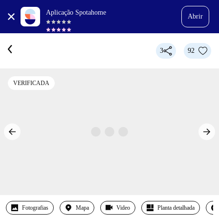
Aplicação Spotahome
Abrir
3
92
VERIFICADA
Fotografias
Mapa
Video
Planta detalhada