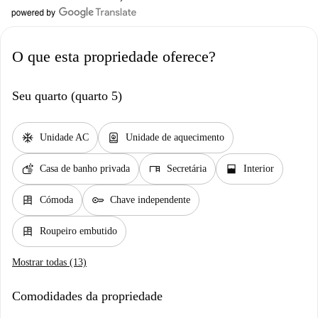
O que esta propriedade oferece?
Seu quarto (quarto 5)
ac_unit
water_heater
Unidade AC
Unidade de aquecimento
soap
desk
window_open
Casa de banho privada
Secretária
Interior
dresser
key
Cómoda
Chave independente
dresser
Roupeiro embutido
Mostrar todas (13)
Comodidades da propriedade