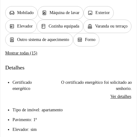
chair
local_laundry_service
image
Mobilado
Máquina de lavar
Exterior
elevator
kitchen
balcony
Elevador
Cozinha equipada
Varanda ou terraço
water_heater
oven_gen
Outro sistema de aquecimento
Forno
Mostrar todas (15)
Detalhes
Certificado
O certificado energético foi solicitado ao
energético
senhorio.
Ver detalhes
Tipo de imóvel: apartamento
Pavimento: 1º
Elevador: sim