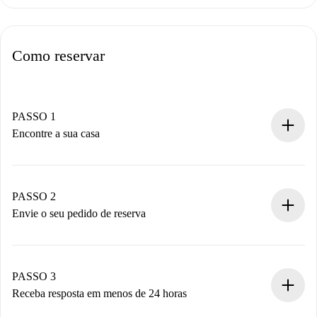
Como reservar
PASSO 1
Encontre a sua casa
Processo de reserva 100% online.
Casas e Proprietários verificados.
Você tem todas as informações necessárias
PASSO 2
antecipadamente.
Envie o seu pedido de reserva
Envie detalhes básicos do seu perfil e método de
pagamento.
Não cobramos nada até que o proprietário confirme.
PASSO 3
Receba resposta em menos de 24 horas