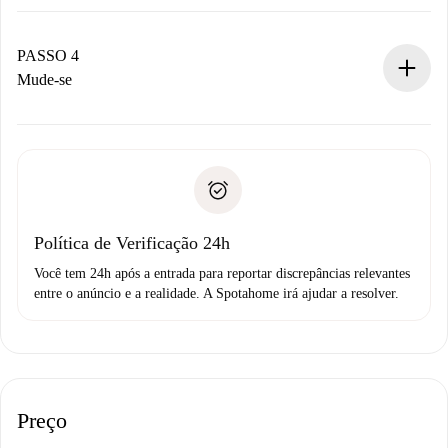
O proprietário tem até 24 horas para confirmar.
Se aceita, faremos a cobrança e conectaremos você ao
proprietário.
PASSO 4
Se recusada: não cobraremos nada e ofereceremos
Mude-se
alternativas.
Combine os detalhes da chegada com o proprietário,
Documentos necessários para “
Spotahome plus
”.
entrega das chaves, etc.
Documento de identidade ou Passaporte
A Spotahome só transferirá o primeiro pagamento se você
Comprovante de solvência
não comunicar nenhum problema.
Débito direto bancário
Política de Verificação 24h
Você tem 24h após a entrada para reportar discrepâncias relevantes
entre o anúncio e a realidade. A Spotahome irá ajudar a resolver.
Preço