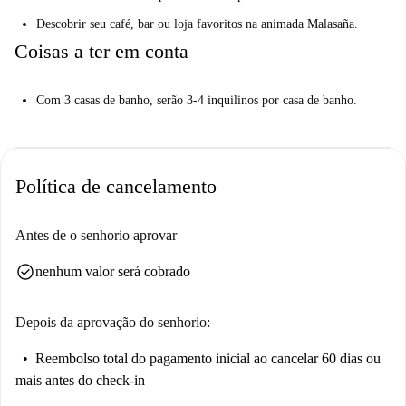
Todos os quartos estão mobilados com uma cama de casal.
Descobrir seu café, bar ou loja favoritos na animada Malasaña.
Se tiver sorte, seu quarto terá uma varanda.
Coisas a ter em conta
Você está em um dos mais animados e modernos distritos de Madri.
Mas você precisa saber disso ...
Com 3 casas de banho, serão 3-4 inquilinos por casa de banho.
Com 3 casas de banho, serão 3-4 inquilinos por casa de banho.
Ajude-me a tomar uma decisão ...
Este é um apartamento de 10 quartos no 1º andar, na Calle de
Política de cancelamento
Fuencarral, em Madrid. Esta grande propriedade tem quartos
acolhedores com cama de casal.
Antes de o senhorio aprovar
É perfeito para jovens profissionais e estudantes que querem uma casa
check_circle
nenhum valor será cobrado
elegante com uma atmosfera animada.
Depois da aprovação do senhorio:
Reembolso total do pagamento inicial
ao cancelar 60 dias ou
mais antes do check-in