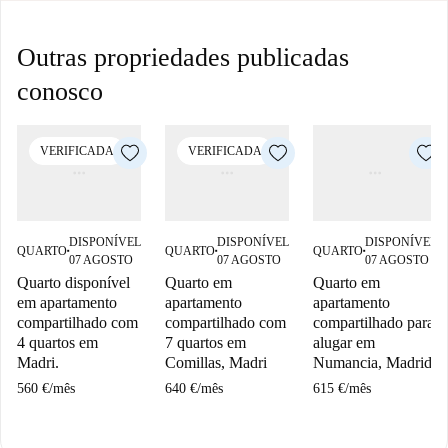
Outras propriedades publicadas
conosco
VERIFICADA
VERIFICADA
DISPONÍVEL
DISPONÍVEL
DISPONÍVEL
QUARTO
QUARTO
QUARTO
■
■
■
07 AGOSTO
07 AGOSTO
07 AGOSTO
Quarto disponível
Quarto em
Quarto em
em apartamento
apartamento
apartamento
compartilhado com
compartilhado com
compartilhado para
4 quartos em
7 quartos em
alugar em
Madri.
Comillas, Madri
Numancia, Madrid
560 €
/
mês
640 €
/
mês
615 €
/
mês