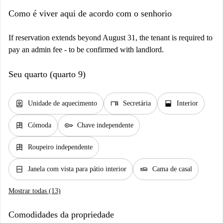
Como é viver aqui de acordo com o senhorio
If reservation extends beyond August 31, the tenant is required to
pay an admin fee - to be confirmed with landlord.
Seu quarto (quarto 9)
water_heater
desk
window_open
Unidade de aquecimento
Secretária
Interior
dresser
key
Cómoda
Chave independente
dresser
Roupeiro independente
window_closed
airline_seat_flat
Janela com vista para pátio interior
Cama de casal
Mostrar todas (13)
Comodidades da propriedade