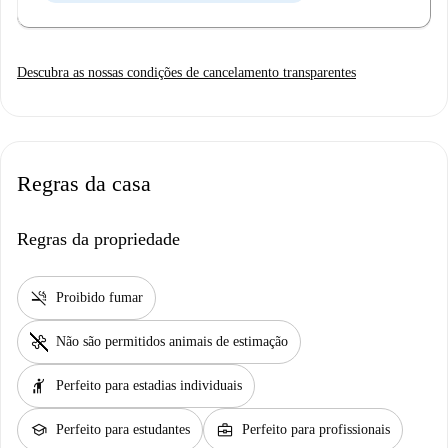
Descubra as nossas condições de cancelamento transparentes
Regras da casa
Regras da propriedade
smoke_free
Proibido fumar
pet_supplies
Não são permitidos animais de estimação
hail
Perfeito para estadias individuais
school
business_center
Perfeito para estudantes
Perfeito para profissionais