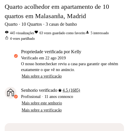
Quarto acolhedor em apartamento de 10
quartos em Malasanña, Madrid
Quarto
10
Quartos
3
casas de banho
visibility
favorite
person
445
visualizações
63
vezes guardado como favorito
5
interessado
ios_share
4
vezes partilhado
propriedade verificada por Kelly
Verificado em
22 ago 2019
O nosso homechecker reviu a casa para garantir que obtém
exatamente o que vê no anúncio.
Mais sobre a verificação
star
Senhorio verificado
4.5 (1685)
Profissional
·
11 anos
connosco
Mais sobre este senhorio
Mais sobre a verificação