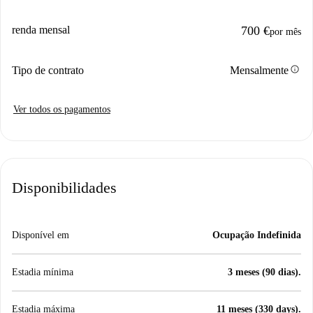
renda mensal
700 €
por mês
info
Tipo de contrato
Mensalmente
Ver todos os pagamentos
Disponibilidades
Disponível em
Ocupação Indefinida
Estadia mínima
3 meses (90 dias).
Estadia máxima
11 meses (330 days).