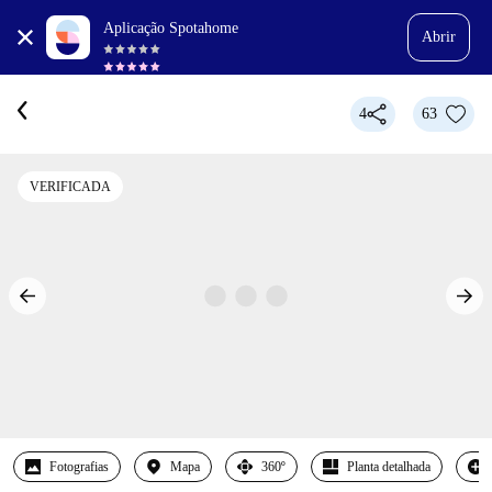
Aplicação Spotahome
Abrir
4
63
VERIFICADA
Fotografias
Mapa
360º
Planta detalhada