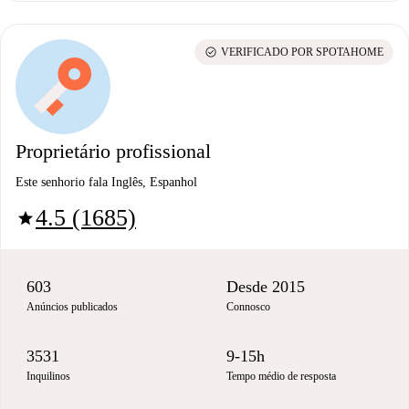
check_circle
VERIFICADO POR SPOTAHOME
Proprietário profissional
Este senhorio fala Inglês, Espanhol
4.5 (1685)
star
603
Desde 2015
Anúncios publicados
Connosco
3531
9-15h
Inquilinos
Tempo médio de resposta