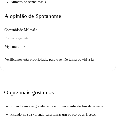
Número de banheiros: 3
A opinião de Spotahome
Comunidade Malasaña
Porque é grande
keyboard_arrow_down
Eu vou gostar daqui?
Veja mais
Nós pensamos assim. Se você quer que a comunidade de estilo
Verificamos esta propriedade, para que não tenha de visitá-la
dormitório em uma propriedade moderna e elegante, você vai adorar
aqui.
Mesmo? Me diga mais...
Você vai adorar que cada quarto é acolhedor e elegante e que há áreas
compartilhadas modernas.
O que mais gostamos
Achamos que o apartamento é ótimo se você está se mudando para Madri
sozinho e quer estar cercado de pessoas.
Rolando em sua grande cama em uma manhã de fim de semana.
Seus três principais motivos para morar aqui:
Pisando na sua varanda para tomar um pouco de ar fresco.