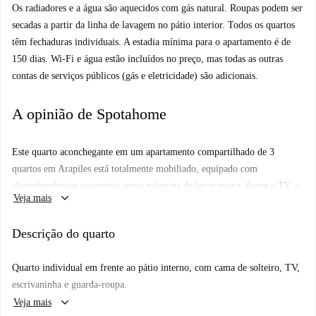
Os radiadores e a água são aquecidos com gás natural. Roupas podem ser
secadas a partir da linha de lavagem no pátio interior. Todos os quartos
têm fechaduras individuais. A estadia mínima para o apartamento é de
150 dias. Wi-Fi e água estão incluídos no preço, mas todas as outras
contas de serviços públicos (gás e eletricidade) são adicionais.
A opinião de Spotahome
Este quarto aconchegante em um apartamento compartilhado de 3
quartos em Arapiles está totalmente mobiliado, equipado com
eletrodomésticos essenciais como máquina de lavar roupa, forno e TV, e
keyboard_arrow_down
Veja mais
é perfeito para mulheres e estudantes. É permitido fumar, e a
propriedade foi verificada pela Spotahome para sua comodidade.
Descrição do quarto
Localizado no animado bairro de Arapiles, você encontrará diversos
restaurantes como El Bodegón Argentino e Washbar nas proximidades,
Quarto individual em frente ao pátio interno, com cama de solteiro, TV,
bem como a atração turística Selfiewallfiction para explorar. Instale-se
escrivaninha e guarda-roupa.
neste local maravilhoso com facilidade.
keyboard_arrow_down
Veja mais