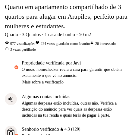
Quarto em apartamento compartilhado de 3
quartos para alugar em Arapiles, perfeito para
mulheres e estudantes.
Quarto
3
Quartos
1
casa de banho
50
m2
visibility
favorite
person
977
visualizações
224
vezes guardado como favorito
26
interessado
ios_share
3
vezes partilhado
propriedade verificada por Javi
O nosso homechecker reviu a casa para garantir que obtém
exatamente o que vê no anúncio.
Mais sobre a verificação
Algumas contas incluídas
euro
Algumas despesas estão incluídas, outras não. Verifica a
descrição do anúncio para ver quais as despesas estão
incluídas na tua renda e quais terás de pagar à parte.
star
Senhorio verificado
4.3 (120)