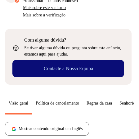
Profissional
·
12 anos
connosco
Mais sobre este senhorio
Mais sobre a verificação
Com alguma dúvida?
sentiment_very_satisfied
Se tiver alguma dúvida ou pergunta sobre este anúncio,
estamos aqui para ajudar.
Contacte a Nossa Equipa
Visão geral
Política de cancelamento
Regras da casa
Senhorio
Mostrar conteúdo original em Inglês