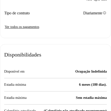
info
Tipo de contrato
Diariamente
Ver todos os pagamentos
Disponibilidades
Disponível em
Ocupação Indefinida
Estadia mínima
6 meses (180 dias).
Estadia máxima
Sem estadia máxima
Calendário actualizado
(Calendário não atualizado recentemente)