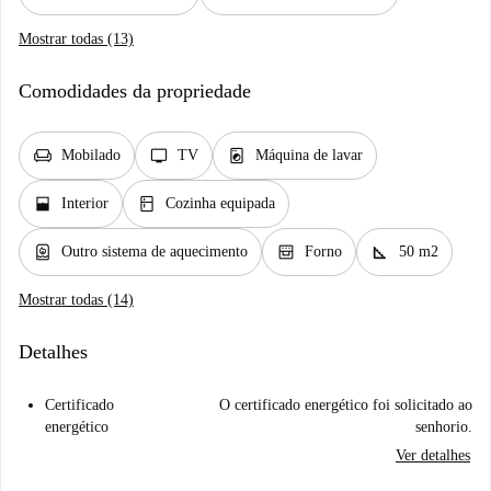
Mostrar todas (13)
Comodidades da propriedade
chair
tv
local_laundry_service
Mobilado
TV
Máquina de lavar
window_open
kitchen
Interior
Cozinha equipada
water_heater
oven_gen
square_foot
Outro sistema de aquecimento
Forno
50 m2
Mostrar todas (14)
Detalhes
Certificado
O certificado energético foi solicitado ao
energético
senhorio.
Ver detalhes