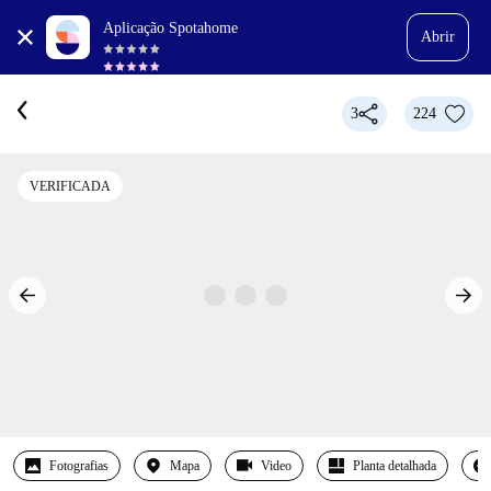
Aplicação Spotahome
Abrir
3
224
VERIFICADA
Fotografias
Mapa
Video
Planta detalhada