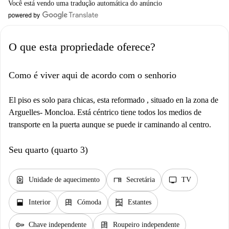
Você está vendo uma tradução automática do anúncio
O que esta propriedade oferece?
Como é viver aqui de acordo com o senhorio
El piso es solo para chicas, esta reformado , situado en la zona de
Arguelles- Moncloa. Está céntrico tiene todos los medios de
transporte en la puerta aunque se puede ir caminando al centro.
Seu quarto (quarto 3)
water_heater
desk
tv
Unidade de aquecimento
Secretária
TV
window_open
dresser
shelves
Interior
Cómoda
Estantes
key
dresser
Chave independente
Roupeiro independente