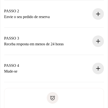
Casas e Proprietários verificados.
Você tem todas as informações necessárias
PASSO 2
antecipadamente.
Envie o seu pedido de reserva
Envie detalhes básicos do seu perfil e método de
pagamento.
Não cobramos nada até que o proprietário confirme.
PASSO 3
Receba resposta em menos de 24 horas
O proprietário tem até 24 horas para confirmar.
Se aceita, faremos a cobrança e conectaremos você ao
proprietário.
PASSO 4
Se recusada: não cobraremos nada e ofereceremos
Mude-se
alternativas.
Combine os detalhes da chegada com o proprietário,
Documentos necessários para “
Spotahome plus
”.
entrega das chaves, etc.
Documento de identidade ou Passaporte
A Spotahome só transferirá o primeiro pagamento se você
Comprovante de solvência
não comunicar nenhum problema.
Débito direto bancário