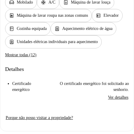
chair
ac_unit
dishwasher_gen
Mobilado
A/C
Máquina de lavar louça
local_laundry_service
elevator
Máquina de lavar roupa nas zonas comuns
Elevador
kitchen
water_heater
Cozinha equipada
Aquecimento elétrico de água
water_heater
Unidades elétricas individuais para aquecimento
Mostrar todas (12)
Detalhes
Certificado
O certificado energético foi solicitado ao
energético
senhorio.
Ver detalhes
Porque não posso visitar a propriedade?