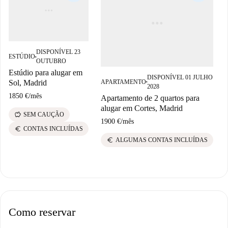
DISPONÍVEL 23
ESTÚDIO
■
OUTUBRO
Estúdio para alugar em
DISPONÍVEL 01 JULHO
APARTAMENTO
Sol, Madrid
■
2028
1850 €
/
mês
Apartamento de 2 quartos para
alugar em Cortes, Madrid
savings
SEM CAUÇÃO
1900 €
/
mês
euro
CONTAS INCLUÍDAS
euro
ALGUMAS CONTAS INCLUÍDAS
Como reservar