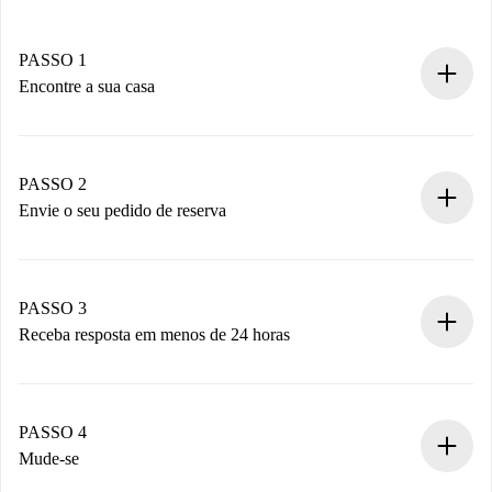
PASSO 1
Encontre a sua casa
Processo de reserva 100% online.
Casas e Proprietários verificados.
Você tem todas as informações necessárias
PASSO 2
antecipadamente.
Envie o seu pedido de reserva
Envie detalhes básicos do seu perfil e método de
pagamento.
Não cobramos nada até que o proprietário confirme.
PASSO 3
Receba resposta em menos de 24 horas
O proprietário tem até 24 horas para confirmar.
Se aceita, faremos a cobrança e conectaremos você ao
proprietário.
PASSO 4
Se recusada: não cobraremos nada e ofereceremos
Mude-se
alternativas.