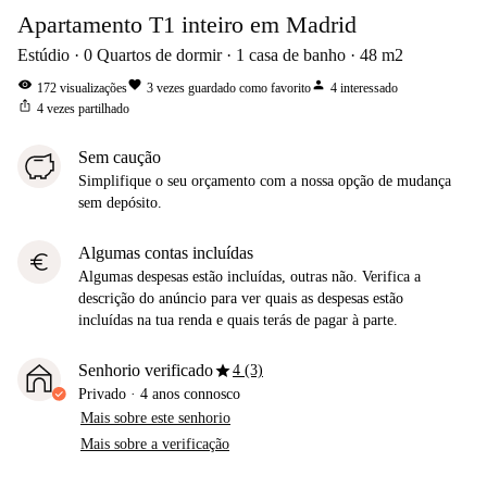
Apartamento T1 inteiro em Madrid
Estúdio
0
Quartos de dormir
1
casa de banho
48
m2
visibility
favorite
person
172
visualizações
3
vezes guardado como favorito
4
interessado
ios_share
4
vezes partilhado
Sem caução
Simplifique o seu orçamento com a nossa opção de mudança
sem depósito.
Algumas contas incluídas
euro
Algumas despesas estão incluídas, outras não. Verifica a
descrição do anúncio para ver quais as despesas estão
incluídas na tua renda e quais terás de pagar à parte.
star
Senhorio verificado
4 (3)
Privado
·
4 anos
connosco
Mais sobre este senhorio
Mais sobre a verificação