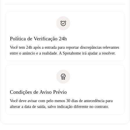
Combine os detalhes da chegada com o proprietário,
Documentos necessários para “
Spotahome plus
”.
entrega das chaves, etc.
Documento de identidade ou Passaporte
A Spotahome só transferirá o primeiro pagamento se você
Comprovante de solvência
não comunicar nenhum problema.
Débito direto bancário
Política de Verificação 24h
Você tem 24h após a entrada para reportar discrepâncias relevantes
entre o anúncio e a realidade. A Spotahome irá ajudar a resolver.
Condições de Aviso Prévio
Você deve avisar com pelo menos 30 dias de antecedência para
alterar a data de saída, salvo indicação diferente no contrato.