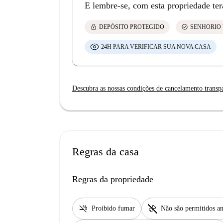
E lembre-se, com esta propriedade ter
lock
check_circle
DEPÓSITO PROTEGIDO
SENHORIO 
24H PARA VERIFICAR SUA NOVA CASA
Descubra as nossas condições de cancelamento transp
Regras da casa
Regras da propriedade
smoke_free
pet_supplies
Proibido fumar
Não são permitidos an