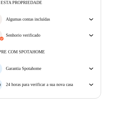
 ESTA PROPRIEDADE
Algumas contas incluídas
Algumas despesas estão incluídas, outras não.
Verifica a descrição do anúncio para ver quais as
Senhorio verificado
despesas estão incluídas na tua renda e quais terás de
Profissional
·
7 anos
connosco
pagar à parte.
Mais sobre este senhorio
PRE COM SPOTAHOME
Mais sobre a verificação
Garantia Spotahome
Se o proprietário cancelar a sua reserva com pouca
antecedência, nós iremos A) pagar um hotel e ajudá-
24 horas para verificar a sua nova casa
lo a encontrar novo alojamento, ou B) reembolsar o
Se a propriedade não corresponder ao prometido no
seu dinheiro na totalidade.
nosso anúncio, tem 24 horas depois de se mudar para
pedir para ser realojado.