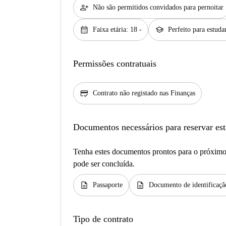
person_add
Não são permitidos convidados para pernoitar
calendar_month
school
Faixa etária: 18 -
Perfeito para estuda
Permissões contratuais
credit_score
Contrato não registado nas Finanças
Documentos necessários para reservar est
Tenha estes documentos prontos para o próximo 
pode ser concluída.
description
description
Passaporte
Documento de identificaçã
Tipo de contrato