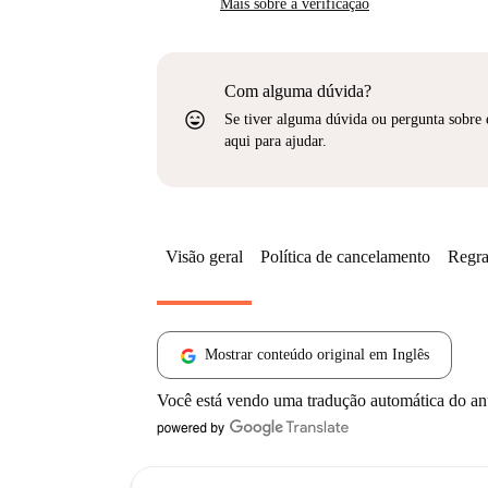
Mais sobre a verificação
Com alguma dúvida?
sentiment_very_satisfied
Se tiver alguma dúvida ou pergunta sobre 
aqui para ajudar.
Visão geral
Política de cancelamento
Regra
Mostrar conteúdo original em Inglês
Você está vendo uma tradução automática do a