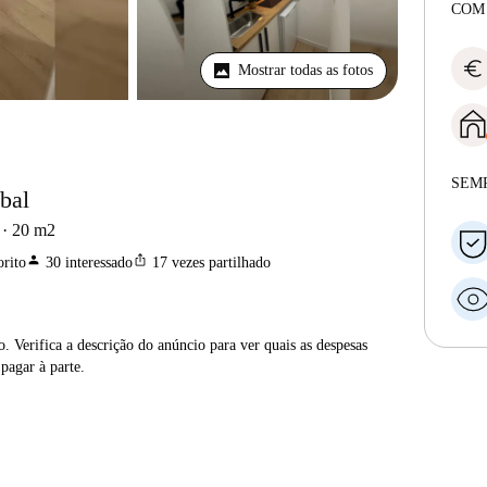
COM
euro
Mostrar todas as fotos
SEM
bal
20
m2
person
ios_share
rito
30
interessado
17
vezes partilhado
. Verifica a descrição do anúncio para ver quais as despesas
 pagar à parte.