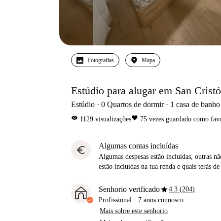
Fotografias
Mapa
Estúdio para alugar em San Cristó
Estúdio
0
Quartos de dormir
1
casa de banho
visibility
favorite
1129
visualizações
75
vezes guardado como favo
Algumas contas incluídas
euro
Algumas despesas estão incluídas, outras não
estão incluídas na tua renda e quais terás de
star
Senhorio verificado
4.3 (204)
Profissional
·
7 anos
connosco
Mais sobre este senhorio