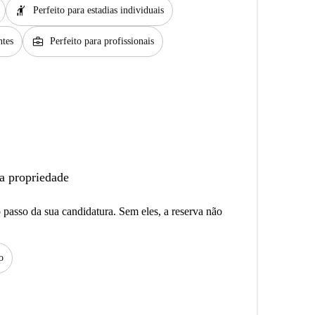
hail
Perfeito para estadias individuais
business_center
ntes
Perfeito para profissionais
a propriedade
passo da sua candidatura. Sem eles, a reserva não
o