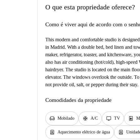
O que esta propriedade oferece?
Como é viver aqui de acordo com o senh
This modern and comfortable studio is designed 
in Madrid. With a double bed, bed linen and to
maker, refrigerator, toaster, and kitchenware, yo
also has air conditioning (hot/cold), high-speed
hairdryer. The studio is located on the main floo
elevator. The windows overlook the outside. To 
not provide oil, salt, or pepper during their stay.
Comodidades da propriedade
chair
ac_unit
tv
local_laundry_service
Mobilado
A/C
TV
M
water_heater
water_heater
Aquecimento elétrico de água
Unidade