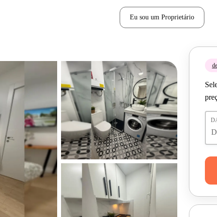
Eu sou um Proprietário
de
Sele
pre
D