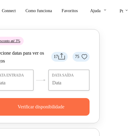
keyboard_arrow_down
keyboard_arrow_down
Connect
Como funciona
Favoritos
Ajuda
Pt
sconto até 3%
cione datas para ver os
17
75
ços
ATA ENTRADA
DATA SAÍDA
Verificar disponibilidade