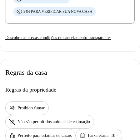
24H PARA VERIFICAR SUA NOVA CASA
Descubra as nossas condições de cancelamento transparentes
Regras da casa
Regras da propriedade
smoke_free
Proibido fumar
pet_supplies
Não são permitidos animais de estimação
partner_heart
calendar_month
Perfeito para estadias de casais
Faixa etária: 18 -