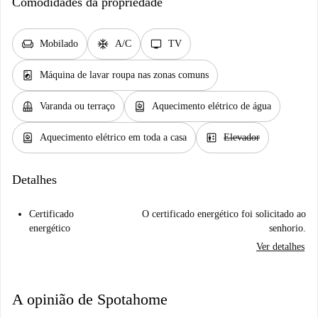
Comodidades da propriedade
chair
ac_unit
tv
Mobilado
A/C
TV
local_laundry_service
Máquina de lavar roupa nas zonas comuns
balcony
water_heater
Varanda ou terraço
Aquecimento elétrico de água
water_heater
elevator
Aquecimento elétrico em toda a casa
Elevador
Detalhes
Certificado
O certificado energético foi solicitado ao
energético
senhorio.
Ver detalhes
A opinião de Spotahome