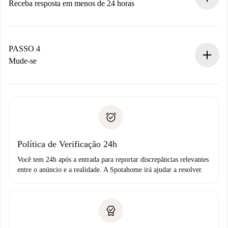
Receba resposta em menos de 24 horas
O proprietário tem até 24 horas para confirmar.
Se aceita, faremos a cobrança e conectaremos você ao
proprietário.
PASSO 4
Se recusada: não cobraremos nada e ofereceremos
Mude-se
alternativas.
Combine os detalhes da chegada com o proprietário,
Documentos necessários para “
Spotahome plus
”.
entrega das chaves, etc.
Documento de identidade ou Passaporte
A Spotahome só transferirá o primeiro pagamento se você
Comprovante de solvência
não comunicar nenhum problema.
Débito direto bancário
Política de Verificação 24h
Você tem 24h após a entrada para reportar discrepâncias relevantes
entre o anúncio e a realidade. A Spotahome irá ajudar a resolver.