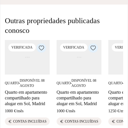
Outras propriedades publicadas
conosco
VERIFICADA
VERIFICADA
VERIFI
DISPONÍVEL 08
DISPONÍVEL 08
DI
QUARTO
QUARTO
QUARTO
■
■
■
AGOSTO
AGOSTO
AG
Quarto em apartamento
Quarto em apartamento
Quarto em
compartilhado para
compartilhado para
compartilh
alugar em Sol, Madrid
alugar em Sol, Madrid
alugar em 
1000 €
/
mês
1000 €
/
mês
1250 €
/
mês
euro
euro
euro
CONTAS INCLUÍDAS
CONTAS INCLUÍDAS
CONTA