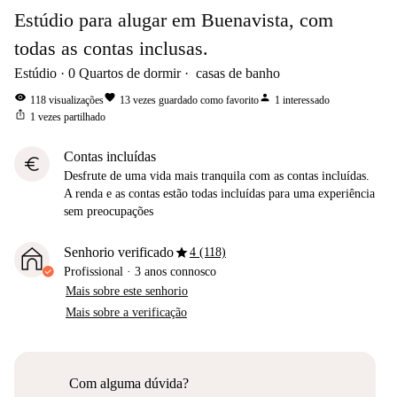
Estúdio para alugar em Buenavista, com
todas as contas inclusas.
Estúdio
0
Quartos de dormir
casas de banho
visibility
favorite
person
118
visualizações
13
vezes guardado como favorito
1
interessado
ios_share
1
vezes partilhado
Contas incluídas
euro
Desfrute de uma vida mais tranquila com as contas incluídas.
A renda e as contas estão todas incluídas para uma experiência
sem preocupações
star
Senhorio verificado
4 (118)
Profissional
·
3 anos
connosco
Mais sobre este senhorio
Mais sobre a verificação
Com alguma dúvida?