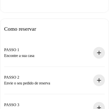
Como reservar
PASSO 1
Encontre a sua casa
Processo de reserva 100% online.
Casas e Proprietários verificados.
Você tem todas as informações necessárias
PASSO 2
antecipadamente.
Envie o seu pedido de reserva
Envie detalhes básicos do seu perfil e método de
pagamento.
Não cobramos nada até que o proprietário confirme.
PASSO 3