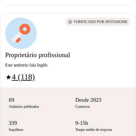
check_circle
VERIFICADO POR SPOTAHOME
Proprietário profissional
Este senhorio fala Inglês
4 (118)
star
69
Desde 2023
Anúncios publicados
Connosco
339
9-15h
Inquilinos
Tempo médio de resposta