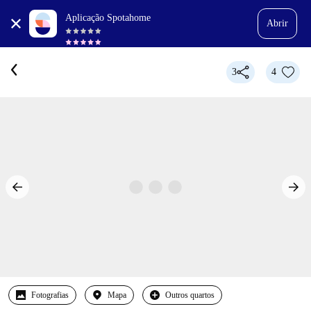
Aplicação Spotahome
Abrir
3
4
Fotografias
Mapa
Outros quartos