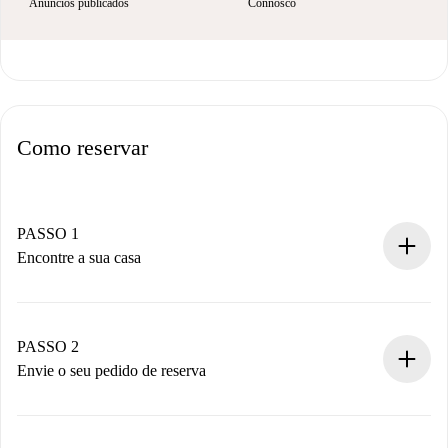
Anúncios publicados
Connosco
Como reservar
PASSO 1
Encontre a sua casa
Processo de reserva 100% online.
Casas e Proprietários verificados.
Você tem todas as informações necessárias
PASSO 2
antecipadamente.
Envie o seu pedido de reserva
Envie detalhes básicos do seu perfil e método de
pagamento.