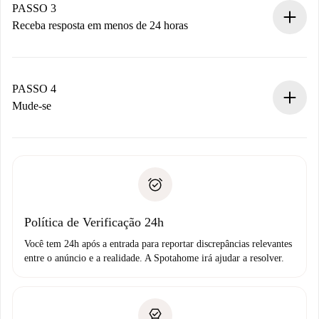
Não cobramos nada até que o proprietário confirme.
PASSO 3
Receba resposta em menos de 24 horas
O proprietário tem até 24 horas para confirmar.
Se aceita, faremos a cobrança e conectaremos você ao
proprietário.
PASSO 4
Se recusada: não cobraremos nada e ofereceremos
Mude-se
alternativas.
Combine os detalhes da chegada com o proprietário,
Documentos necessários para “
Spotahome plus
”.
entrega das chaves, etc.
Documento de identidade ou Passaporte
A Spotahome só transferirá o primeiro pagamento se você
Comprovante de solvência
não comunicar nenhum problema.
Débito direto bancário
Política de Verificação 24h
Você tem 24h após a entrada para reportar discrepâncias relevantes
entre o anúncio e a realidade. A Spotahome irá ajudar a resolver.