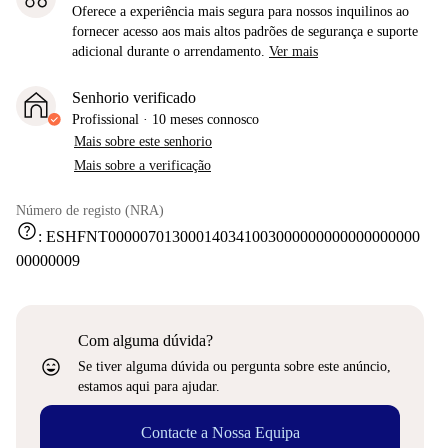
Oferece a experiência mais segura para nossos inquilinos ao
fornecer acesso aos mais altos padrões de segurança e suporte
adicional durante o arrendamento.
Ver mais
Senhorio verificado
Profissional
·
10 meses
connosco
Mais sobre este senhorio
Mais sobre a verificação
Número de registo (NRA)
help
:
ESHFNT000007013000140341003000000000000000000
00000009
Com alguma dúvida?
sentiment_very_satisfied
Se tiver alguma dúvida ou pergunta sobre este anúncio,
estamos aqui para ajudar.
Contacte a Nossa Equipa