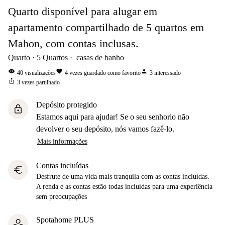
Quarto disponível para alugar em
apartamento compartilhado de 5 quartos em
Mahon, com contas inclusas.
Quarto
5
Quartos
casas de banho
visibility
favorite
person
40
visualizações
4
vezes guardado como favorito
3
interessado
ios_share
3
vezes partilhado
Depósito protegido
lock
Estamos aqui para ajudar! Se o seu senhorio não
devolver o seu depósito, nós vamos fazê-lo.
Mais informações
Contas incluídas
euro
Desfrute de uma vida mais tranquila com as contas incluídas.
A renda e as contas estão todas incluídas para uma experiência
sem preocupações
Spotahome PLUS