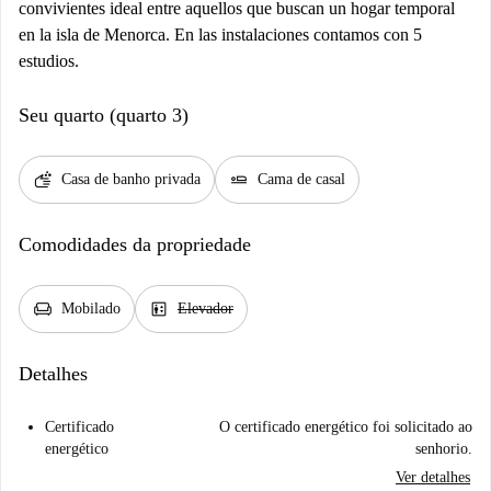
convivientes ideal entre aquellos que buscan un hogar temporal
en la isla de Menorca. En las instalaciones contamos con 5
estudios.
Seu quarto (quarto 3)
soap
airline_seat_flat
Casa de banho privada
Cama de casal
Comodidades da propriedade
chair
elevator
Mobilado
Elevador
Detalhes
Certificado
O certificado energético foi solicitado ao
energético
senhorio.
Ver detalhes