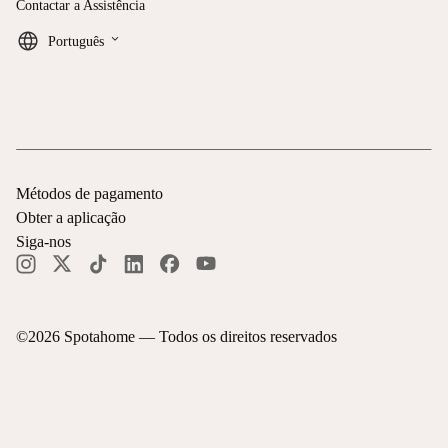
Contactar a Assistência
keyboard_arrow_down
Português
Métodos de pagamento
Obter a aplicação
Siga-nos
©
2026
Spotahome —
Todos os direitos reservados