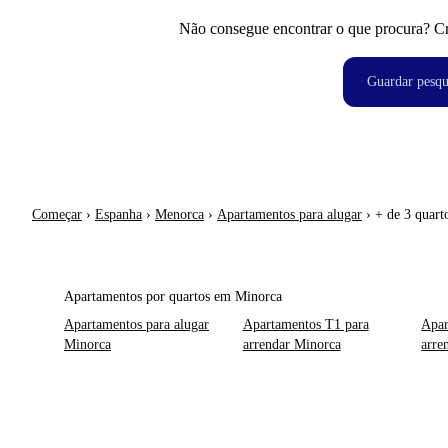
Não consegue encontrar o que procura? Crie
Guardar pesqu
Começar
›
Espanha
›
Menorca
›
Apartamentos para alugar
›
+ de 3 quart
Apartamentos por quartos em Minorca
Apartamentos para alugar
Apartamentos T1 para
Apar
Minorca
arrendar Minorca
arre