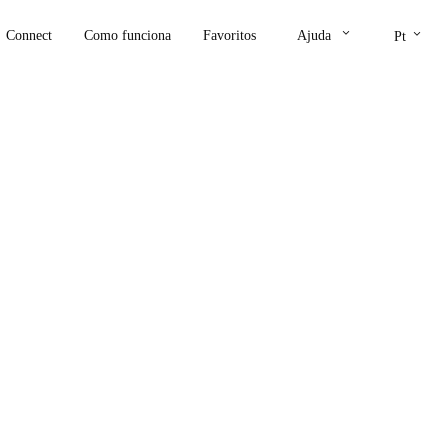
keyboard_arrow_down
keyboard_arrow_down
Connect
Como funciona
Favoritos
Ajuda
Pt