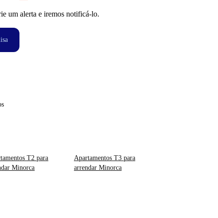
 um alerta e iremos notificá-lo.
isa
os
tamentos T2 para
Apartamentos T3 para
ndar Minorca
arrendar Minorca