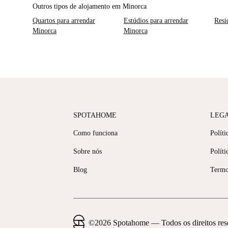
Outros tipos de alojamento em Minorca
Quartos para arrendar
Estúdios para arrendar
Resi
Minorca
Minorca
SPOTAHOME
LEG
Como funciona
Políti
Sobre nós
Políti
Blog
Termo
©
2026
Spotahome —
Todos os direitos re