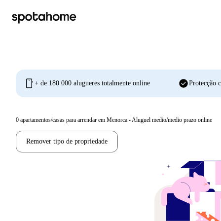
mobile
check_circle
+ de 180 000 alugueres totalmente online
Protecção c
0
apartamentos/casas para arrendar em Menorca - Aluguel medio/medio prazo online
Remover tipo de propriedade