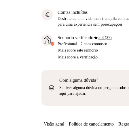
Contas incluídas
euro
Desfrute de uma vida mais tranquila com as 
para uma experiência sem preocupações
star
Senhorio verificado
3.8 (27)
Profissional
·
2 anos
connosco
Mais sobre este senhorio
Mais sobre a verificação
Com alguma dúvida?
sentiment_very_satisfied
Se tiver alguma dúvida ou pergunta sobre 
aqui para ajudar.
Visão geral
Política de cancelamento
Regra