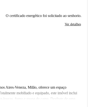
O certificado energético foi solicitado ao senhorio.
Ver detalhes
nos Aires-Veneza, Milão, oferece um espaço
 Totalmente mobiliado e equipado, este imóvel inclui
a-louças, forno e roupa de cama. Desfrute de uma
riódica disponível por uma taxa adicional. Verificado