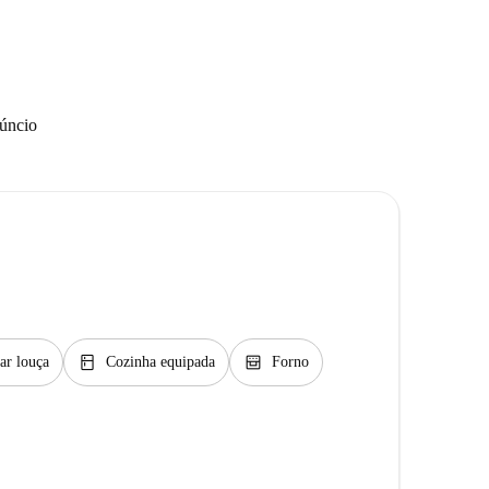
núncio
kitchen
oven_gen
ar louça
Cozinha equipada
Forno