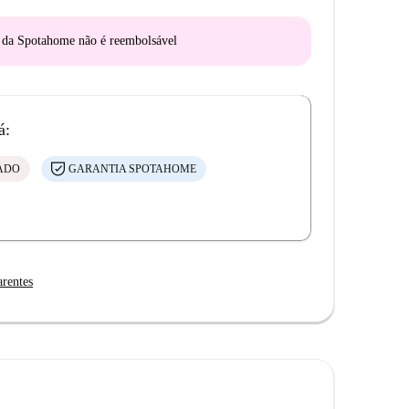
o da Spotahome
não é reembolsável
á:
CADO
GARANTIA SPOTAHOME
arentes