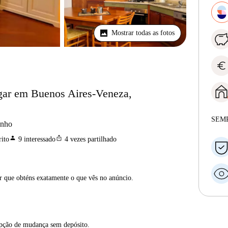
Mostrar todas as fotos
euro
ugar em Buenos Aires-Veneza,
SEM
anho
person
ios_share
ito
9
interessado
4
vezes partilhado
ar que obténs exatamente o que vês no anúncio.
opção de mudança sem depósito.