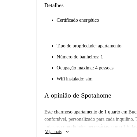
Detalhes
Certificado energético
Tipo de propriedade: apartamento
Número de banheiros: 1
Ocupação máxima: 4 pessoas
Wifi instalado: sim
A opinião de Spotahome
Este charmoso apartamento de 1 quarto em Bue
confortável, personalizado para cada inquilino.
todas as comodidades necessárias, como TV, lav
keyboard_arrow_down
Veja mais
vida tranquila com contas incluídas e limpeza pe