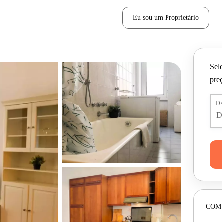
Eu sou um Proprietário
Sele
pre
D
COM