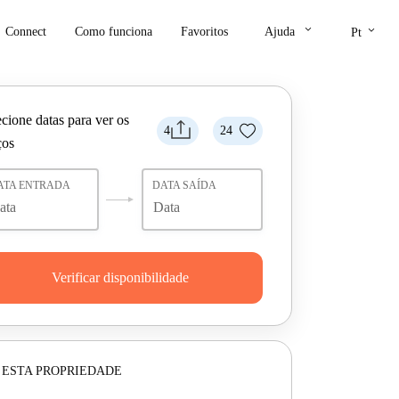
keyboard_arrow_down
keyboard_arrow_down
Connect
Como funciona
Favoritos
Ajuda
Pt
cione datas para ver os
4
24
ços
ATA ENTRADA
DATA SAÍDA
Verificar disponibilidade
 ESTA PROPRIEDADE