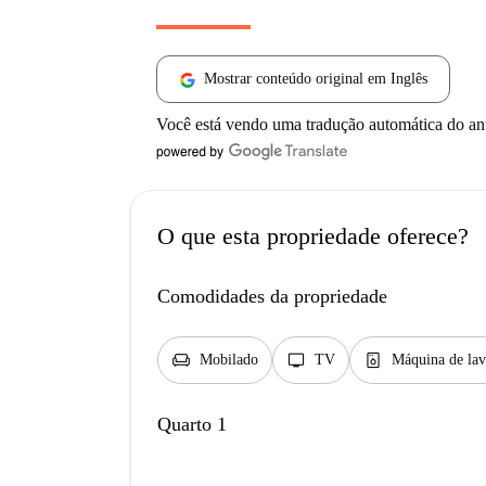
Mostrar conteúdo original em Inglês
Você está vendo uma tradução automática do a
O que esta propriedade oferece?
Comodidades da propriedade
chair
tv
dishwasher_gen
Mobilado
TV
Máquina de lav
Quarto 1