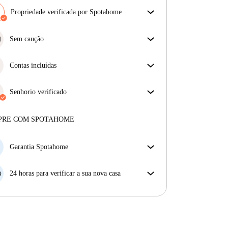
Propriedade verificada por Spotahome
A nossa equipa revisou a casa para assegurar que
obténs exatamente o que vês no anúncio.
Sem caução
Mais sobre a verificação
Simplifique o seu orçamento com a nossa opção de
mudança sem depósito.
Contas incluídas
Desfrute de uma vida mais tranquila com as contas
incluídas. A renda e as contas estão todas incluídas
Senhorio verificado
para uma experiência sem preocupações
Profissional
·
2 anos
connosco
Mais sobre este senhorio
PRE COM SPOTAHOME
Mais sobre a verificação
Garantia Spotahome
Se o proprietário cancelar a sua reserva com pouca
antecedência, nós iremos A) pagar um hotel e ajudá-
24 horas para verificar a sua nova casa
lo a encontrar novo alojamento, ou B) reembolsar o
Se a propriedade não corresponder ao prometido no
seu dinheiro na totalidade.
nosso anúncio, tem 24 horas depois de se mudar para
pedir para ser realojado.