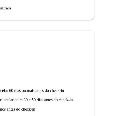
garante qualidade e confiança.
isitá-la
eza, você encontrará uma variedade de restaurantes
ia Il Veliero na Viale Romagna e o Street Dumplings.
 culturais, com o Politecnico Milano 1863 e o Istituto
perimente a conveniência e o estilo de vida vibrante
celar 60 dias ou mais antes do check-in
cancelar entre 30 e 59 dias antes do check-in
nos antes do check-in