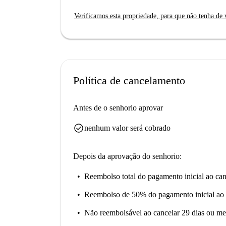
pessoalmente pela Spotahome, este apartamento 
Verificamos esta propriedade, para que não tenha de v
Situado no vibrante bairro de Buenos Aires-Ven
nas proximidades, incluindo o Ristorante Pizzer
A área é um polo de delícias culinárias e marcos
di Ricerche Chimiche a uma curta caminhada. Ex
de Milão a partir desta excelente localização.
Política de cancelamento
Antes de o senhorio aprovar
check_circle
nenhum valor será cobrado
Depois da aprovação do senhorio:
Reembolso total do pagamento inicial
ao can
Reembolso de 50% do pagamento inicial
ao 
Não reembolsável
ao cancelar 29 dias ou me