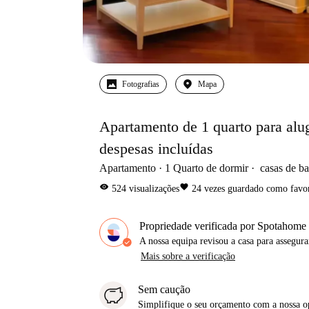
Fotografias
Mapa
Apartamento de 1 quarto para al
despesas incluídas
Apartamento
1
Quarto de dormir
casas de b
visibility
favorite
524
visualizações
24
vezes guardado como favor
Propriedade verificada por Spotahome
A nossa equipa revisou a casa para assegur
Mais sobre a verificação
Sem caução
Simplifique o seu orçamento com a nossa 