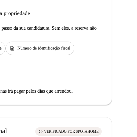
a propriedade
passo da sua candidatura. Sem eles, a reserva não
description
e
Número de identificação fiscal
as irá pagar pelos dias que arrendou.
nal
check_circle
VERIFICADO POR SPOTAHOME