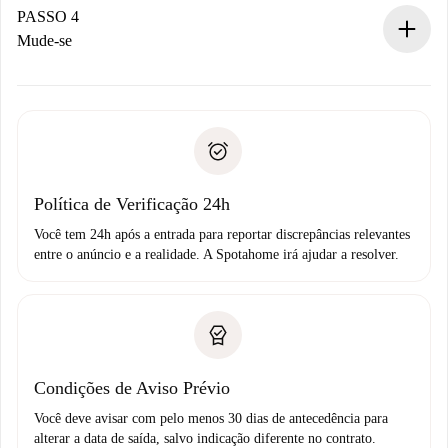
proprietário.
PASSO 4
Se recusada: não cobraremos nada e ofereceremos
Mude-se
alternativas.
Combine os detalhes da chegada com o proprietário,
Documentos necessários para “
Spotahome plus
”.
entrega das chaves, etc.
Documento de identidade ou Passaporte
A Spotahome só transferirá o primeiro pagamento se você
Comprovante de solvência
não comunicar nenhum problema.
Débito direto bancário
Política de Verificação 24h
Você tem 24h após a entrada para reportar discrepâncias relevantes
entre o anúncio e a realidade. A Spotahome irá ajudar a resolver.
Condições de Aviso Prévio
Você deve avisar com pelo menos 30 dias de antecedência para
alterar a data de saída, salvo indicação diferente no contrato.