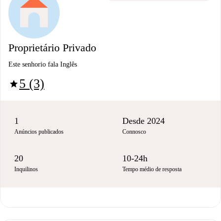
Proprietário Privado
Este senhorio fala Inglês
5 (3)
star
1
Desde 2024
Anúncios publicados
Connosco
20
10-24h
Inquilinos
Tempo médio de resposta