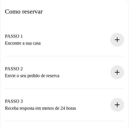
Como reservar
PASSO 1
Encontre a sua casa
Processo de reserva 100% online.
Casas e Proprietários verificados.
Você tem todas as informações necessárias
PASSO 2
antecipadamente.
Envie o seu pedido de reserva
Envie detalhes básicos do seu perfil e método de
pagamento.
Não cobramos nada até que o proprietário confirme.
PASSO 3
Receba resposta em menos de 24 horas
O proprietário tem até 24 horas para confirmar.
Se aceita, faremos a cobrança e conectaremos você ao