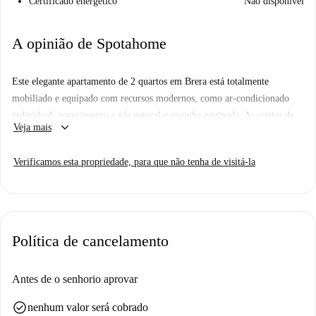
Certificado energético
Não disponível
A opinião de Spotahome
Este elegante apartamento de 2 quartos em Brera está totalmente
mobiliado e equipado com recursos modernos, como ar-condicionado
individual, aquecimento a gás natural e cozinha equipada. As contas de
keyboard_arrow_down
Veja mais
luz, água, gás e Wi-Fi estão incluídas. Fumar e animais de estimação são
permitidos, o que aumenta a conveniência. A propriedade foi verificada
Verificamos esta propriedade, para que não tenha de visitá-la
pela Spotahome.
Localizado em Brera, Milão, o apartamento fica perto de pontos
turísticos icônicos como a Igreja de Leonardo da Vinci, a Via Solferino e
a Conca Dellincoronata. Os moradores também podem desfrutar da
Política de cancelamento
proximidade da Ponte delle Gabelle e da Igreja de Santa Maria
Incoronata, proporcionando ricas experiências culturais.
Antes de o senhorio aprovar
check_circle
nenhum valor será cobrado