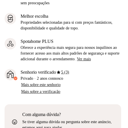
sem preocupações
Melhor escolha
Propriedades selecionadas para si com preços fantásticos,
disponibilidade e qualidade de topo.
Spotahome PLUS
Oferece a experiência mais segura para nossos inquilinos ao
fornecer acesso aos mais altos padrões de segurança e suporte
adicional durante o arrendamento.
Ver mais
star
Senhorio verificado
5 (3)
Privado
·
2 anos
connosco
Mais sobre este senhorio
Mais sobre a verificação
Com alguma dúvida?
sentiment_very_satisfied
Se tiver alguma dúvida ou pergunta sobre este anúncio,
estamos aqui para ajudar.