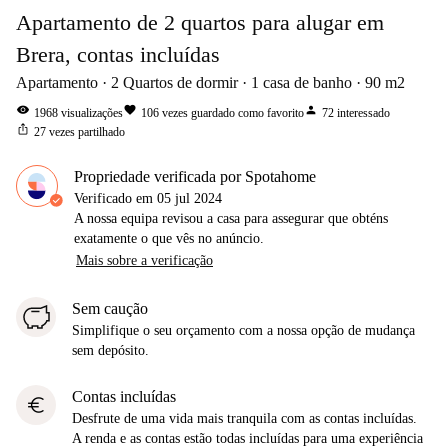
Apartamento de 2 quartos para alugar em
Brera, contas incluídas
Apartamento
2
Quartos de dormir
1
casa de banho
90
m2
visibility
favorite
person
1968
visualizações
106
vezes guardado como favorito
72
interessado
ios_share
27
vezes partilhado
Propriedade verificada por Spotahome
Verificado em
05 jul 2024
A nossa equipa revisou a casa para assegurar que obténs
exatamente o que vês no anúncio.
Mais sobre a verificação
Sem caução
Simplifique o seu orçamento com a nossa opção de mudança
sem depósito.
Contas incluídas
euro
Desfrute de uma vida mais tranquila com as contas incluídas.
A renda e as contas estão todas incluídas para uma experiência