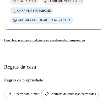
savings
check_circle
SEM CAUÇÃO
SENHORIO VERIFICADO
GARANTIA SPOTAHOME
24H PARA VERIFICAR SUA NOVA CASA
Descubra as nossas condições de cancelamento transparentes
Regras da casa
Regras da propriedade
smoking_rooms
pet_supplies
É permitido fumar
Animais de estimação permitidos