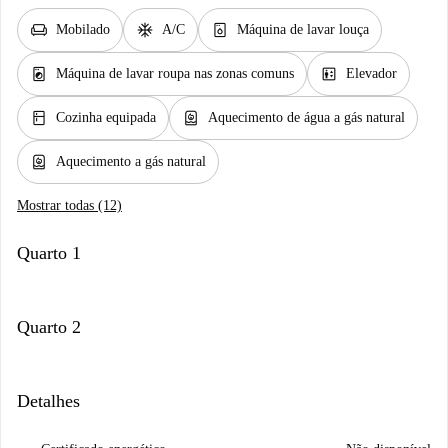
chair
ac_unit
dishwasher_gen
Mobilado
A/C
Máquina de lavar louça
local_laundry_service
elevator
Máquina de lavar roupa nas zonas comuns
Elevador
kitchen
water_heater
Cozinha equipada
Aquecimento de água a gás natural
water_heater
Aquecimento a gás natural
Mostrar todas (12)
Quarto 1
Quarto 2
Detalhes