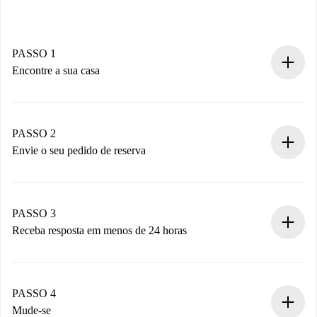
PASSO 1
Encontre a sua casa
Processo de reserva 100% online.
Casas e Proprietários verificados.
Você tem todas as informações necessárias
PASSO 2
antecipadamente.
Envie o seu pedido de reserva
Envie detalhes básicos do seu perfil e método de
pagamento.
Não cobramos nada até que o proprietário confirme.
PASSO 3
Receba resposta em menos de 24 horas
O proprietário tem até 24 horas para confirmar.
Se aceita, faremos a cobrança e conectaremos você ao
proprietário.
PASSO 4
Se recusada: não cobraremos nada e ofereceremos
Mude-se