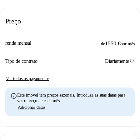
Preço
renda mensal
1550 €
de
por mês
info
Tipo de contrato
Diariamente
Ver todos os pagamentos
info
Este imóvel tem preços sazonais. Introduza as suas datas para
ver o preço de cada mês.
Adicionar datas