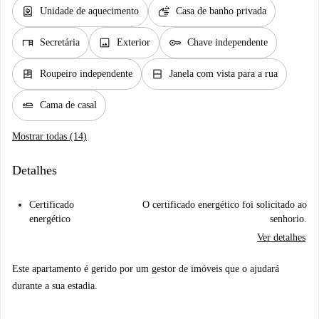
water_heater
soap
Unidade de aquecimento
Casa de banho privada
desk
image
key
Secretária
Exterior
Chave independente
dresser
window_closed
Roupeiro independente
Janela com vista para a rua
airline_seat_flat
Cama de casal
Mostrar todas (14)
Detalhes
Certificado
O certificado energético foi solicitado ao
energético
senhorio.
Ver detalhes
Este apartamento é gerido por um gestor de imóveis que o ajudará
durante a sua estadia.