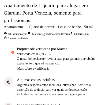
Apartamento de 1 quarto para alugar em
Giardini Porta Venezia, somente para
profissionais.
Apartamento
1
Quarto de dormir
1
casa de banho
50
m2
visibility
favorite
person
482
visualizações
125
vezes guardado como favorito
6
interessado
ios_share
2
vezes partilhado
propriedade verificada por Matteo
Verificado em
03 jul 2017
O nosso homechecker reviu a casa para garantir que obtém
exatamente o que vê no anúncio.
Mais sobre a verificação
Algumas contas incluídas
euro
Algumas despesas estão incluídas, outras não. Verifica a
descrição do anúncio para ver quais as despesas estão
incluídas na tua renda e quais terás de pagar à parte.