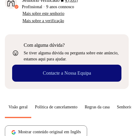
star
Senhorio verificado
4 (991)
Profissional
·
9 anos
connosco
Mais sobre este senhorio
Mais sobre a verificação
Com alguma dúvida?
sentiment_very_satisfied
Se tiver alguma dúvida ou pergunta sobre este anúncio,
estamos aqui para ajudar.
Contacte a Nossa Equipa
Visão geral
Política de cancelamento
Regras da casa
Senhorio
Mostrar conteúdo original em Inglês