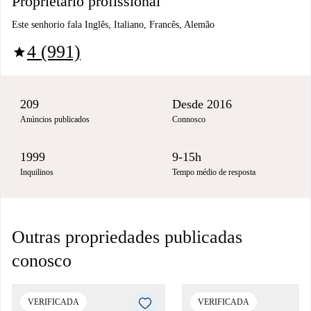
Proprietário profissional
Este senhorio fala Inglês, Italiano, Francês, Alemão
4 (991)
star
209
Desde 2016
Anúncios publicados
Connosco
1999
9-15h
Inquilinos
Tempo médio de resposta
Outras propriedades publicadas
conosco
VERIFICADA
VERIFICADA