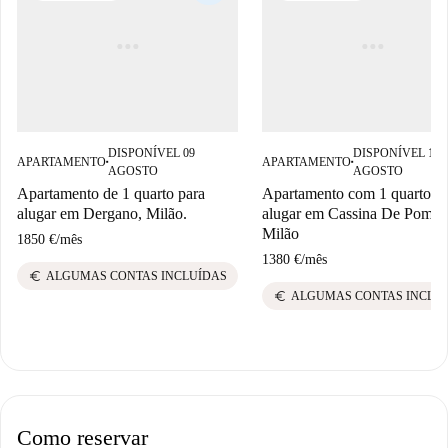
DISPONÍVEL 09
DISPONÍVEL 12
APARTAMENTO
APARTAMENTO
■
■
AGOSTO
AGOSTO
Apartamento de 1 quarto para
Apartamento com 1 quarto p
alugar em Dergano, Milão.
alugar em Cassina De Pomm
Milão
1850 €
/
mês
1380 €
/
mês
euro
ALGUMAS CONTAS INCLUÍDAS
euro
ALGUMAS CONTAS INCLU
Como reservar