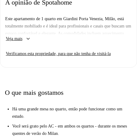
A opinião de Spotahome
Este apartamento de 1 quarto em Giardini Porta Venezia, Milão, está
totalmente mobiliado e é ideal para profissionais e casais que buscam um
espaço confortável e elegante. As comodidades incluem aquecimento
keyboard_arrow_down
Veja mais
central e ar condicionado, cozinha equipada, máquina de lavar roupa
privativa e acesso Wi-Fi. Não é permitido fumar nem animais de
Verificamos esta propriedade, para que não tenha de visitá-la
estimação. Este imóvel foi pessoalmente verificado pela Spotahome.
Localizado em uma área privilegiada de Milão, o apartamento fica
próximo a diversas atrações. Você encontrará a Quercia di Montale, o
Palazzo Luraschi e o Palazzo e Torre Rasini a uma curta caminhada.
Explore os marcos históricos e desfrute da vibrante atmosfera de
O que mais gostamos
Giardini Porta Venezia.
Há uma grande mesa no quarto, então pode funcionar como um
estudo.
Você será grato pelo AC - em ambos os quartos - durante os meses
quentes de verão do Milan.