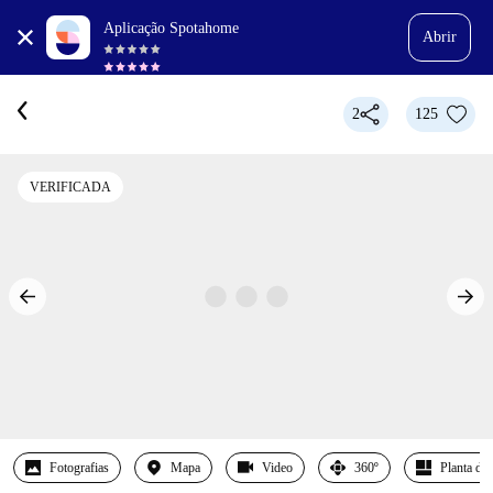
Aplicação Spotahome
Abrir
2
125
VERIFICADA
Fotografias
Mapa
Video
360º
Planta det