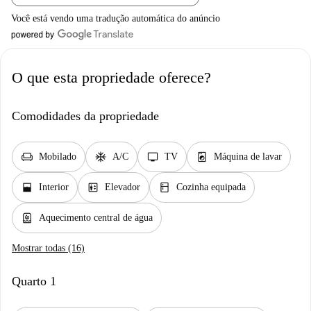
Você está vendo uma tradução automática do anúncio
O que esta propriedade oferece?
Comodidades da propriedade
chair
ac_unit
tv
local_laundry_service
Mobilado
A/C
TV
Máquina de lavar
window_open
elevator
kitchen
Interior
Elevador
Cozinha equipada
water_heater
Aquecimento central de água
Mostrar todas (16)
Quarto 1