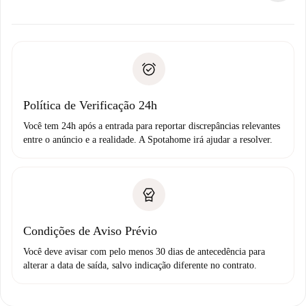
alternativas.
Combine os detalhes da chegada com o proprietário,
Documentos necessários para “
Spotahome plus
”.
entrega das chaves, etc.
Documento de identidade ou Passaporte
A Spotahome só transferirá o primeiro pagamento se você
Comprovante de solvência
não comunicar nenhum problema.
Débito direto bancário
Política de Verificação 24h
Você tem 24h após a entrada para reportar discrepâncias relevantes
entre o anúncio e a realidade. A Spotahome irá ajudar a resolver.
Condições de Aviso Prévio
Você deve avisar com pelo menos 30 dias de antecedência para
alterar a data de saída, salvo indicação diferente no contrato.