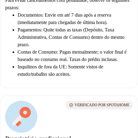
Para evitar cancelamentos com penalidade, observe os seguintes
prazos:
Documentos: Envie em até 7 dias após a reserva
(imediatamente para chegadas de última hora).
Pagamentos: Quite todas as taxas (Depósito, Taxa
Administrativa, Contas de Consumo) dentro do mesmo
prazo.
Contas de Consumo: Pagas mensalmente; o valor final é
baseado no consumo real. Taxas do prédio inclusas.
Inquilinos de fora da UE: Somente vistos de
estudo/trabalho são aceitos.
check_circle
VERIFICADO POR SPOTAHOME