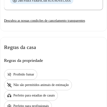
24H PARA VERIFICAR SUA NOVA CASA
Descubra as nossas condições de cancelamento transparentes
Regras da casa
Regras da propriedade
smoke_free
Proibido fumar
pet_supplies
Não são permitidos animais de estimação
partner_heart
Perfeito para estadias de casais
business_center
Perfeito para profissionais