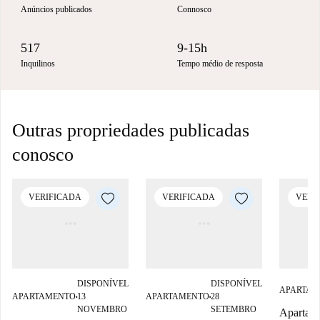
Anúncios publicados
Connosco
517
9-15h
Inquilinos
Tempo médio de resposta
Outras propriedades publicadas
conosco
VERIFICADA
VERIFICADA
VERI
DISPONÍVEL
DISPONÍVEL
APARTAM
APARTAMENTO
13
APARTAMENTO
28
■
■
NOVEMBRO
SETEMBRO
Apartame