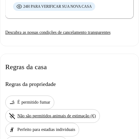
24H PARA VERIFICAR SUA NOVA CASA
Descubra as nossas condições de cancelamento transparentes
Regras da casa
Regras da propriedade
smoking_rooms
É permitido fumar
pet_supplies
Não são permitidos animais de estimação (€)
hail
Perfeito para estadias individuais