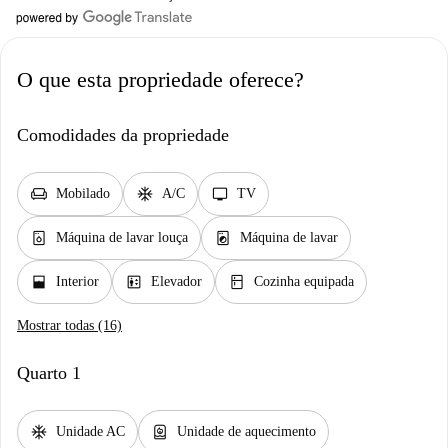
O que esta propriedade oferece?
Comodidades da propriedade
chair
ac_unit
tv
Mobilado
A/C
TV
dishwasher_gen
local_laundry_service
Máquina de lavar louça
Máquina de lavar
window_open
elevator
kitchen
Interior
Elevador
Cozinha equipada
Mostrar todas (16)
Quarto 1
ac_unit
water_heater
Unidade AC
Unidade de aquecimento