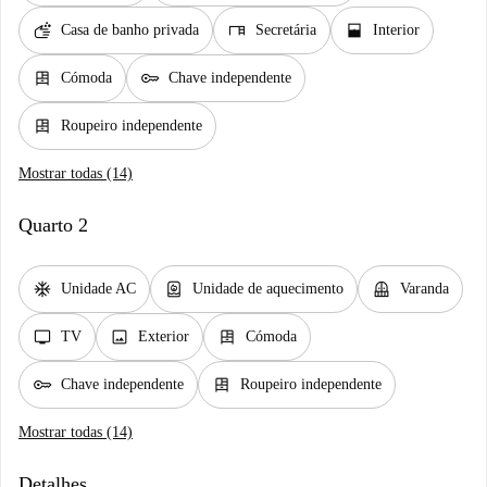
soap
desk
window_open
Casa de banho privada
Secretária
Interior
dresser
key
Cómoda
Chave independente
dresser
Roupeiro independente
Mostrar todas (14)
Quarto 2
ac_unit
water_heater
balcony
Unidade AC
Unidade de aquecimento
Varanda
tv
image
dresser
TV
Exterior
Cómoda
key
dresser
Chave independente
Roupeiro independente
Mostrar todas (14)
Detalhes