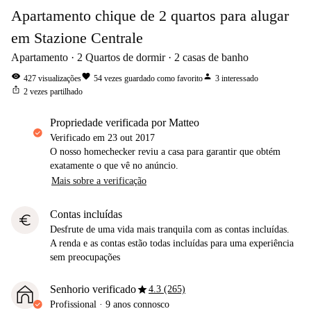
Apartamento chique de 2 quartos para alugar
em Stazione Centrale
Apartamento
2
Quartos de dormir
2
casas de banho
visibility
favorite
person
427
visualizações
54
vezes guardado como favorito
3
interessado
ios_share
2
vezes partilhado
propriedade verificada por Matteo
Verificado em
23 out 2017
O nosso homechecker reviu a casa para garantir que obtém
exatamente o que vê no anúncio.
Mais sobre a verificação
Contas incluídas
euro
Desfrute de uma vida mais tranquila com as contas incluídas.
A renda e as contas estão todas incluídas para uma experiência
sem preocupações
star
Senhorio verificado
4.3 (265)
Profissional
·
9 anos
connosco