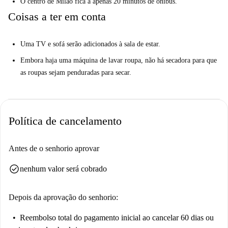
O centro de Milão fica a apenas 20 minutos de ônibus.
Coisas a ter em conta
Uma TV e sofá serão adicionados à sala de estar.
Embora haja uma máquina de lavar roupa, não há secadora para que
as roupas sejam penduradas para secar.
Política de cancelamento
Antes de o senhorio aprovar
check_circle
nenhum valor será cobrado
Depois da aprovação do senhorio:
Reembolso total do pagamento inicial
ao cancelar 60 dias ou