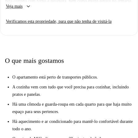
bela cozinha com forno e geladeira, bem como muito espaço no armário.
keyboard_arrow_down
Veja mais
Da cozinha, uma varanda interna também pode ser acessada, com vista
para um pátio bastante. A casa de banho partilhada tem um espaço de
Verificamos esta propriedade, para que não tenha de visitá-la
prateleiras e um chuveiro grande, enquanto um quarto tem uma cama de
casal e o outro uma cama individual.
Os belos jardins públicos Indro Montanelli estão a uma curta distância,
assim como a Piazza Duca d'Aosta, portanto, há muito para explorar nas
proximidades. Há também várias lojas a uma curta caminhada, bem
O que mais gostamos
como ótimos restaurantes e bares.
O apartamento está perto de transportes públicos.
A cozinha vem com tudo que você precisa para cozinhar, incluindo
pratos e panelas.
Há uma cômoda e guarda-roupa em cada quarto para que haja muito
espaço para seus pertences.
Há aquecimento e ar condicionado para mantê-lo confortável durante
todo o ano.