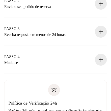
Você tem todas as informações necessárias
PASSO 2
antecipadamente.
Envie o seu pedido de reserva
Envie detalhes básicos do seu perfil e método de
pagamento.
Não cobramos nada até que o proprietário confirme.
PASSO 3
Receba resposta em menos de 24 horas
O proprietário tem até 24 horas para confirmar.
Se aceita, faremos a cobrança e conectaremos você ao
proprietário.
PASSO 4
Se recusada: não cobraremos nada e ofereceremos
Mude-se
alternativas.
Combine os detalhes da chegada com o proprietário,
Documentos necessários para “
Spotahome plus
”.
entrega das chaves, etc.
Documento de identidade ou Passaporte
A Spotahome só transferirá o primeiro pagamento se você
Comprovante de solvência
não comunicar nenhum problema.
Débito direto bancário
Política de Verificação 24h
Você tem 24h após a entrada para reportar discrepâncias relevantes