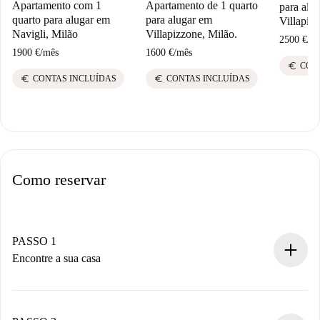
Apartamento com 1
Apartamento de 1 quarto
para alu
quarto para alugar em
para alugar em
Villapiz
Navigli, Milão
Villapizzone, Milão.
2500 €
/
m
1900 €
/
mês
1600 €
/
mês
euro
CON
euro
euro
CONTAS INCLUÍDAS
CONTAS INCLUÍDAS
Como reservar
PASSO 1
Encontre a sua casa
Processo de reserva 100% online.
Casas e Proprietários verificados.