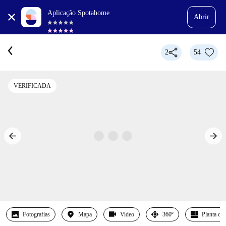
Aplicação Spotahome
Abrir
2
54
VERIFICADA
Fotografias
Mapa
Video
360º
Planta det