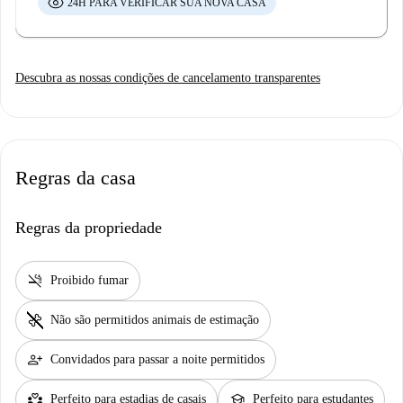
24H PARA VERIFICAR SUA NOVA CASA
Descubra as nossas condições de cancelamento transparentes
Regras da casa
Regras da propriedade
smoke_free
Proibido fumar
pet_supplies
Não são permitidos animais de estimação
person_add
Convidados para passar a noite permitidos
partner_heart
school
Perfeito para estadias de casais
Perfeito para estudantes