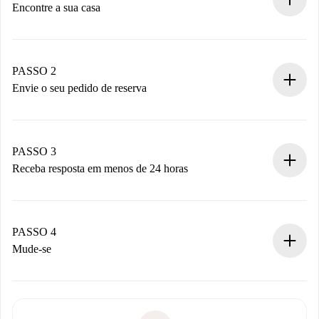
Encontre a sua casa
Processo de reserva 100% online.
Casas e Proprietários verificados.
Você tem todas as informações necessárias
PASSO 2
antecipadamente.
Envie o seu pedido de reserva
Envie detalhes básicos do seu perfil e método de
pagamento.
Não cobramos nada até que o proprietário confirme.
PASSO 3
Receba resposta em menos de 24 horas
O proprietário tem até 24 horas para confirmar.
Se aceita, faremos a cobrança e conectaremos você ao
proprietário.
PASSO 4
Se recusada: não cobraremos nada e ofereceremos
Mude-se
alternativas.
Combine os detalhes da chegada com o proprietário,
Documentos necessários para “
Spotahome plus
”.
entrega das chaves, etc.
Documento de identidade ou Passaporte
A Spotahome só transferirá o primeiro pagamento se você
Comprovante de solvência