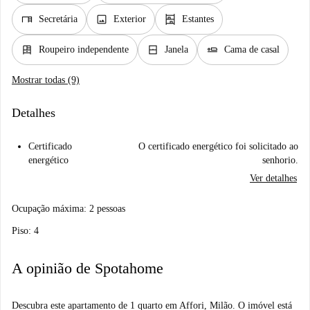
desk
image
shelves
Secretária
Exterior
Estantes
dresser
window_closed
airline_seat_flat
Roupeiro independente
Janela
Cama de casal
Mostrar todas (9)
Detalhes
Certificado
O certificado energético foi solicitado ao
energético
senhorio.
Ver detalhes
Ocupação máxima: 2 pessoas
Piso: 4
A opinião de Spotahome
Descubra este apartamento de 1 quarto em Affori, Milão. O imóvel está