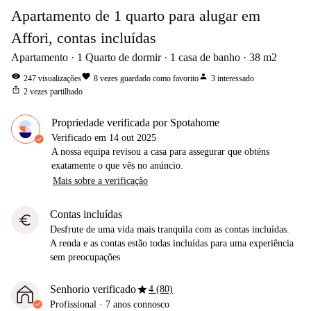
Apartamento de 1 quarto para alugar em
Affori, contas incluídas
Apartamento
1
Quarto de dormir
1
casa de banho
38
m2
visibility
favorite
person
247
visualizações
8
vezes guardado como favorito
3
interessado
ios_share
2
vezes partilhado
Propriedade verificada por Spotahome
Verificado em
14 out 2025
A nossa equipa revisou a casa para assegurar que obténs
exatamente o que vês no anúncio.
Mais sobre a verificação
Contas incluídas
euro
Desfrute de uma vida mais tranquila com as contas incluídas.
A renda e as contas estão todas incluídas para uma experiência
sem preocupações
star
Senhorio verificado
4 (80)
Profissional
·
7 anos
connosco