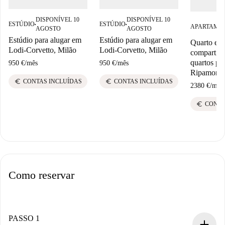
DISPONÍVEL 10
DISPONÍVEL 10
ESTÚDIO
ESTÚDIO
■
■
APARTAME
AGOSTO
AGOSTO
Estúdio para alugar em
Estúdio para alugar em
Quarto em
Lodi-Corvetto, Milão
Lodi-Corvetto, Milão
compartilh
quartos pa
950 €
/
mês
950 €
/
mês
Ripamonti
euro
euro
CONTAS INCLUÍDAS
CONTAS INCLUÍDAS
2380 €
/
mês
euro
CONTA
Como reservar
PASSO 1