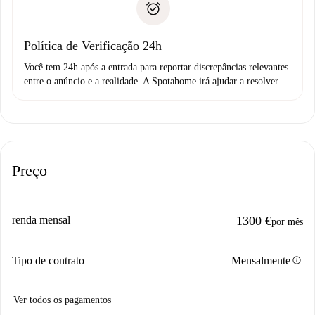
não comunicar nenhum problema.
Débito direto bancário
Política de Verificação 24h
Você tem 24h após a entrada para reportar discrepâncias relevantes
entre o anúncio e a realidade. A Spotahome irá ajudar a resolver.
Preço
renda mensal
1300 €
por mês
info
Tipo de contrato
Mensalmente
Ver todos os pagamentos