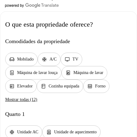
O que esta propriedade oferece?
Comodidades da propriedade
chair
ac_unit
tv
Mobilado
A/C
TV
dishwasher_gen
local_laundry_service
Máquina de lavar louça
Máquina de lavar
elevator
kitchen
oven_gen
Elevador
Cozinha equipada
Forno
Mostrar todas (12)
Quarto 1
ac_unit
water_heater
Unidade AC
Unidade de aquecimento