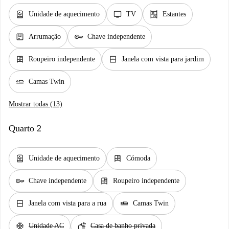
water_heater
tv
shelves
Unidade de aquecimento
TV
Estantes
package
key
Arrumação
Chave independente
dresser
window_closed
Roupeiro independente
Janela com vista para jardim
airline_seat_flat
Camas Twin
Mostrar todas (13)
Quarto 2
water_heater
dresser
Unidade de aquecimento
Cómoda
key
dresser
Chave independente
Roupeiro independente
window_closed
airline_seat_flat
Janela com vista para a rua
Camas Twin
ac_unit
soap
Unidade AC
Casa de banho privada