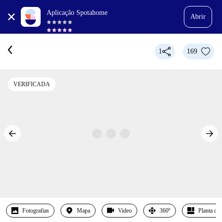
Aplicação Spotahome
Abrir
1
169
VERIFICADA
Fotografias
Mapa
Video
360º
Planta det