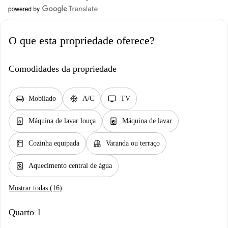
O que esta propriedade oferece?
Comodidades da propriedade
chair
ac_unit
tv
Mobilado
A/C
TV
dishwasher_gen
local_laundry_service
Máquina de lavar louça
Máquina de lavar
kitchen
balcony
Cozinha equipada
Varanda ou terraço
water_heater
Aquecimento central de água
Mostrar todas (16)
Quarto 1