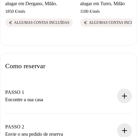
alugar em Dergano, Milão.
alugar em Turro, Milão
1850 €
/
mês
1100 €
/
mês
euro
euro
ALGUMAS CONTAS INCLUÍDAS
ALGUMAS CONTAS INCLU
Como reservar
PASSO 1
Encontre a sua casa
Processo de reserva 100% online.
Casas e Proprietários verificados.
Você tem todas as informações necessárias
PASSO 2
antecipadamente.
Envie o seu pedido de reserva