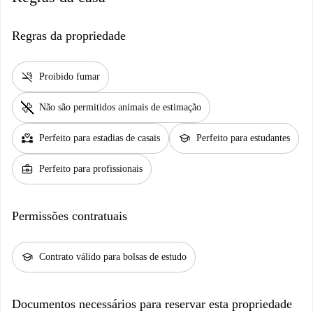
Regras da propriedade
smoke_free
Proibido fumar
pet_supplies
Não são permitidos animais de estimação
partner_heart
school
Perfeito para estadias de casais
Perfeito para estudantes
business_center
Perfeito para profissionais
Permissões contratuais
school
Contrato válido para bolsas de estudo
Documentos necessários para reservar esta propriedade