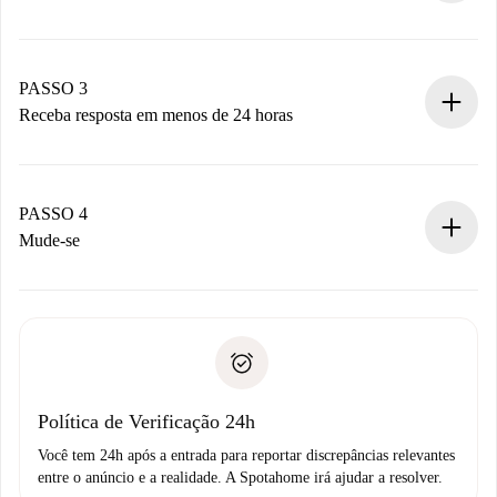
Envie detalhes básicos do seu perfil e método de
pagamento.
Não cobramos nada até que o proprietário confirme.
PASSO 3
Receba resposta em menos de 24 horas
O proprietário tem até 24 horas para confirmar.
Se aceita, faremos a cobrança e conectaremos você ao
proprietário.
PASSO 4
Se recusada: não cobraremos nada e ofereceremos
Mude-se
alternativas.
Combine os detalhes da chegada com o proprietário,
Documentos necessários para “
Spotahome plus
”.
entrega das chaves, etc.
Documento de identidade ou Passaporte
A Spotahome só transferirá o primeiro pagamento se você
Comprovante de solvência
não comunicar nenhum problema.
Débito direto bancário
Política de Verificação 24h
Você tem 24h após a entrada para reportar discrepâncias relevantes
entre o anúncio e a realidade. A Spotahome irá ajudar a resolver.