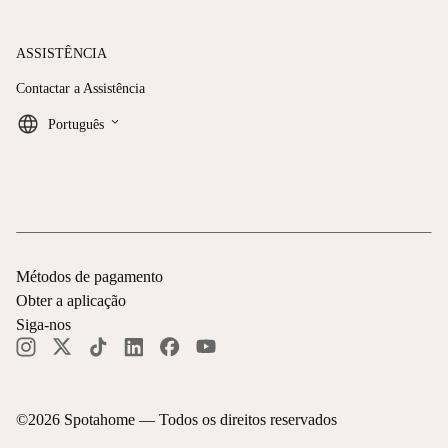
ASSISTÊNCIA
Contactar a Assistência
keyboard_arrow_down
Português
Métodos de pagamento
Obter a aplicação
Siga-nos
©
2026
Spotahome —
Todos os direitos reservados