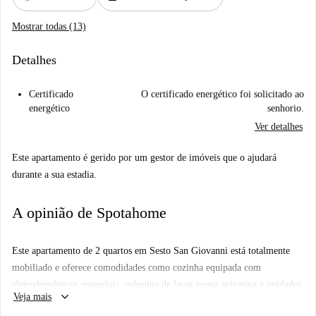
Mostrar todas (13)
Detalhes
Certificado
O certificado energético foi solicitado ao
energético
senhorio.
Ver detalhes
Este apartamento é gerido por um gestor de imóveis que o ajudará
durante a sua estadia.
A opinião de Spotahome
Este apartamento de 2 quartos em Sesto San Giovanni está totalmente
mobiliado e oferece comodidades como cozinha equipada com
eletrodomésticos essenciais, máquina de lavar roupa privativa e unidades
keyboard_arrow_down
Veja mais
individuais de ar condicionado. A Spotahome verificou pessoalmente este