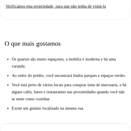
imóvel, garantindo sua qualidade e veracidade.
Verificamos esta propriedade, para que não tenha de visitá-la
Sesto San Giovanni oferece uma rica variedade de atrações turísticas
próximas a esta residência. Descubra o Monumento aos Caídos e o
Jardim da Villa Marzorati Zorn, convenientemente localizados perto do
apartamento. A Piazza della Resistenza Ravenna e o Gigante Saggio são
outros pontos turísticos notáveis na região. Explore uma combinação
O que mais gostamos
única de atrações históricas e culturais a poucos passos da sua nova casa.
Os quartos são muito espaçosos, a mobília é moderna e há uma
varanda.
Ao redor do prédio, você encontrará lindos parques e espaços verdes.
Você está perto de vários locais para comprar itens de mercearia, e há
alguns cafés, bares e restaurantes nas proximidades quando você não
se sente como cozinhar.
Existe um ginásio localizado na mesma rua.