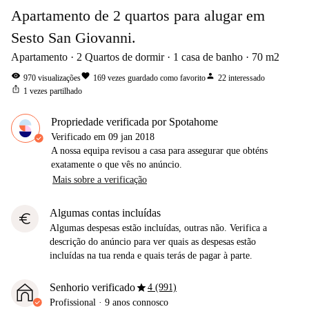
Apartamento de 2 quartos para alugar em
Sesto San Giovanni.
Apartamento
2
Quartos de dormir
1
casa de banho
70
m2
visibility
favorite
person
970
visualizações
169
vezes guardado como favorito
22
interessado
ios_share
1
vezes partilhado
Propriedade verificada por Spotahome
Verificado em
09 jan 2018
A nossa equipa revisou a casa para assegurar que obténs
exatamente o que vês no anúncio.
Mais sobre a verificação
Algumas contas incluídas
euro
Algumas despesas estão incluídas, outras não. Verifica a
descrição do anúncio para ver quais as despesas estão
incluídas na tua renda e quais terás de pagar à parte.
star
Senhorio verificado
4 (991)
Profissional
·
9 anos
connosco