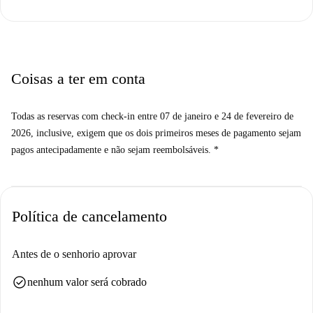
agradável.
Magenta-San Vittore oferece aos moradores proximidade com uma
variedade de atrações. Uma curta caminhada leva você a pontos turísticos
importantes como Paff e Villa Falck. Opções culturais como Naviga Le
Coisas a ter em conta
Isole Borromee e Torre Branca são facilmente acessíveis. Desfrute da
vibrante cidade de Milão com a conveniência de morar nesta residência
Todas as reservas com check-in entre 07 de janeiro e 24 de fevereiro de
com localização central.
2026, inclusive, exigem que os dois primeiros meses de pagamento sejam
pagos antecipadamente e não sejam reembolsáveis. *
Política de cancelamento
Antes de o senhorio aprovar
check_circle
nenhum valor será cobrado