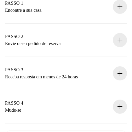
PASSO 1
Encontre a sua casa
Processo de reserva 100% online.
Casas e Proprietários verificados.
Você tem todas as informações necessárias
PASSO 2
antecipadamente.
Envie o seu pedido de reserva
Envie detalhes básicos do seu perfil e método de
pagamento.
Não cobramos nada até que o proprietário confirme.
PASSO 3
Receba resposta em menos de 24 horas
O proprietário tem até 24 horas para confirmar.
Se aceita, faremos a cobrança e conectaremos você ao
proprietário.
PASSO 4
Se recusada: não cobraremos nada e ofereceremos
Mude-se
alternativas.
Combine os detalhes da chegada com o proprietário,
Documentos necessários para “
Spotahome plus
”.
entrega das chaves, etc.
Documento de identidade ou Passaporte