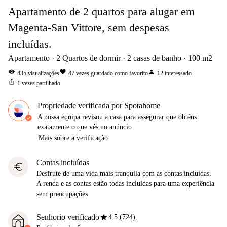
Apartamento de 2 quartos para alugar em
Magenta-San Vittore, sem despesas
incluídas.
Apartamento
2
Quartos de dormir
2
casas de banho
100
m2
visibility
favorite
person
435
visualizações
47
vezes guardado como favorito
12
interessado
ios_share
1
vezes partilhado
Propriedade verificada por Spotahome
A nossa equipa revisou a casa para assegurar que obténs
exatamente o que vês no anúncio.
Mais sobre a verificação
Contas incluídas
euro
Desfrute de uma vida mais tranquila com as contas incluídas.
A renda e as contas estão todas incluídas para uma experiência
sem preocupações
star
Senhorio verificado
4.5 (724)