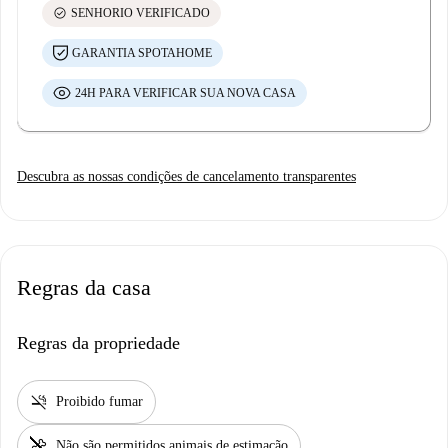
check_circle
SENHORIO VERIFICADO
GARANTIA SPOTAHOME
24H PARA VERIFICAR SUA NOVA CASA
Descubra as nossas condições de cancelamento transparentes
Regras da casa
Regras da propriedade
smoke_free
Proibido fumar
pet_supplies
Não são permitidos animais de estimação