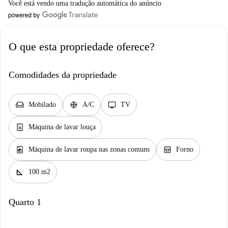
Você está vendo uma tradução automática do anúncio
O que esta propriedade oferece?
Comodidades da propriedade
chair
ac_unit
tv
Mobilado
A/C
TV
dishwasher_gen
Máquina de lavar louça
local_laundry_service
oven_gen
Máquina de lavar roupa nas zonas comuns
Forno
square_foot
100 m2
Quarto 1