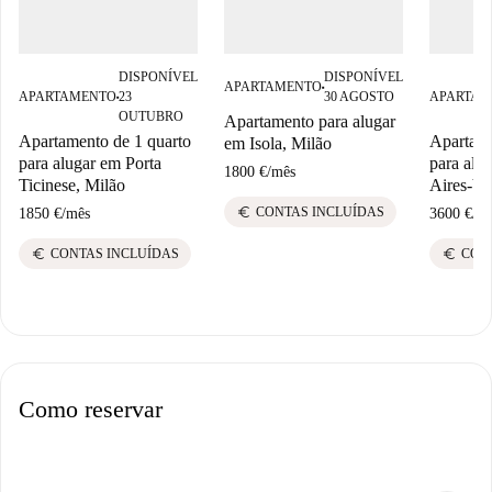
DISPONÍVEL
DISPONÍVEL
APARTAMENTO
■
APARTAMENTO
23
30 AGOSTO
APARTAM
■
OUTUBRO
Apartamento para alugar
Apartamento de 1 quarto
Apartame
em Isola, Milão
para alugar em Porta
para alu
1800 €
/
mês
Ticinese, Milão
Aires-Ve
euro
CONTAS INCLUÍDAS
1850 €
/
mês
3600 €
/
m
euro
euro
CONTAS INCLUÍDAS
CON
Como reservar