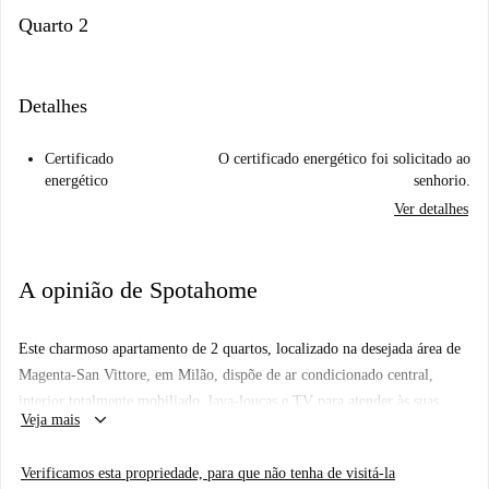
Quarto 2
Detalhes
Certificado
O certificado energético foi solicitado ao
energético
senhorio.
Ver detalhes
A opinião de Spotahome
Este charmoso apartamento de 2 quartos, localizado na desejada área de
Magenta-San Vittore, em Milão, dispõe de ar condicionado central,
interior totalmente mobiliado, lava-louças e TV para atender às suas
keyboard_arrow_down
Veja mais
necessidades. O aluguel inclui eletricidade (com limite de consumo),
água, gás (com limite de consumo) e Wi-Fi. Este imóvel foi
Verificamos esta propriedade, para que não tenha de visitá-la
inspecionado pela Spotahome, garantindo uma experiência de aluguel