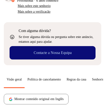
Profissional
·
6 anos
connosco
Mais sobre este senhorio
Mais sobre a verificação
Com alguma dúvida?
sentiment_very_satisfied
Se tiver alguma dúvida ou pergunta sobre este anúncio,
estamos aqui para ajudar.
Contacte a Nossa Equipa
Visão geral
Política de cancelamento
Regras da casa
Senhorio
Mostrar conteúdo original em Inglês