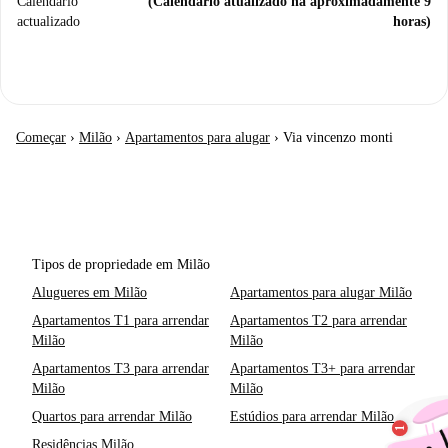
Calendário
(Calendário atualizado há aproximadamente 9
actualizado
horas)
Começar
›
Milão
›
Apartamentos para alugar
›
Via vincenzo monti
Tipos de propriedade em Milão
Alugueres em Milão
Apartamentos para alugar Milão
Apartamentos T1 para arrendar
Apartamentos T2 para arrendar
Milão
Milão
Apartamentos T3 para arrendar
Apartamentos T3+ para arrendar
Milão
Milão
Quartos para arrendar Milão
Estúdios para arrendar Milão
Residências Milão