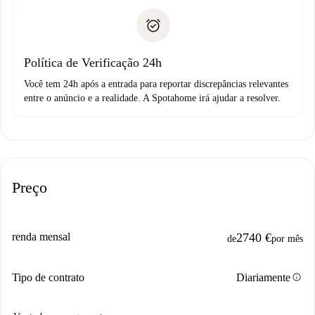
A Spotahome só transferirá o primeiro pagamento se você
Comprovante de solvência
não comunicar nenhum problema.
Débito direto bancário
Política de Verificação 24h
Você tem 24h após a entrada para reportar discrepâncias relevantes
entre o anúncio e a realidade. A Spotahome irá ajudar a resolver.
Preço
renda mensal
2740 €
de
por mês
info
Tipo de contrato
Diariamente