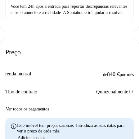
Você tem 24h após a entrada para reportar discrepâncias relevantes
entre o anúncio e a realidade. A Spotahome irá ajudar a resolver.
Preço
renda mensal
840 €
de
por mês
info
Tipo de contrato
Quinzenalmente
Ver todos os pagamentos
info
Este imóvel tem preços sazonais. Introduza as suas datas para
ver o preço de cada mês.
Adicionar datas