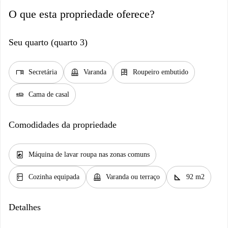
O que esta propriedade oferece?
Seu quarto (quarto 3)
desk
balcony
dresser
Secretária
Varanda
Roupeiro embutido
airline_seat_flat
Cama de casal
Comodidades da propriedade
local_laundry_service
Máquina de lavar roupa nas zonas comuns
kitchen
balcony
square_foot
Cozinha equipada
Varanda ou terraço
92 m2
Detalhes