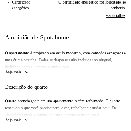
Certificado
O certificado energético foi solicitado ao
energético
senhorio.
Ver detalhes
A opinião de Spotahome
O apartamento é projetado em estilo moderno, com cômodos espaçosos e
uma ótima cozinha. Todas as despesas estão incluídas no aluguel,
incluindo contas, internet e muito mais!
keyboard_arrow_down
Veja mais
Piso: 3º Andar
Descrição do quarto
Quarto aconchegante em um apartamento recém-reformado. O quarto
tem tudo o que você precisa para viver, trabalhar e estudar aqui. De
eletrodomésticos a roupas de cama, internet e muito mais.
keyboard_arrow_down
Veja mais