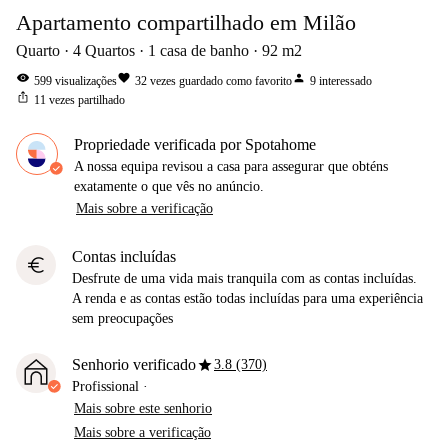
Apartamento compartilhado em Milão
Quarto
4
Quartos
1
casa de banho
92
m2
visibility
favorite
person
599
visualizações
32
vezes guardado como favorito
9
interessado
ios_share
11
vezes partilhado
Propriedade verificada por Spotahome
A nossa equipa revisou a casa para assegurar que obténs
exatamente o que vês no anúncio.
Mais sobre a verificação
Contas incluídas
euro
Desfrute de uma vida mais tranquila com as contas incluídas.
A renda e as contas estão todas incluídas para uma experiência
sem preocupações
star
Senhorio verificado
3.8 (370)
Profissional
·
Mais sobre este senhorio
Mais sobre a verificação