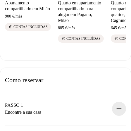
Apartamento
Quarto em apartamento
Quarto em
compartilhado em Milão
compartilhado para
compartilh
alugar em Pagano,
quartos, Q
900 €
/
mês
Milão
Cagnino.
euro
CONTAS INCLUÍDAS
885 €
/
mês
645 €
/
mês
euro
euro
CONTAS INCLUÍDAS
CONTA
Como reservar
PASSO 1
Encontre a sua casa
Processo de reserva 100% online.
Casas e Proprietários verificados.