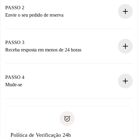
Você tem todas as informações necessárias
PASSO 2
antecipadamente.
Envie o seu pedido de reserva
Envie detalhes básicos do seu perfil e método de
pagamento.
Não cobramos nada até que o proprietário confirme.
PASSO 3
Receba resposta em menos de 24 horas
O proprietário tem até 24 horas para confirmar.
Se aceita, faremos a cobrança e conectaremos você ao
proprietário.
PASSO 4
Se recusada: não cobraremos nada e ofereceremos
Mude-se
alternativas.
Combine os detalhes da chegada com o proprietário,
Documentos necessários para “
Spotahome plus
”.
entrega das chaves, etc.
Documento de identidade ou Passaporte
A Spotahome só transferirá o primeiro pagamento se você
Comprovante de solvência
não comunicar nenhum problema.
Débito direto bancário
Política de Verificação 24h