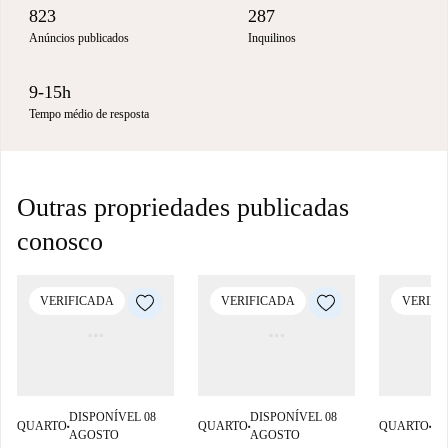
823
287
Anúncios publicados
Inquilinos
9-15h
Tempo médio de resposta
Outras propriedades publicadas
conosco
VERIFICADA
VERIFICADA
VERIFI
DISPONÍVEL 08
DISPONÍVEL 08
DI
QUARTO
QUARTO
QUARTO
■
■
■
AGOSTO
AGOSTO
AG