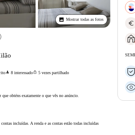
Mostrar todas as fotos
euro
ilão
SEM
person
ios_share
ito
8
interessado
5
vezes partilhado
ar que obténs exatamente o que vês no anúncio.
contas incluídas. A renda e as contas estão todas incluídas