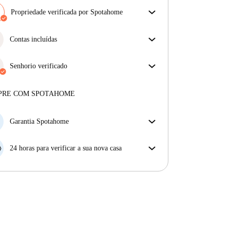
Propriedade verificada por Spotahome
A nossa equipa revisou a casa para assegurar que
obténs exatamente o que vês no anúncio.
Contas incluídas
Mais sobre a verificação
Desfrute de uma vida mais tranquila com as contas
incluídas. A renda e as contas estão todas incluídas
Senhorio verificado
para uma experiência sem preocupações
Profissional
·
Mais sobre este senhorio
PRE COM SPOTAHOME
Mais sobre a verificação
Garantia Spotahome
Se o proprietário cancelar a sua reserva com pouca
antecedência, nós iremos A) pagar um hotel e ajudá-
24 horas para verificar a sua nova casa
lo a encontrar novo alojamento, ou B) reembolsar o
Se a propriedade não corresponder ao prometido no
seu dinheiro na totalidade.
nosso anúncio, tem 24 horas depois de se mudar para
pedir para ser realojado.