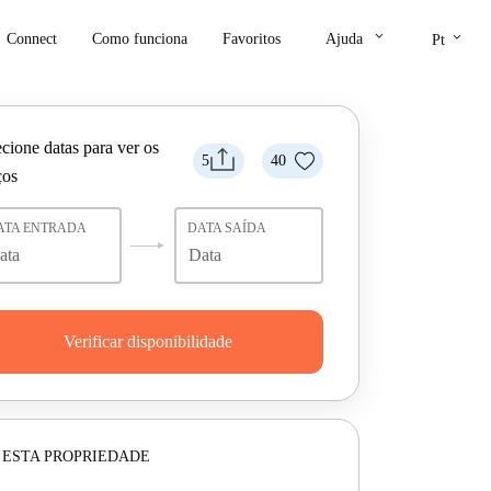
keyboard_arrow_down
keyboard_arrow_down
Connect
Como funciona
Favoritos
Ajuda
Pt
cione datas para ver os
5
40
ços
ATA ENTRADA
DATA SAÍDA
Verificar disponibilidade
 ESTA PROPRIEDADE