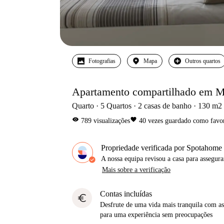
Fotografias
Mapa
Outros quartos
Apartamento compartilhado em M
Quarto
5
Quartos
2
casas de banho
130
m2
visibility
favorite
789
visualizações
40
vezes guardado como favor
Propriedade verificada por Spotahome
A nossa equipa revisou a casa para assegur
Mais sobre a verificação
Contas incluídas
euro
Desfrute de uma vida mais tranquila com as 
para uma experiência sem preocupações