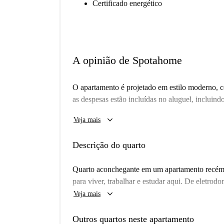
Certificado energético
A opinião de Spotahome
O apartamento é projetado em estilo moderno,
as despesas estão incluídas no aluguel, incluindo
Piso: Mezanino
keyboard_arrow_down
Veja mais
Descrição do quarto
Quarto aconchegante em um apartamento recém-
para viver, trabalhar e estudar aqui. De eletrod
keyboard_arrow_down
Veja mais
Outros quartos neste apartamento