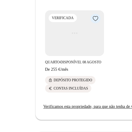
VERIFICADA
QUARTO
DISPONÍVEL 08 AGOSTO
■
De
255 €
/
mês
lock
DEPÓSITO PROTEGIDO
euro
CONTAS INCLUÍDAS
Verificamos esta propriedade, para que não tenha de v