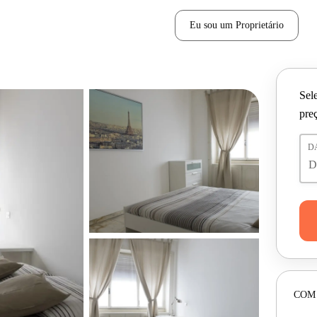
Eu sou um Proprietário
Sele
pre
D
COM