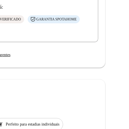
á:
VERIFICADO
GARANTIA SPOTAHOME
arentes
ail
Perfeito para estadias individuais