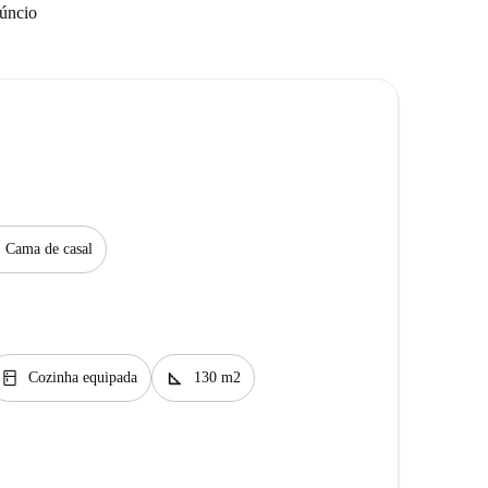
núncio
Cama de casal
kitchen
square_foot
Cozinha equipada
130 m2