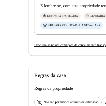
E lembre-se, com esta propriedade ter
lock
check_circle
DEPÓSITO PROTEGIDO
SENHORIO 
24H PARA VERIFICAR SUA NOVA CASA
Descubra as nossas condições de cancelamento transp
Regras da casa
Regras da propriedade
pet_supplies
h
Não são permitidos animais de estimação