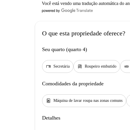
Você está vendo uma tradução automática do a
O que esta propriedade oferece?
Seu quarto (quarto 4)
desk
dresser
airline_seat_flat
Secretária
Roupeiro embutido
Comodidades da propriedade
local_laundry_service
Máquina de lavar roupa nas zonas comuns
Detalhes