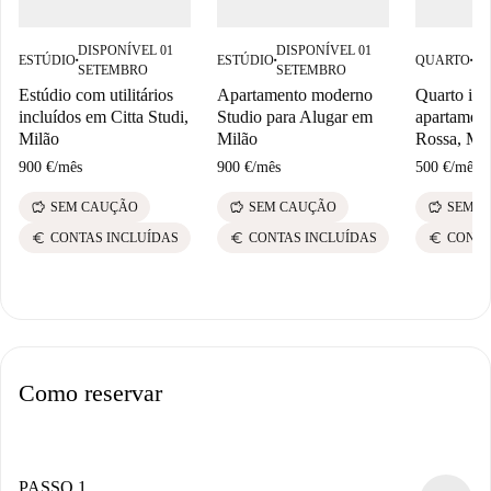
DISPONÍVEL 01
DISPONÍVEL 01
DI
ESTÚDIO
ESTÚDIO
QUARTO
■
■
■
SETEMBRO
SETEMBRO
JA
Estúdio com utilitários
Apartamento moderno
Quarto ind
incluídos em Citta Studi,
Studio para Alugar em
apartamen
Milão
Milão
Rossa, Mi
900 €
/
mês
900 €
/
mês
500 €
/
mês
savings
savings
savings
SEM CAUÇÃO
SEM CAUÇÃO
SEM C
euro
euro
euro
CONTAS INCLUÍDAS
CONTAS INCLUÍDAS
CONTA
Como reservar
PASSO 1