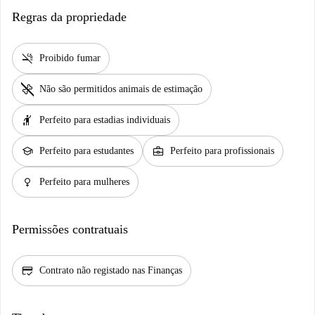
Regras da propriedade
smoke_free
Proibido fumar
pet_supplies
Não são permitidos animais de estimação
hail
Perfeito para estadias individuais
school
business_center
Perfeito para estudantes
Perfeito para profissionais
female
Perfeito para mulheres
Permissões contratuais
credit_score
Contrato não registado nas Finanças