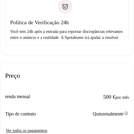
Comprovante de solvência
não comunicar nenhum problema.
Débito direto bancário
Política de Verificação 24h
Você tem 24h após a entrada para reportar discrepâncias relevantes
entre o anúncio e a realidade. A Spotahome irá ajudar a resolver.
Preço
renda mensal
500 €
por mês
info
Tipo de contrato
Quinzenalmente
Ver todos os pagamentos