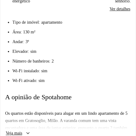
energético
senhorio.
Ver detalhes
Tipo de imóvel: apartamento
Área: 130 m²
Andar: 3º
Elevador: sim
Número de banheiros: 2
Wi-Fi instalado: sim
Wi-Fi ativado: sim
A opinião de Spotahome
Os quartos estão disponíveis para alugar em um lindo apartamento de 5
quartos em Gratosoglio, Milão. A varanda comum tem uma vista
encantadora e uma área de jantar exterior, enquanto o quarto 2 também
keyboard_arrow_down
Veja mais
tem a sua própria varanda privada (grande).