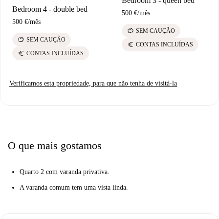
Bedroom 3 - queen bed
Bedroom 4 - double bed
500 €
/
mês
500 €
/
mês
savings
SEM CAUÇÃO
savings
SEM CAUÇÃO
euro
CONTAS INCLUÍDAS
euro
CONTAS INCLUÍDAS
Verificamos esta propriedade, para que não tenha de visitá-la
O que mais gostamos
Quarto 2 com varanda privativa.
A varanda comum tem uma vista linda.