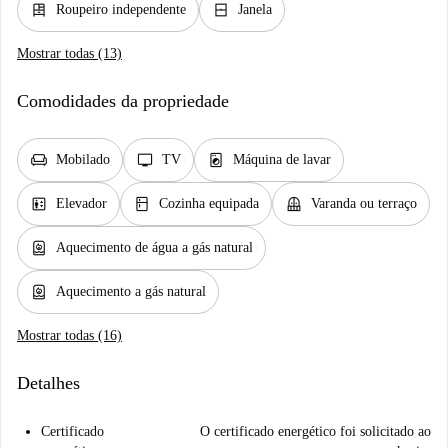
dresser
window_closed
Roupeiro independente
Janela
Mostrar todas (13)
Comodidades da propriedade
chair
tv
local_laundry_service
Mobilado
TV
Máquina de lavar
elevator
kitchen
balcony
Elevador
Cozinha equipada
Varanda ou terraço
water_heater
Aquecimento de água a gás natural
water_heater
Aquecimento a gás natural
Mostrar todas (16)
Detalhes
Certificado
O certificado energético foi solicitado ao