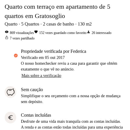
Quarto com terraço em apartamento de 5
quartos em Gratosoglio
Quarto
5
Quartos
2
casas de banho
130
m2
visibility
favorite
person
869
visualizações
152
vezes guardado como favorito
26
interessado
ios_share
7
vezes partilhado
propriedade verificada por Federica
Verificado em
05 out 2017
O nosso homechecker reviu a casa para garantir que obtém
exatamente o que vê no anúncio.
Mais sobre a verificação
Sem caução
Simplifique o seu orçamento com a nossa opção de mudança
sem depósito.
Contas incluídas
euro
Desfrute de uma vida mais tranquila com as contas incluídas.
A renda e as contas estão todas incluídas para uma experiência