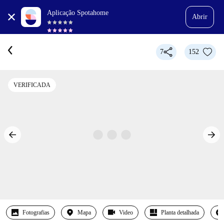
Aplicação Spotahome
Abrir
7
152
VERIFICADA
Fotografias
Mapa
Video
Planta detalhada