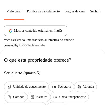
Visão geral
Política de cancelamento
Regras da casa
Senhorio
Mostrar conteúdo original em Inglês
Você está vendo uma tradução automática do anúncio
O que esta propriedade oferece?
Seu quarto (quarto 5)
water_heater
desk
balcony
Unidade de aquecimento
Secretária
Varanda
dresser
shelves
key
Cómoda
Estantes
Chave independente