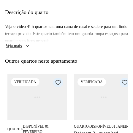
Localizado nos subúrbios, existem vários parques nas proximidades, bem
Descrição do quarto
como o Rio Lambro Meridionale. Você também estará perto de vários
restaurantes e bares.
Veja o vídeo 4!
5 quartos tem uma cama de casal e se abre para um lindo
terraço privado. Este quarto também tem um guarda-roupa espaçoso para
guardar seus itens pessoais.
keyboard_arrow_down
Veja mais
Outros quartos neste apartamento
VERIFICADA
VERIFICADA
DISPONÍVEL 01
QUARTO
DISPONÍVEL 01 JANEIRO
■
QUARTO
■
FEVEREIRO