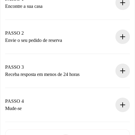
Encontre a sua casa
Processo de reserva 100% online.
Casas e Proprietários verificados.
Você tem todas as informações necessárias
PASSO 2
antecipadamente.
Envie o seu pedido de reserva
Envie detalhes básicos do seu perfil e método de
pagamento.
Não cobramos nada até que o proprietário confirme.
PASSO 3
Receba resposta em menos de 24 horas
O proprietário tem até 24 horas para confirmar.
Se aceita, faremos a cobrança e conectaremos você ao
proprietário.
PASSO 4
Se recusada: não cobraremos nada e ofereceremos
Mude-se
alternativas.
Combine os detalhes da chegada com o proprietário,
Documentos necessários para “
Spotahome plus
”.
entrega das chaves, etc.
Documento de identidade ou Passaporte
A Spotahome só transferirá o primeiro pagamento se você