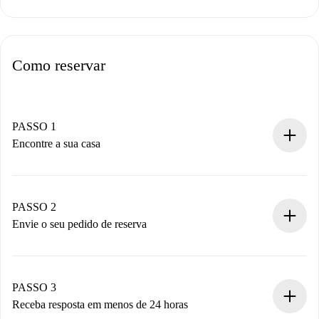
Como reservar
PASSO 1
Encontre a sua casa
Processo de reserva 100% online.
Casas e Proprietários verificados.
Você tem todas as informações necessárias
PASSO 2
antecipadamente.
Envie o seu pedido de reserva
Envie detalhes básicos do seu perfil e método de
pagamento.
Não cobramos nada até que o proprietário confirme.
PASSO 3
Receba resposta em menos de 24 horas