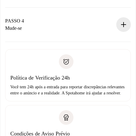
O proprietário tem até 24 horas para confirmar.
Se aceita, faremos a cobrança e conectaremos você ao
proprietário.
PASSO 4
Se recusada: não cobraremos nada e ofereceremos
Mude-se
alternativas.
Combine os detalhes da chegada com o proprietário,
Documentos necessários para “
Spotahome plus
”.
entrega das chaves, etc.
Documento de identidade ou Passaporte
A Spotahome só transferirá o primeiro pagamento se você
Comprovante de solvência
não comunicar nenhum problema.
Débito direto bancário
Política de Verificação 24h
Você tem 24h após a entrada para reportar discrepâncias relevantes
entre o anúncio e a realidade. A Spotahome irá ajudar a resolver.
Condições de Aviso Prévio