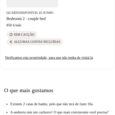
localização privilegiada para uma experiência de vida ideal em Milão.
QUARTO
DISPONÍVEL 03 JUNHO
■
Bedroom 2 - couple bed
850 €
/
mês
savings
SEM CAUÇÃO
euro
ALGUMAS CONTAS INCLUÍDAS
Verificamos esta propriedade, para que não tenha de visitá-la
O que mais gostamos
Existem 2 casas de banho, pelo que não terá de fazer fila.
A senhoria tem um cachorro! O que mais convincente você precisa?