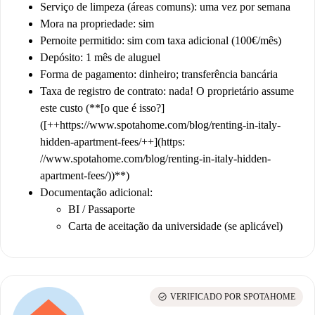
Serviço de limpeza (áreas comuns): uma vez por semana
Mora na propriedade: sim
Pernoite permitido: sim com taxa adicional (100€/mês)
Depósito: 1 mês de aluguel
Forma de pagamento: dinheiro; transferência bancária
Taxa de registro de contrato: nada! O proprietário assume
este custo (**[o que é isso?]
([++https://www.spotahome.com/blog/renting-in-italy-
hidden-apartment-fees/++](https:
//www.spotahome.com/blog/renting-in-italy-hidden-
apartment-fees/))**)
Documentação adicional:
BI / Passaporte
Carta de aceitação da universidade (se aplicável)
check_circle
VERIFICADO POR SPOTAHOME