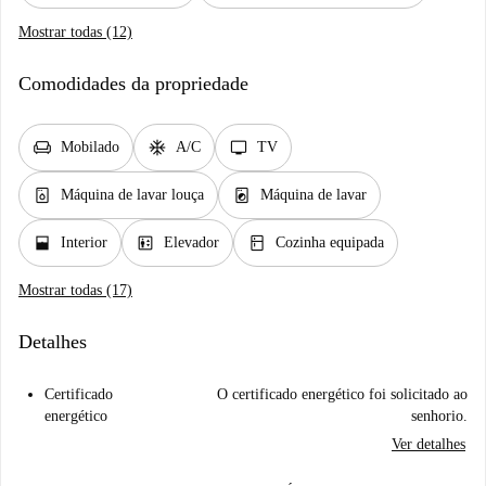
Mostrar todas (12)
Comodidades da propriedade
chair
ac_unit
tv
Mobilado
A/C
TV
dishwasher_gen
local_laundry_service
Máquina de lavar louça
Máquina de lavar
window_open
elevator
kitchen
Interior
Elevador
Cozinha equipada
Mostrar todas (17)
Detalhes
Certificado
O certificado energético foi solicitado ao
energético
senhorio.
Ver detalhes