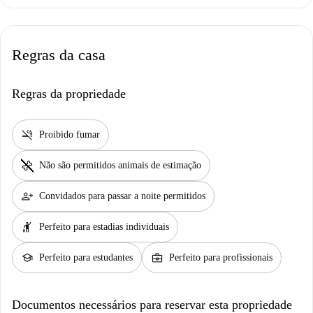
Regras da casa
Regras da propriedade
smoke_free
Proibido fumar
pet_supplies
Não são permitidos animais de estimação
person_add
Convidados para passar a noite permitidos
hail
Perfeito para estadias individuais
school
business_center
Perfeito para estudantes
Perfeito para profissionais
Documentos necessários para reservar esta propriedade