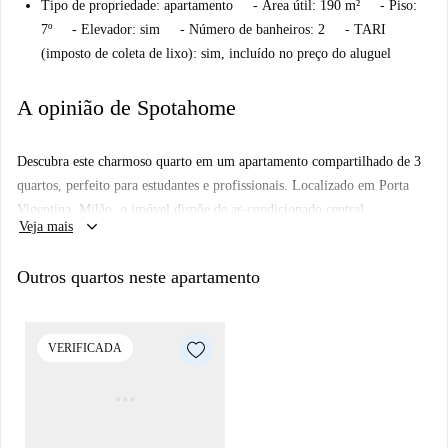
Tipo de propriedade: apartamento - Área útil: 190 m² - Piso:
7º - Elevador: sim - Número de banheiros: 2 - TARI
(imposto de coleta de lixo): sim, incluído no preço do aluguel
A opinião de Spotahome
Descubra este charmoso quarto em um apartamento compartilhado de 3
quartos, perfeito para estudantes e profissionais. Localizado em Porta
Vigentina, Milão, o imóvel dispõe de ar-condicionado central,
keyboard_arrow_down
Veja mais
aquecimento central, máquina de lavar roupa privativa e uma cozinha
bem equipada com lava-louças e forno. Este apartamento interno
Outros quartos neste apartamento
também possui varanda ou terraço e acesso a elevador e serviço de
portaria/recepção. Wi-Fi e água estão inclusos para sua comodidade.
Verificado pela Spotahome, garantindo qualidade e confiabilidade.
VERIFICADA
Porta Vigentina oferece um ambiente vibrante, perfeito para a vida
urbana. Nas proximidades, você encontrará pontos turísticos culturais
como a Targa Dedicata A Delio Tessa e o Bligny 42, entre outros, a
poucos passos de distância. Este imóvel combina conforto e uma