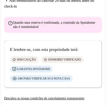
Não reembolsável
ao cancelar 29 dias ou menos antes do
check-in
error
Quando uma reserva é confirmada, a comissão da Spotahome
não é reembolsável
E lembre-se, com esta propriedade terá:
savings
check_circle
SEM CAUÇÃO
SENHORIO VERIFICADO
GARANTIA SPOTAHOME
24H PARA VERIFICAR SUA NOVA CASA
Descubra as nossas condições de cancelamento transparentes