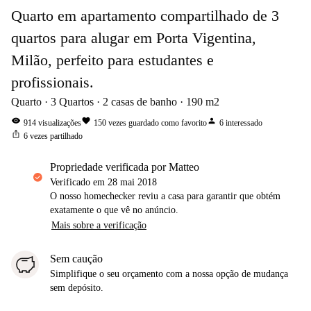
Quarto em apartamento compartilhado de 3
quartos para alugar em Porta Vigentina,
Milão, perfeito para estudantes e
profissionais.
Quarto
3
Quartos
2
casas de banho
190
m2
visibility
favorite
person
914
visualizações
150
vezes guardado como favorito
6
interessado
ios_share
6
vezes partilhado
propriedade verificada por Matteo
Verificado em
28 mai 2018
O nosso homechecker reviu a casa para garantir que obtém
exatamente o que vê no anúncio.
Mais sobre a verificação
Sem caução
Simplifique o seu orçamento com a nossa opção de mudança
sem depósito.