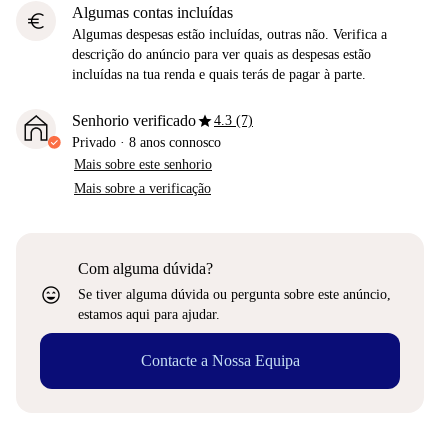
Algumas contas incluídas
euro
Algumas despesas estão incluídas, outras não. Verifica a
descrição do anúncio para ver quais as despesas estão
incluídas na tua renda e quais terás de pagar à parte.
star
Senhorio verificado
4.3 (7)
Privado
·
8 anos
connosco
Mais sobre este senhorio
Mais sobre a verificação
Com alguma dúvida?
sentiment_very_satisfied
Se tiver alguma dúvida ou pergunta sobre este anúncio,
estamos aqui para ajudar.
Contacte a Nossa Equipa