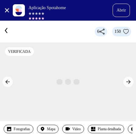
Aplicação Spotahome
Abrir
6
150
VERIFICADA
Fotografias
Mapa
Video
Planta detalhada