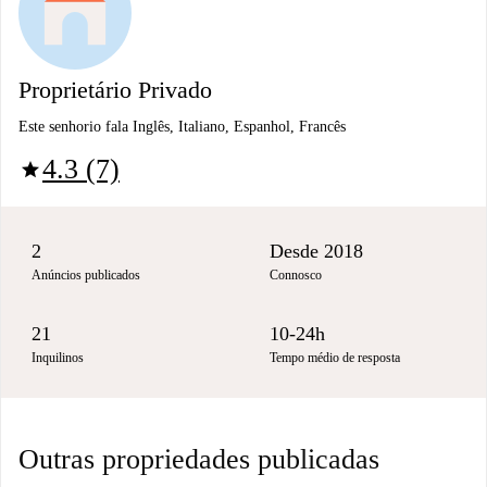
Proprietário Privado
Este senhorio fala Inglês, Italiano, Espanhol, Francês
4.3 (7)
star
2
Desde 2018
Anúncios publicados
Connosco
21
10-24h
Inquilinos
Tempo médio de resposta
Outras propriedades publicadas