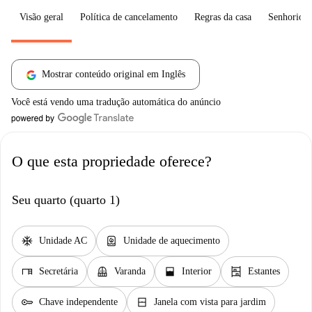
Visão geral
Política de cancelamento
Regras da casa
Senhorio
Mostrar conteúdo original em Inglês
Você está vendo uma tradução automática do anúncio
O que esta propriedade oferece?
Seu quarto (quarto 1)
ac_unit
water_heater
Unidade AC
Unidade de aquecimento
desk
balcony
window_open
shelves
Secretária
Varanda
Interior
Estantes
key
window_closed
Chave independente
Janela com vista para jardim