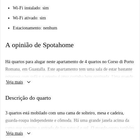
Wi-Fi instalado: sim
Wi-Fi ativado: sim
Estacionamento: nenhum
A opinião de Spotahome
Há quartos para alugar neste apartamento de 4 quartos no Corso di Porto
Romana, em Guastalla. Este apartamento tem uma sala de estar bastante
espaçosa com sofá e o oposto é uma cozinha bem equipada. Uma grande
keyboard_arrow_down
Veja mais
janela está situada no final da cozinha, que permite a entrada de muita
luz natural. A cozinha também tem espaço para comer com seus
Descrição do quarto
companheiros de apartamento em um café bar. Existem 2 casas de banho
neste apartamento, ambos com chuveiros, lavatórios e WC.
3 quartos está mobilado com uma cama de solteiro, mesa e cadeira,
Este apartamento está decentemente localizado em um bairro bastante
guarda-roupa independente e cômoda. Há uma grande janela acima da
central. Nas proximidades existem muitos restaurantes, se você não pode
cama que permite a entrada de luz natural e sol. O guarda-roupa também
ser incomodado cozinhar algumas noites. Há também muitas lojas que
keyboard_arrow_down
Veja mais
tem um espelho de corpo inteiro em sua porta.
você precisaria para o dia-a-dia como bancos, mercados, farmácias e