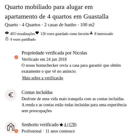
Quarto mobiliado para alugar em
apartamento de 4 quartos em Guastalla
Quarto
4
Quartos
2
casas de banho
100
m2
visibility
favorite
person
403
visualizações
126
vezes guardado como favorito
8
interessado
ios_share
4
vezes partilhado
propriedade verificada por Nicolas
Verificado em
24 jun 2018
O nosso homechecker reviu a casa para garantir que obtém
exatamente o que vê no anúncio.
Mais sobre a verificação
Contas incluídas
euro
Desfrute de uma vida mais tranquila com as contas incluídas.
A renda e as contas estão todas incluídas para uma experiência
sem preocupações
star
Senhorio verificado
4 (178)
Profissional
·
11 anos
connosco