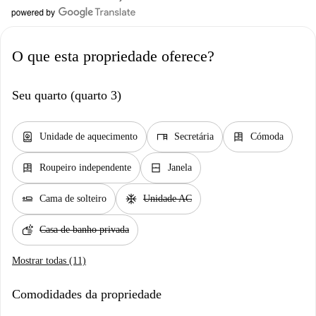
O que esta propriedade oferece?
Seu quarto (quarto 3)
water_heater
desk
dresser
Unidade de aquecimento
Secretária
Cómoda
dresser
window_closed
Roupeiro independente
Janela
airline_seat_flat
ac_unit
Cama de solteiro
Unidade AC
soap
Casa de banho privada
Mostrar todas (11)
Comodidades da propriedade