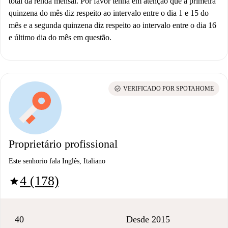
total da renda mensal. Por favor tenha em atenção que a primeira
quinzena do mês diz respeito ao intervalo entre o dia 1 e 15 do
mês e a segunda quinzena diz respeito ao intervalo entre o dia 16
e último dia do mês em questão.
check_circle
VERIFICADO POR SPOTAHOME
Proprietário profissional
Este senhorio fala Inglês, Italiano
4 (178)
star
40
Desde 2015