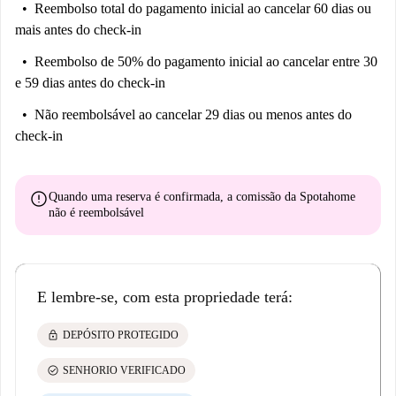
Reembolso total do pagamento inicial
ao cancelar 60 dias ou
mais antes do check-in
Reembolso de 50% do pagamento inicial
ao cancelar entre 30
e 59 dias antes do check-in
Não reembolsável
ao cancelar 29 dias ou menos antes do
check-in
error
Quando uma reserva é confirmada, a comissão da Spotahome
não é reembolsável
E lembre-se, com esta propriedade terá:
lock
DEPÓSITO PROTEGIDO
check_circle
SENHORIO VERIFICADO