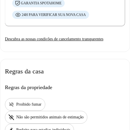
GARANTIA SPOTAHOME
24H PARA VERIFICAR SUA NOVA CASA
Descubra as nossas condições de cancelamento transparentes
Regras da casa
Regras da propriedade
smoke_free
Proibido fumar
pet_supplies
Não são permitidos animais de estimação
Perfeito para estadias individuais