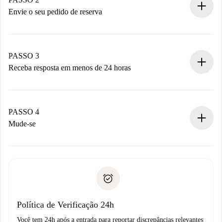
antecipadamente.
Envie o seu pedido de reserva
Envie detalhes básicos do seu perfil e método de
pagamento.
Não cobramos nada até que o proprietário confirme.
PASSO 3
Receba resposta em menos de 24 horas
O proprietário tem até 24 horas para confirmar.
Se aceita, faremos a cobrança e conectaremos você ao
proprietário.
PASSO 4
Se recusada: não cobraremos nada e ofereceremos
Mude-se
alternativas.
Combine os detalhes da chegada com o proprietário,
Documentos necessários para “
Spotahome plus
”.
entrega das chaves, etc.
Documento de identidade ou Passaporte
A Spotahome só transferirá o primeiro pagamento se você
Comprovante de solvência
não comunicar nenhum problema.
Débito direto bancário
Política de Verificação 24h
Você tem 24h após a entrada para reportar discrepâncias relevantes