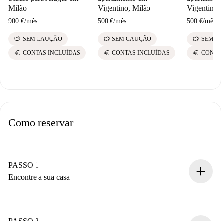
Milão
Vigentino, Milão
Vigentino,
900 €
/
mês
500 €
/
mês
500 €
/
mês
savings
savings
savings
SEM CAUÇÃO
SEM CAUÇÃO
SEM C
euro
euro
euro
CONTAS INCLUÍDAS
CONTAS INCLUÍDAS
CONTA
Como reservar
PASSO 1
Encontre a sua casa
Processo de reserva 100% online.
Casas e Proprietários verificados.
Você tem todas as informações necessárias
PASSO 2