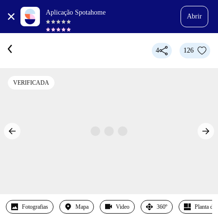
Aplicação Spotahome
Abrir
4
126
VERIFICADA
Fotografias
Mapa
Video
360º
Planta det