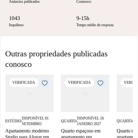
Anúncios publicados
Connosco
1043
9-15h
Inquilinos
Tempo médio de resposta
Outras propriedades publicadas
conosco
VERIFICADA
VERIFICADA
VERIFI
DISPONÍVEL 01
DISPONÍVEL 16
DI
ESTÚDIO
QUARTO
QUARTO
■
■
■
SETEMBRO
JANEIRO 2027
JA
Apartamento moderno
Quarto espaçoso em
Quarto mob
Studio para Alugar em
apartamento em
apartamen