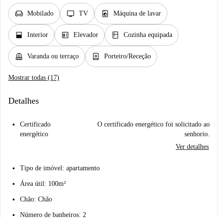
chair
tv
local_laundry_service
Mobilado
TV
Máquina de lavar
window_open
elevator
kitchen
Interior
Elevador
Cozinha equipada
balcony
person_book
Varanda ou terraço
Porteiro/Receção
Mostrar todas (17)
Detalhes
Certificado
O certificado energético foi solicitado ao
energético
senhorio.
Ver detalhes
Tipo de imóvel: apartamento
Área útil: 100m²
Chão: Chão
Número de banheiros: 2