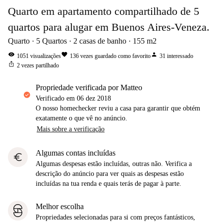
Quarto em apartamento compartilhado de 5
quartos para alugar em Buenos Aires-Veneza.
Quarto
5
Quartos
2
casas de banho
155
m2
visibility
favorite
person
1051
visualizações
136
vezes guardado como favorito
31
interessado
ios_share
2
vezes partilhado
propriedade verificada por Matteo
Verificado em
06 dez 2018
O nosso homechecker reviu a casa para garantir que obtém
exatamente o que vê no anúncio.
Mais sobre a verificação
Algumas contas incluídas
euro
Algumas despesas estão incluídas, outras não. Verifica a
descrição do anúncio para ver quais as despesas estão
incluídas na tua renda e quais terás de pagar à parte.
Melhor escolha
Propriedades selecionadas para si com preços fantásticos,