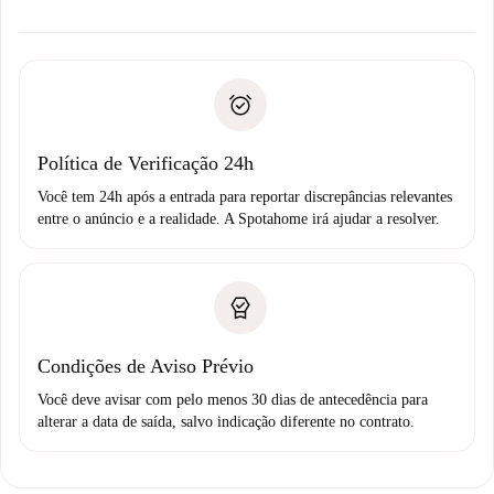
alternativas.
Combine os detalhes da chegada com o proprietário,
Documentos necessários para “
Spotahome plus
”.
entrega das chaves, etc.
Documento de identidade ou Passaporte
A Spotahome só transferirá o primeiro pagamento se você
Comprovante de solvência
não comunicar nenhum problema.
Débito direto bancário
Política de Verificação 24h
Você tem 24h após a entrada para reportar discrepâncias relevantes
entre o anúncio e a realidade. A Spotahome irá ajudar a resolver.
Condições de Aviso Prévio
Você deve avisar com pelo menos 30 dias de antecedência para
alterar a data de saída, salvo indicação diferente no contrato.