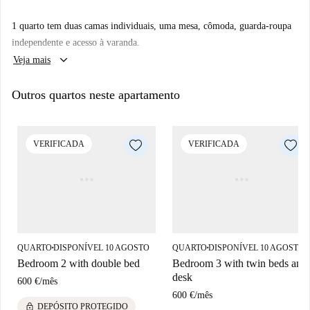
Localizada no bairro Buenos Aires-Venezia, esta propriedade está cercada
1 quarto tem duas camas individuais, uma mesa, cômoda, guarda-roupa
por diversas comodidades. Opções gastronômicas próximas incluem o
independente e acesso à varanda.
Vortex Lounge, o Circavinum e o Il Papavero. Mercados como o
keyboard_arrow_down
Veja mais
to.market e o Sigma também ficam próximos. A localização oferece fácil
acesso a serviços e restaurantes.
Outros quartos neste apartamento
VERIFICADA
VERIFICADA
QUARTO
DISPONÍVEL 10 AGOSTO
QUARTO
DISPONÍVEL 10 AGOSTO
■
■
Bedroom 2 with double bed
Bedroom 3 with twin beds and
desk
600 €
/
mês
600 €
/
mês
lock
DEPÓSITO PROTEGIDO