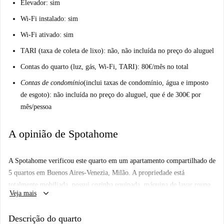
Elevador: sim
Wi-Fi instalado: sim
Wi-Fi ativado: sim
TARI (taxa de coleta de lixo): não, não incluída no preço do aluguel
Contas do quarto (luz, gás, Wi-Fi, TARI): 80€/mês no total
Contas de condomínio
(inclui taxas de condomínio, água e imposto
de esgoto): não incluída no preço do aluguel, que é de 300€ por
mês/pessoa
A opinião de Spotahome
A Spotahome verificou este quarto em um apartamento compartilhado de
5 quartos em Buenos Aires-Venezia, Milão. A propriedade está
totalmente mobiliada, possui cozinha equipada, máquina de lavar roupa
keyboard_arrow_down
Veja mais
privativa, forno, TV e roupa de cama inclusa. Os hóspedes devem
observar que animais de estimação não são permitidos e que não há ar-
Descrição do quarto
condicionado, mas o aquecimento está incluído.