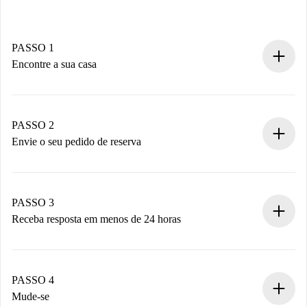
PASSO 1
Encontre a sua casa
Processo de reserva 100% online.
Casas e Proprietários verificados.
Você tem todas as informações necessárias
PASSO 2
antecipadamente.
Envie o seu pedido de reserva
Envie detalhes básicos do seu perfil e método de
pagamento.
Não cobramos nada até que o proprietário confirme.
PASSO 3
Receba resposta em menos de 24 horas
O proprietário tem até 24 horas para confirmar.
Se aceita, faremos a cobrança e conectaremos você ao
proprietário.
PASSO 4
Se recusada: não cobraremos nada e ofereceremos
Mude-se