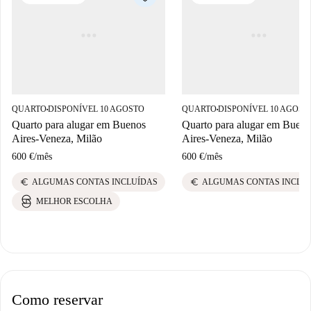
QUARTO
DISPONÍVEL 10 AGOSTO
QUARTO
DISPONÍVEL 10 AGOST
■
■
Quarto para alugar em Buenos
Quarto para alugar em Buen
Aires-Veneza, Milão
Aires-Veneza, Milão
600 €
/
mês
600 €
/
mês
euro
euro
ALGUMAS CONTAS INCLUÍDAS
ALGUMAS CONTAS INCLU
MELHOR ESCOLHA
Como reservar