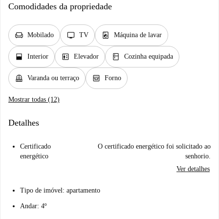
Comodidades da propriedade
chair
tv
local_laundry_service
Mobilado
TV
Máquina de lavar
window_open
elevator
kitchen
Interior
Elevador
Cozinha equipada
balcony
oven_gen
Varanda ou terraço
Forno
Mostrar todas (12)
Detalhes
Certificado
O certificado energético foi solicitado ao
energético
senhorio.
Ver detalhes
Tipo de imóvel: apartamento
Andar: 4º