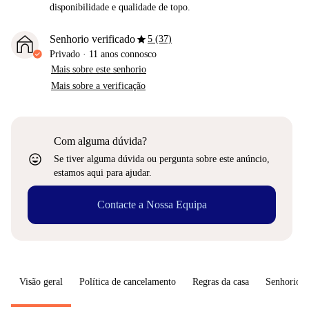
disponibilidade e qualidade de topo.
star
Senhorio verificado
5 (37)
Privado
·
11 anos
connosco
Mais sobre este senhorio
Mais sobre a verificação
Com alguma dúvida?
sentiment_very_satisfied
Se tiver alguma dúvida ou pergunta sobre este anúncio,
estamos aqui para ajudar.
Contacte a Nossa Equipa
Visão geral
Política de cancelamento
Regras da casa
Senhorio