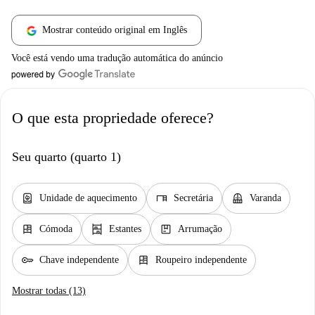
Mostrar conteúdo original em Inglês
Você está vendo uma tradução automática do anúncio
O que esta propriedade oferece?
Seu quarto (quarto 1)
water_heater
desk
balcony
Unidade de aquecimento
Secretária
Varanda
dresser
shelves
package
Cómoda
Estantes
Arrumação
key
dresser
Chave independente
Roupeiro independente
Mostrar todas (13)