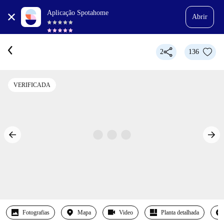
Aplicação Spotahome
Abrir
2
136
VERIFICADA
Fotografias
Mapa
Video
Planta detalhada