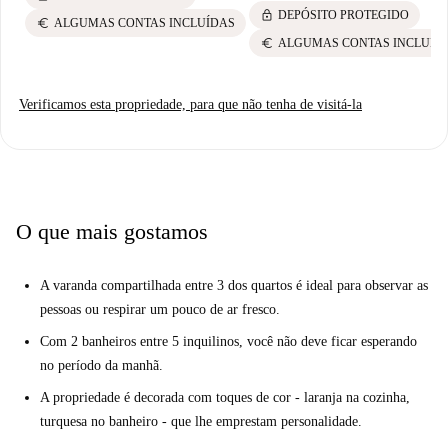
lock
DEPÓSITO PROTEGIDO
euro
ALGUMAS CONTAS INCLUÍDAS
euro
ALGUMAS CONTAS INCLUÍD
Verificamos esta propriedade, para que não tenha de visitá-la
O que mais gostamos
A varanda compartilhada entre 3 dos quartos é ideal para observar as
pessoas ou respirar um pouco de ar fresco.
Com 2 banheiros entre 5 inquilinos, você não deve ficar esperando
no período da manhã.
A propriedade é decorada com toques de cor - laranja na cozinha,
turquesa no banheiro - que lhe emprestam personalidade.