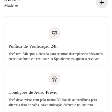
Se recusada: não cobraremos nada e ofereceremos
Mude-se
alternativas.
Combine os detalhes da chegada com o proprietário,
Documentos necessários para “
Spotahome plus
”.
entrega das chaves, etc.
Documento de identidade ou Passaporte
A Spotahome só transferirá o primeiro pagamento se você
Comprovante de solvência
não comunicar nenhum problema.
Débito direto bancário
Política de Verificação 24h
Você tem 24h após a entrada para reportar discrepâncias relevantes
entre o anúncio e a realidade. A Spotahome irá ajudar a resolver.
Condições de Aviso Prévio
Você deve avisar com pelo menos 30 dias de antecedência para
alterar a data de saída, salvo indicação diferente no contrato.