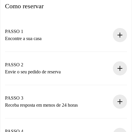
Como reservar
PASSO 1
Encontre a sua casa
Processo de reserva 100% online.
Casas e Proprietários verificados.
Você tem todas as informações necessárias
PASSO 2
antecipadamente.
Envie o seu pedido de reserva
Envie detalhes básicos do seu perfil e método de
pagamento.
Não cobramos nada até que o proprietário confirme.
PASSO 3
Receba resposta em menos de 24 horas
O proprietário tem até 24 horas para confirmar.
Se aceita, faremos a cobrança e conectaremos você ao
proprietário.
PASSO 4