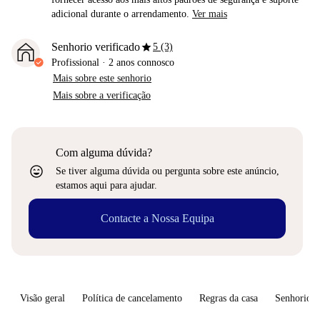
adicional durante o arrendamento.
Ver mais
star
Senhorio verificado
5 (3)
Profissional
·
2 anos
connosco
Mais sobre este senhorio
Mais sobre a verificação
Com alguma dúvida?
sentiment_very_satisfied
Se tiver alguma dúvida ou pergunta sobre este anúncio,
estamos aqui para ajudar.
Contacte a Nossa Equipa
Visão geral
Política de cancelamento
Regras da casa
Senhorio