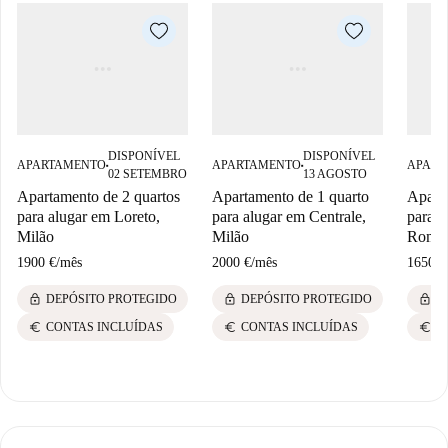
DISPONÍVEL
DISPONÍVEL
APARTAMENTO
APARTAMENTO
APART
■
■
02 SETEMBRO
13 AGOSTO
Apartamento de 2 quartos
Apartamento de 1 quarto
Aparta
para alugar em Loreto,
para alugar em Centrale,
para a
Milão
Milão
Roman
1900 €
/
mês
2000 €
/
mês
1650 €
lock
lock
lock
DEPÓSITO PROTEGIDO
DEPÓSITO PROTEGIDO
D
euro
euro
euro
CONTAS INCLUÍDAS
CONTAS INCLUÍDAS
C