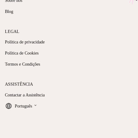
Sobre nós
Blog
LEGAL
Política de privacidade
Política de Cookies
Termos e Condições
ASSISTÊNCIA
Contactar a Assistência
keyboard_arrow_down
Português