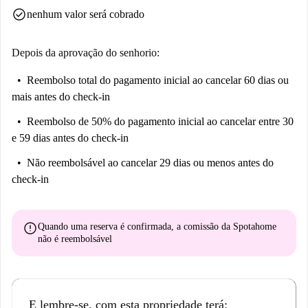
check_circle
nenhum valor será cobrado
Depois da aprovação do senhorio:
Reembolso total do pagamento inicial
ao cancelar 60 dias ou
mais antes do check-in
Reembolso de 50% do pagamento inicial
ao cancelar entre 30
e 59 dias antes do check-in
Não reembolsável
ao cancelar 29 dias ou menos antes do
check-in
error
Quando uma reserva é confirmada, a comissão da Spotahome
não é reembolsável
E lembre-se, com esta propriedade terá: