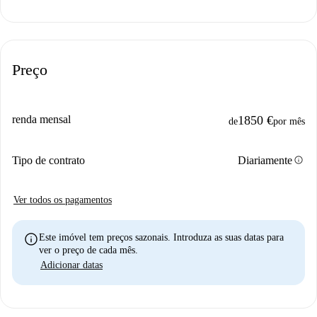
Preço
renda mensal
1850 €
de
por mês
info
Tipo de contrato
Diariamente
Ver todos os pagamentos
info
Este imóvel tem preços sazonais. Introduza as suas datas para
ver o preço de cada mês.
Adicionar datas