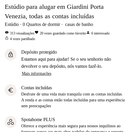
Estúdio para alugar em Giardini Porta
Venezia, todas as contas incluídas
Estúdio
0
Quartos de dormir
casas de banho
visibility
favorite
person
313
visualizações
20
vezes guardado como favorito
6
interessado
ios_share
4
vezes partilhado
Depósito protegido
lock
Estamos aqui para ajudar! Se o seu senhorio não
devolver o seu depósito, nós vamos fazê-lo.
Mais informações
Contas incluídas
euro
Desfrute de uma vida mais tranquila com as contas incluídas.
A renda e as contas estão todas incluídas para uma experiência
sem preocupações
Spotahome PLUS
Oferece a experiência mais segura para nossos inquilinos ao
fornecer acesso aos mais altos padrões de segurança e suporte