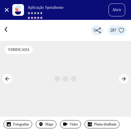
Aplicação Spotahome
Abrir
5
287
VERIFICADA
Fotografias
Mapa
Video
Planta detalhada