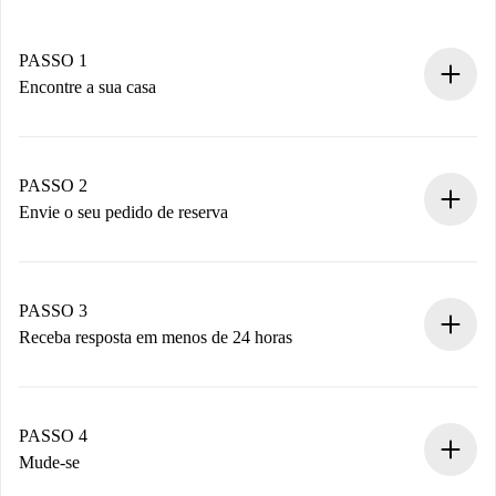
PASSO 1
Encontre a sua casa
Processo de reserva 100% online.
Casas e Proprietários verificados.
Você tem todas as informações necessárias
PASSO 2
antecipadamente.
Envie o seu pedido de reserva
Envie detalhes básicos do seu perfil e método de
pagamento.
Não cobramos nada até que o proprietário confirme.
PASSO 3
Receba resposta em menos de 24 horas
O proprietário tem até 24 horas para confirmar.
Se aceita, faremos a cobrança e conectaremos você ao
proprietário.
PASSO 4
Se recusada: não cobraremos nada e ofereceremos
Mude-se
alternativas.