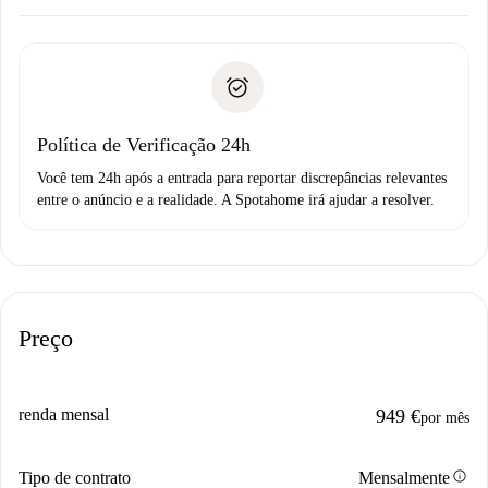
Combine os detalhes da chegada com o proprietário,
Documentos necessários para “
Spotahome plus
”.
entrega das chaves, etc.
Documento de identidade ou Passaporte
A Spotahome só transferirá o primeiro pagamento se você
Comprovante de solvência
não comunicar nenhum problema.
Débito direto bancário
Política de Verificação 24h
Você tem 24h após a entrada para reportar discrepâncias relevantes
entre o anúncio e a realidade. A Spotahome irá ajudar a resolver.
Preço
renda mensal
949 €
por mês
info
Tipo de contrato
Mensalmente