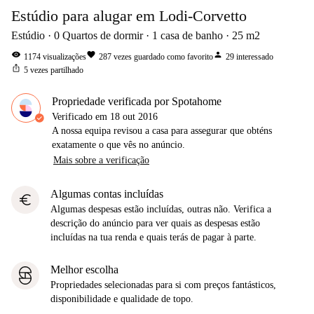
Estúdio para alugar em Lodi-Corvetto
Estúdio
0
Quartos de dormir
1
casa de banho
25
m2
visibility
favorite
person
1174
visualizações
287
vezes guardado como favorito
29
interessado
ios_share
5
vezes partilhado
Propriedade verificada por Spotahome
Verificado em
18 out 2016
A nossa equipa revisou a casa para assegurar que obténs
exatamente o que vês no anúncio.
Mais sobre a verificação
Algumas contas incluídas
euro
Algumas despesas estão incluídas, outras não. Verifica a
descrição do anúncio para ver quais as despesas estão
incluídas na tua renda e quais terás de pagar à parte.
Melhor escolha
Propriedades selecionadas para si com preços fantásticos,
disponibilidade e qualidade de topo.