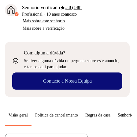
star
Senhorio verificado
3.8 (148)
Profissional
·
10 anos
connosco
Mais sobre este senhorio
Mais sobre a verificação
Com alguma dúvida?
sentiment_very_satisfied
Se tiver alguma dúvida ou pergunta sobre este anúncio,
estamos aqui para ajudar.
Contacte a Nossa Equipa
Visão geral
Política de cancelamento
Regras da casa
Senhorio