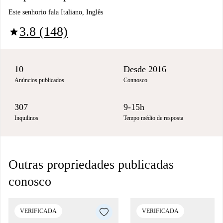
Este senhorio fala Italiano, Inglês
3.8 (148)
star
10
Desde 2016
Anúncios publicados
Connosco
307
9-15h
Inquilinos
Tempo médio de resposta
Outras propriedades publicadas
conosco
VERIFICADA
VERIFICADA