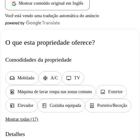
Mostrar conteúdo original em Inglês
Você está vendo uma tradução automática do anúncio
O que esta propriedade oferece?
Comodidades da propriedade
chair
ac_unit
tv
Mobilado
A/C
TV
local_laundry_service
image
Máquina de lavar roupa nas zonas comuns
Exterior
elevator
kitchen
person_book
Elevador
Cozinha equipada
Porteiro/Receção
Mostrar todas (17)
Detalhes