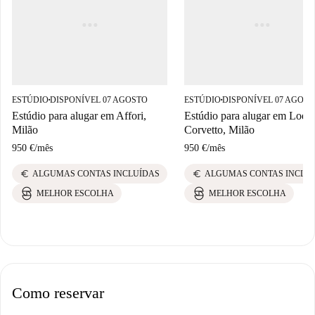
ESTÚDIO
DISPONÍVEL 07 AGOSTO
ESTÚDIO
DISPONÍVEL 07 AGOS
■
■
Estúdio para alugar em Affori,
Estúdio para alugar em Lodi-
Milão
Corvetto, Milão
950 €
/
mês
950 €
/
mês
euro
euro
ALGUMAS CONTAS INCLUÍDAS
ALGUMAS CONTAS INCLU
MELHOR ESCOLHA
MELHOR ESCOLHA
Como reservar