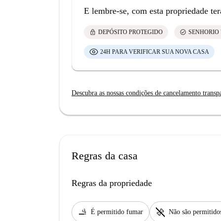
E lembre-se, com esta propriedade ter
lock
check_circle
DEPÓSITO PROTEGIDO
SENHORIO 
24H PARA VERIFICAR SUA NOVA CASA
Descubra as nossas condições de cancelamento transp
Regras da casa
Regras da propriedade
smoking_rooms
pet_supplies
É permitido fumar
Não são permitido