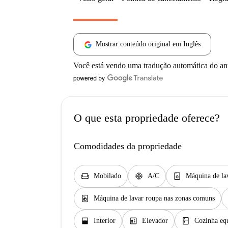
Mostrar conteúdo original em Inglês
Você está vendo uma tradução automática do a
O que esta propriedade oferece?
Comodidades da propriedade
chair
ac_unit
dishwasher_gen
Mobilado
A/C
Máquina de la
local_laundry_service
Máquina de lavar roupa nas zonas comuns
window_open
elevator
kitchen
Interior
Elevador
Cozinha eq