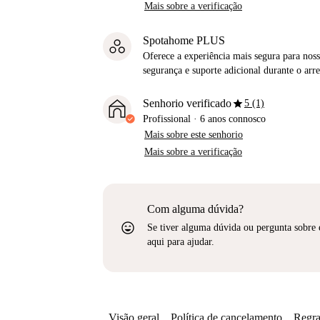
Mais sobre a verificação
Spotahome PLUS
Oferece a experiência mais segura para noss
segurança e suporte adicional durante o ar
star
Senhorio verificado
5 (1)
Profissional
·
6 anos
connosco
Mais sobre este senhorio
Mais sobre a verificação
Com alguma dúvida?
sentiment_very_satisfied
Se tiver alguma dúvida ou pergunta sobre 
aqui para ajudar.
Visão geral
Política de cancelamento
Regra