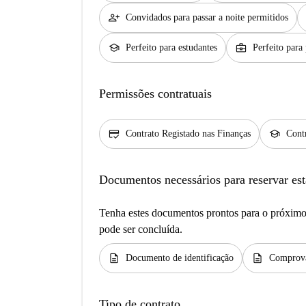
person_add
Convidados para passar a noite permitidos
school
business_center
Perfeito para estudantes
Perfeito para 
Permissões contratuais
credit_score
school
Contrato Registado nas Finanças
Contr
Documentos necessários para reservar est
Tenha estes documentos prontos para o próximo 
pode ser concluída.
description
description
Documento de identificação
Comprova
Tipo de contrato