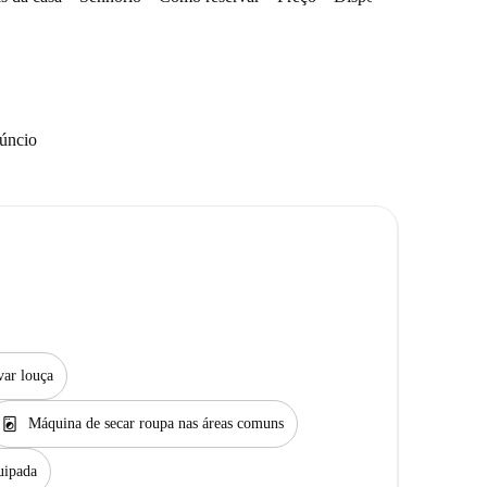
núncio
var louça
local_laundry_service
Máquina de secar roupa nas áreas comuns
uipada