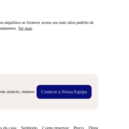
os inquilinos ao fornecer acesso aos mais altos padrões de
rendamento.
Ver mais
Contacte a Nossa Equipa
este anúncio, estamos
s da casa
Senhorio
Como reservar
Preço
Disponibilidades