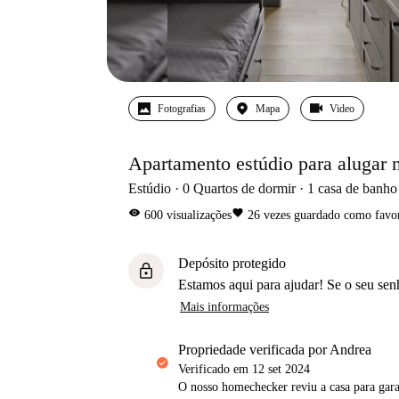
Fotografias
Mapa
Video
Apartamento estúdio para alugar 
Estúdio
0
Quartos de dormir
1
casa de banho
visibility
favorite
600
visualizações
26
vezes guardado como favor
Depósito protegido
lock
Estamos aqui para ajudar! Se o seu sen
Mais informações
propriedade verificada por Andrea
Verificado em
12 set 2024
O nosso homechecker reviu a casa para gar