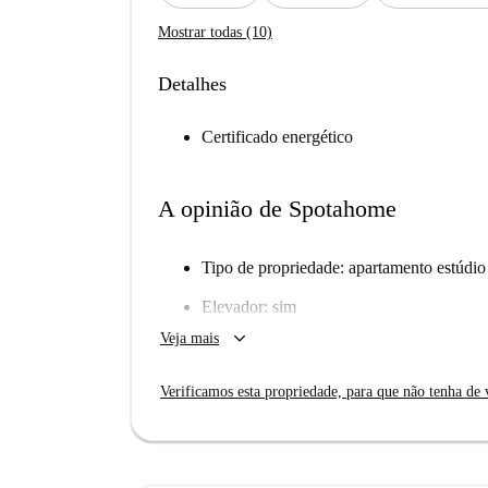
Mostrar todas (10)
Detalhes
Certificado energético
A opinião de Spotahome
Tipo de propriedade: apartamento estúdio
Elevador: sim
keyboard_arrow_down
Veja mais
Número de banheiros: 1
Wi-Fi instalado: não
Verificamos esta propriedade, para que não tenha de v