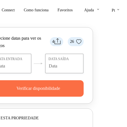
keyboard_arrow_down
keyboard_arrow_down
Connect
Como funciona
Favoritos
Ajuda
Pt
cione datas para ver os
4
26
ços
ATA ENTRADA
DATA SAÍDA
Verificar disponibilidade
 ESTA PROPRIEDADE