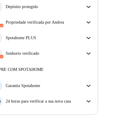
Depósito protegido
Estamos aqui para ajudar! Se o seu senhorio não
devolver o seu depósito, nós vamos fazê-lo.
propriedade verificada por Andrea
Mais informações
O nosso homechecker reviu a casa para garantir que
obtém exatamente o que vê no anúncio.
Spotahome PLUS
Mais sobre a verificação
Oferece a experiência mais segura para nossos
inquilinos ao fornecer acesso aos mais altos padrões
Senhorio verificado
de segurança e suporte adicional durante o
Profissional
·
6 anos
connosco
arrendamento.
Ver mais
Mais sobre este senhorio
PRE COM SPOTAHOME
Mais sobre a verificação
Garantia Spotahome
Se o proprietário cancelar a sua reserva com pouca
antecedência, nós iremos A) pagar um hotel e ajudá-
24 horas para verificar a sua nova casa
lo a encontrar novo alojamento, ou B) reembolsar o
Se a propriedade não corresponder ao prometido no
seu dinheiro na totalidade.
nosso anúncio, tem 24 horas depois de se mudar para
pedir para ser realojado.