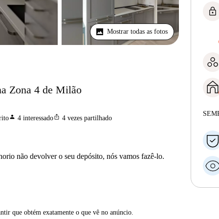
lock
Mostrar todas as fotos
na Zona 4 de Milão
SEM
person
ios_share
ito
4
interessado
4
vezes partilhado
horio não devolver o seu depósito, nós vamos fazê-lo.
antir que obtém exatamente o que vê no anúncio.