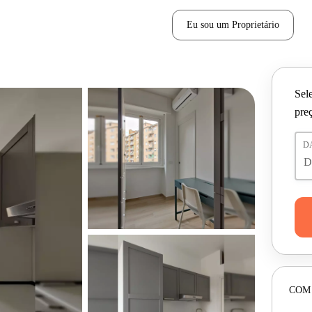
Eu sou um Proprietário
Sele
pre
D
COM