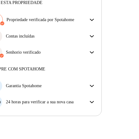
 ESTA PROPRIEDADE
Propriedade verificada por Spotahome
A nossa equipa revisou a casa para assegurar que
obténs exatamente o que vês no anúncio.
Contas incluídas
Mais sobre a verificação
Desfrute de uma vida mais tranquila com as contas
incluídas. A renda e as contas estão todas incluídas
Senhorio verificado
para uma experiência sem preocupações
Profissional
·
6 anos
connosco
Mais sobre este senhorio
PRE COM SPOTAHOME
Mais sobre a verificação
Garantia Spotahome
Se o proprietário cancelar a sua reserva com pouca
antecedência, nós iremos A) pagar um hotel e ajudá-
24 horas para verificar a sua nova casa
lo a encontrar novo alojamento, ou B) reembolsar o
Se a propriedade não corresponder ao prometido no
seu dinheiro na totalidade.
nosso anúncio, tem 24 horas depois de se mudar para
pedir para ser realojado.