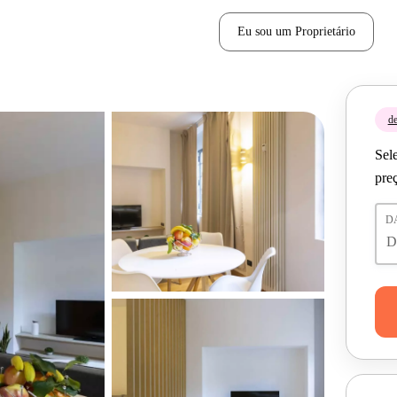
Eu sou um Proprietário
de
Sele
pre
D