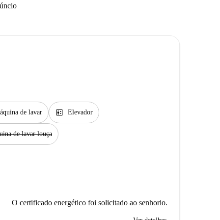
núncio
elevator
áquina de lavar
Elevador
ina de lavar louça
O certificado energético foi solicitado ao senhorio.