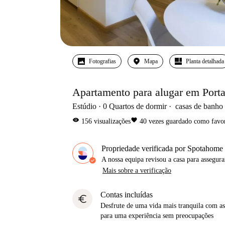
Fotografias
Mapa
Planta detalhada
Apartamento para alugar em Porta
Estúdio
0
Quartos de dormir
casas de banho
visibility
favorite
156
visualizações
40
vezes guardado como favor
Propriedade verificada por Spotahome
A nossa equipa revisou a casa para assegur
Mais sobre a verificação
Contas incluídas
euro
Desfrute de uma vida mais tranquila com as 
para uma experiência sem preocupações