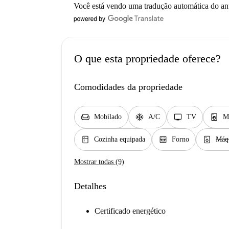
Você está vendo uma tradução automática do a
O que esta propriedade oferece?
Comodidades da propriedade
chair
ac_unit
tv
local_laundry_service
Mobilado
A/C
TV
M
kitchen
oven_gen
dishwasher_gen
Cozinha equipada
Forno
Máqu
Mostrar todas (9)
Detalhes
Certificado energético