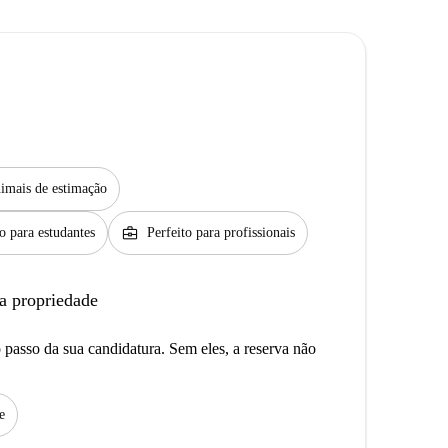
imais de estimação
business_center
to para estudantes
Perfeito para profissionais
a propriedade
passo da sua candidatura. Sem eles, a reserva não
e