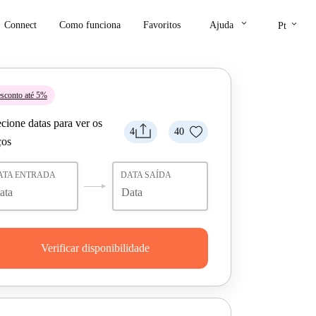
keyboard_arrow_down
keyboard_arrow_down
Connect
Como funciona
Favoritos
Ajuda
Pt
sconto até 5%
cione datas para ver os
4
40
ços
ATA ENTRADA
DATA SAÍDA
Verificar disponibilidade