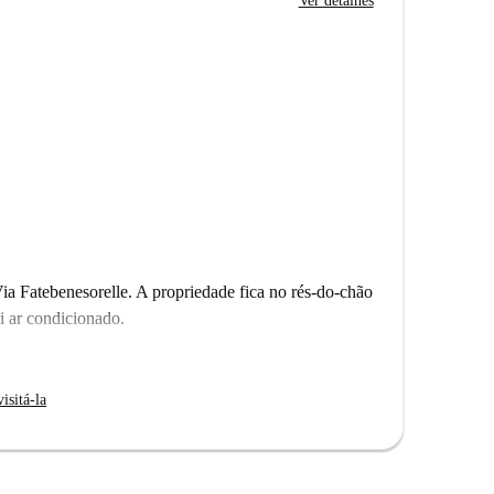
Ver detalhes
ia Fatebenesorelle. A propriedade fica no rés-do-chão
i ar condicionado.
isitá-la