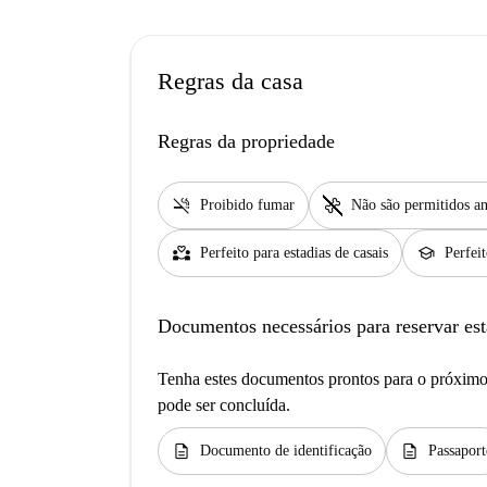
Regras da casa
Regras da propriedade
smoke_free
pet_supplies
Proibido fumar
Não são permitidos an
partner_heart
school
Perfeito para estadias de casais
Perfei
Documentos necessários para reservar est
Tenha estes documentos prontos para o próximo 
pode ser concluída.
description
description
Documento de identificação
Passaport