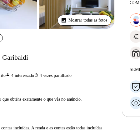
COM
Mostrar todas as fotos
euro
 Garibaldi
SEM
person
ios_share
ito
4
interessado
4
vezes partilhado
ar que obténs exatamente o que vês no anúncio.
contas incluídas. A renda e as contas estão todas incluídas