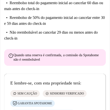
Reembolso total do pagamento inicial
ao cancelar 60 dias ou
mais antes do check-in
Reembolso de 50% do pagamento inicial
ao cancelar entre 30
e 59 dias antes do check-in
Não reembolsável
ao cancelar 29 dias ou menos antes do
check-in
error
Quando uma reserva é confirmada, a comissão da Spotahome
não é reembolsável
E lembre-se, com esta propriedade terá:
savings
check_circle
SEM CAUÇÃO
SENHORIO VERIFICADO
GARANTIA SPOTAHOME