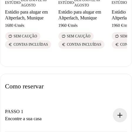
DISPONÍVEL 09
DISPONÍVEL 09
DI
ESTÚDIO
ESTÚDIO
ESTÚDIO
■
■
■
AGOSTO
AGOSTO
A
Estúdio para alugar em
Estúdio para alugar em
Estúdio pa
Altperlach, Munique
Altperlach, Munique
Altperlach
1680 €
/
mês
1960 €
/
mês
1960 €
/
mês
savings
savings
savings
SEM CAUÇÃO
SEM CAUÇÃO
SEM C
euro
euro
euro
CONTAS INCLUÍDAS
CONTAS INCLUÍDAS
CONTA
Como reservar
PASSO 1
Encontre a sua casa
Processo de reserva 100% online.