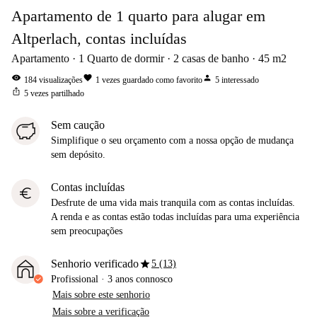
Apartamento de 1 quarto para alugar em
Altperlach, contas incluídas
Apartamento
1
Quarto de dormir
2
casas de banho
45
m2
visibility
favorite
person
184
visualizações
1
vezes guardado como favorito
5
interessado
ios_share
5
vezes partilhado
Sem caução
Simplifique o seu orçamento com a nossa opção de mudança
sem depósito.
Contas incluídas
euro
Desfrute de uma vida mais tranquila com as contas incluídas.
A renda e as contas estão todas incluídas para uma experiência
sem preocupações
star
Senhorio verificado
5 (13)
Profissional
·
3 anos
connosco
Mais sobre este senhorio
Mais sobre a verificação