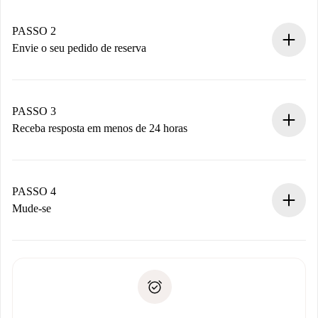
Casas e Proprietários verificados.
Você tem todas as informações necessárias
PASSO 2
antecipadamente.
Envie o seu pedido de reserva
Envie detalhes básicos do seu perfil e método de
pagamento.
Não cobramos nada até que o proprietário confirme.
PASSO 3
Receba resposta em menos de 24 horas
O proprietário tem até 24 horas para confirmar.
Se aceita, faremos a cobrança e conectaremos você ao
proprietário.
PASSO 4
Se recusada: não cobraremos nada e ofereceremos
Mude-se
alternativas.
Combine os detalhes da chegada com o proprietário,
Documentos necessários para “
Spotahome plus
”.
entrega das chaves, etc.
Documento de identidade ou Passaporte
A Spotahome só transferirá o primeiro pagamento se você
Comprovante de solvência
não comunicar nenhum problema.
Débito direto bancário