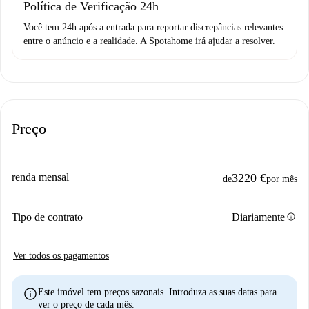
Política de Verificação 24h
Você tem 24h após a entrada para reportar discrepâncias relevantes
entre o anúncio e a realidade. A Spotahome irá ajudar a resolver.
Preço
renda mensal
3220 €
de
por mês
info
Tipo de contrato
Diariamente
Ver todos os pagamentos
info
Este imóvel tem preços sazonais. Introduza as suas datas para
ver o preço de cada mês.