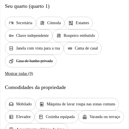
Seu quarto (quarto 1)
desk
dresser
shelves
Secretária
Cómoda
Estantes
key
dresser
Chave independente
Roupeiro embutido
window_closed
airline_seat_flat
Janela com vista para a rua
Cama de casal
soap
Casa de banho privada
Mostrar todas (9)
Comodidades da propriedade
chair
local_laundry_service
Mobilado
Máquina de lavar roupa nas zonas comuns
elevator
kitchen
balcony
Elevador
Cozinha equipada
Varanda ou terraço