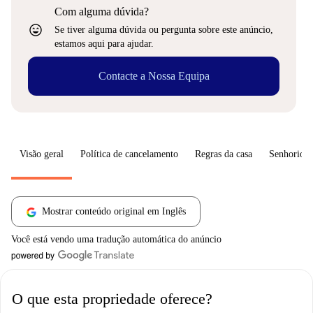
Com alguma dúvida?
sentiment_very_satisfied
Se tiver alguma dúvida ou pergunta sobre este anúncio,
estamos aqui para ajudar.
Contacte a Nossa Equipa
Visão geral
Política de cancelamento
Regras da casa
Senhorio
Mostrar conteúdo original em Inglês
Você está vendo uma tradução automática do anúncio
O que esta propriedade oferece?