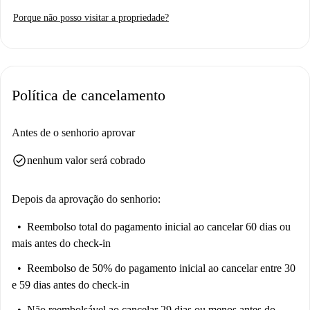
Fi está incluído, assim como o consumo de gás.
Porque não posso visitar a propriedade?
A propriedade está idealmente localizada perto de vários pontos de
interesse. Você encontrará o Museu Arquicofradia de la Sangre, o Parque
Viudes e o Jardim Floridablanca a uma curta distância a pé. Aproveite
para explorar o restaurante mediterrâneo Bar Pepe de Los Jamones, a
Política de cancelamento
lanchonete Akses Kebab And Pizza e o Restaurante La Cabaña para
saborear pratos latinos. Descubra as vibrantes atrações e delícias
culinárias de Múrcia, muito além de uma simples hospedagem.
Antes de o senhorio aprovar
check_circle
nenhum valor será cobrado
Depois da aprovação do senhorio:
Reembolso total do pagamento inicial
ao cancelar 60 dias ou
mais antes do check-in
Reembolso de 50% do pagamento inicial
ao cancelar entre 30
e 59 dias antes do check-in
Não reembolsável
ao cancelar 29 dias ou menos antes do