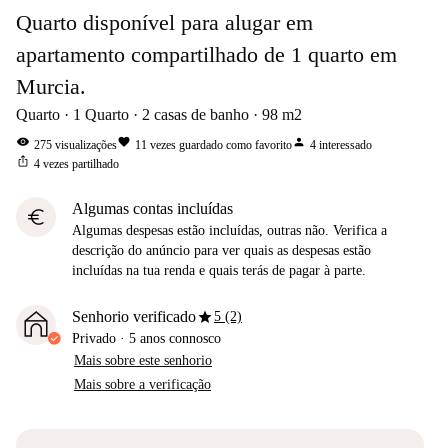
Quarto disponível para alugar em
apartamento compartilhado de 1 quarto em
Murcia.
Quarto
1
Quarto
2
casas de banho
98
m2
visibility
favorite
person
275
visualizações
11
vezes guardado como favorito
4
interessado
ios_share
4
vezes partilhado
Algumas contas incluídas
euro
Algumas despesas estão incluídas, outras não. Verifica a
descrição do anúncio para ver quais as despesas estão
incluídas na tua renda e quais terás de pagar à parte.
star
Senhorio verificado
5 (2)
Privado
·
5 anos
connosco
Mais sobre este senhorio
Mais sobre a verificação