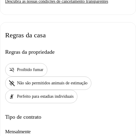
Descubra as nossas condições de cancelamento transparentes
Regras da casa
Regras da propriedade
smoke_free
Proibido fumar
pet_supplies
Não são permitidos animais de estimação
hail
Perfeito para estadias individuais
Tipo de contrato
Mensalmente