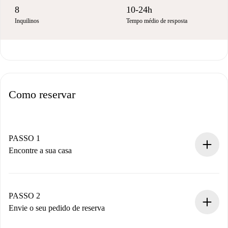
8
10-24h
Inquilinos
Tempo médio de resposta
Como reservar
PASSO 1
Encontre a sua casa
Processo de reserva 100% online.
Casas e Proprietários verificados.
Você tem todas as informações necessárias
PASSO 2
antecipadamente.
Envie o seu pedido de reserva