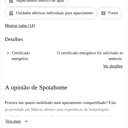
water_heater
Aquecimento elétrico de água
water_heater
oven_gen
Unidades elétricas individuais para aquecimento
Forno
Mostrar todas (14)
Detalhes
Certificado
O certificado energético foi solicitado ao
energético
senhorio.
Ver detalhes
A opinião de Spotahome
Procura um quarto mobiliado num apartamento compartilhado? Esta
propriedade em Múrcia oferece uma experiência de hospedagem
acolhedora. O apartamento dispõe de elevador e está equipado com
keyboard_arrow_down
Veja mais
cozinha e varanda, garantindo conforto e praticidade. Além disso, o Wi-