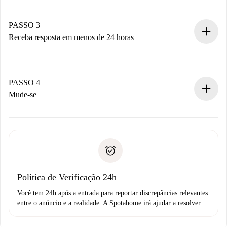
Envie detalhes básicos do seu perfil e método de
pagamento.
Não cobramos nada até que o proprietário confirme.
PASSO 3
Receba resposta em menos de 24 horas
O proprietário tem até 24 horas para confirmar.
Se aceita, faremos a cobrança e conectaremos você ao
proprietário.
PASSO 4
Se recusada: não cobraremos nada e ofereceremos
Mude-se
alternativas.
Combine os detalhes da chegada com o proprietário,
Documentos necessários para “
Spotahome plus
”.
entrega das chaves, etc.
Documento de identidade ou Passaporte
A Spotahome só transferirá o primeiro pagamento se você
Comprovante de solvência
não comunicar nenhum problema.
Débito direto bancário
Política de Verificação 24h
Você tem 24h após a entrada para reportar discrepâncias relevantes
entre o anúncio e a realidade. A Spotahome irá ajudar a resolver.