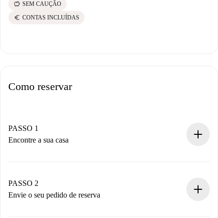
savings
SEM CAUÇÃO
euro
CONTAS INCLUÍDAS
Como reservar
PASSO 1
Encontre a sua casa
Processo de reserva 100% online.
Casas e Proprietários verificados.
Você tem todas as informações necessárias
PASSO 2
antecipadamente.
Envie o seu pedido de reserva
Envie detalhes básicos do seu perfil e método de