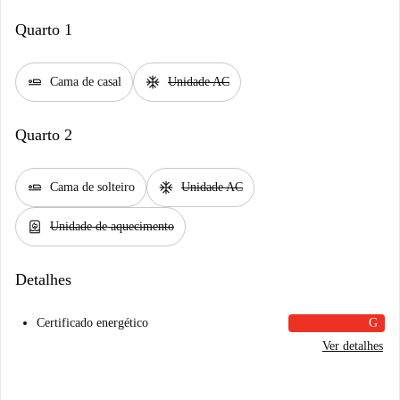
Quarto 1
airline_seat_flat
ac_unit
Cama de casal
Unidade AC
Quarto 2
airline_seat_flat
ac_unit
Cama de solteiro
Unidade AC
water_heater
Unidade de aquecimento
Detalhes
Certificado energético
G
Ver detalhes