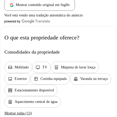
Mostrar conteúdo original em Inglês
Você está vendo uma tradução automática do anúncio
O que esta propriedade oferece?
Comodidades da propriedade
chair
tv
dishwasher_gen
Mobilado
TV
Máquina de lavar louça
image
kitchen
balcony
Exterior
Cozinha equipada
Varanda ou terraço
garage
Estacionamento disponível
water_heater
Aquecimento central de água
Mostrar todas (13)