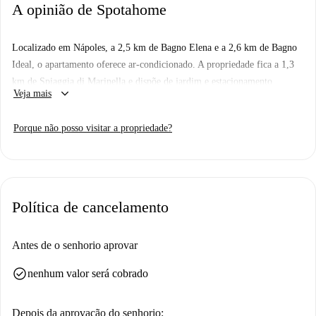
A opinião de Spotahome
Localizado em Nápoles, a 2,5 km de Bagno Elena e a 2,6 km de Bagno
Ideal, o apartamento oferece ar-condicionado. A propriedade fica a 1,3
km de Spiaggia di Marinella e dispõe de jardim e estacionamento
keyboard_arrow_down
Veja mais
privativo gratuito.
O apartamento tem 2 quartos, TV de tela plana via satélite, cozinha com
Porque não posso visitar a propriedade?
micro-ondas e geladeira, máquina de lavar roupa e 2 banheiros com
banheira de hidromassagem. Toalhas e roupa de cama são fornecidas.
Entre os famosos pontos de interesse perto do apartamento, você
encontrará a Via Chiaia, a Galleria Borbonica e o Teatro San Carlo. O
Política de cancelamento
aeroporto mais próximo é o Aeroporto Internacional de Nápoles, a 10
km do apartamento.
Antes de o senhorio aprovar
check_circle
nenhum valor será cobrado
Depois da aprovação do senhorio: