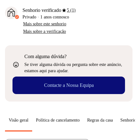
star
Senhorio verificado
5 (1)
Privado
·
1 anos
connosco
Mais sobre este senhorio
Mais sobre a verificação
Com alguma dúvida?
sentiment_very_satisfied
Se tiver alguma dúvida ou pergunta sobre este anúncio,
estamos aqui para ajudar.
Contacte a Nossa Equipa
Visão geral
Política de cancelamento
Regras da casa
Senhorio