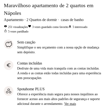
Maravilhoso apartamento de 2 quartos em
Nápoles
Apartamento
2
Quartos de dormir
casas de banho
visibility
favorite
person
251
visualizações
3
vezes guardado como favorito
5
interessado
ios_share
5
vezes partilhado
Sem caução
Simplifique o seu orçamento com a nossa opção de mudança
sem depósito.
Contas incluídas
euro
Desfrute de uma vida mais tranquila com as contas incluídas.
A renda e as contas estão todas incluídas para uma experiência
sem preocupações
Spotahome PLUS
Oferece a experiência mais segura para nossos inquilinos ao
fornecer acesso aos mais altos padrões de segurança e suporte
adicional durante o arrendamento.
Ver mais