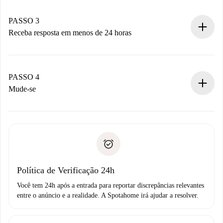
pagamento.
Não cobramos nada até que o proprietário confirme.
PASSO 3
Receba resposta em menos de 24 horas
O proprietário tem até 24 horas para confirmar.
Se aceita, faremos a cobrança e conectaremos você ao
proprietário.
PASSO 4
Se recusada: não cobraremos nada e ofereceremos
Mude-se
alternativas.
Combine os detalhes da chegada com o proprietário,
Documentos necessários para “
Spotahome plus
”.
entrega das chaves, etc.
Documento de identidade ou Passaporte
A Spotahome só transferirá o primeiro pagamento se você
Comprovante de solvência
não comunicar nenhum problema.
Débito direto bancário
Política de Verificação 24h
Você tem 24h após a entrada para reportar discrepâncias relevantes
entre o anúncio e a realidade. A Spotahome irá ajudar a resolver.