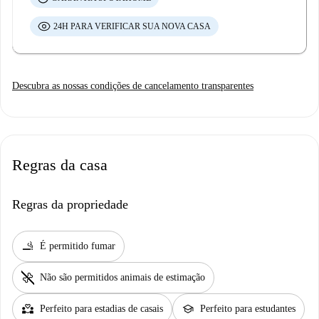
24H PARA VERIFICAR SUA NOVA CASA
Descubra as nossas condições de cancelamento transparentes
Regras da casa
Regras da propriedade
smoking_rooms
É permitido fumar
pet_supplies
Não são permitidos animais de estimação
partner_heart
school
Perfeito para estadias de casais
Perfeito para estudantes