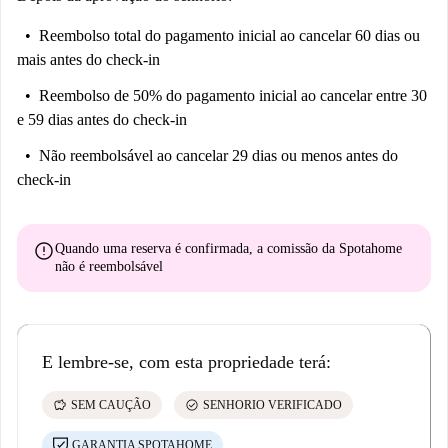
Reembolso total do pagamento inicial
ao cancelar 60 dias ou
mais antes do check-in
Reembolso de 50% do pagamento inicial
ao cancelar entre 30
e 59 dias antes do check-in
Não reembolsável
ao cancelar 29 dias ou menos antes do
check-in
error
Quando uma reserva é confirmada, a comissão da Spotahome
não é reembolsável
E lembre-se, com esta propriedade terá:
savings
check_circle
SEM CAUÇÃO
SENHORIO VERIFICADO
GARANTIA SPOTAHOME