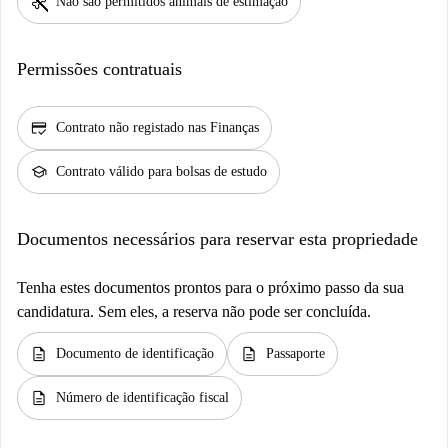
pet_supplies
Não são permitidos animais de estimação
Permissões contratuais
credit_score
Contrato não registado nas Finanças
school
Contrato válido para bolsas de estudo
Documentos necessários para reservar esta propriedade
Tenha estes documentos prontos para o próximo passo da sua
candidatura. Sem eles, a reserva não pode ser concluída.
description
description
Documento de identificação
Passaporte
description
Número de identificação fiscal