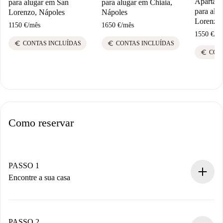
Apartame
para alugar em San
para alugar em Chiaia,
para alu
Lorenzo, Nápoles
Nápoles
Lorenzo,
1150 €
/
mês
1650 €
/
mês
1550 €
/
m
euro
euro
CONTAS INCLUÍDAS
CONTAS INCLUÍDAS
euro
CON
Como reservar
PASSO 1
Encontre a sua casa
Processo de reserva 100% online.
Casas e Proprietários verificados.
Você tem todas as informações necessárias
PASSO 2