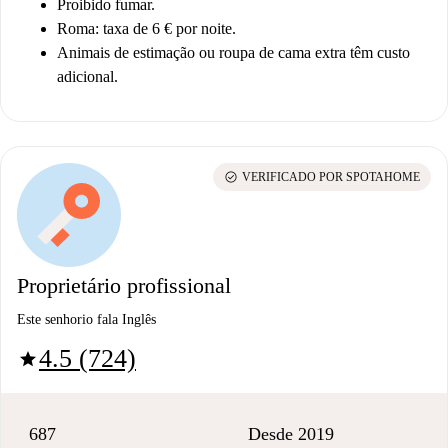
Proibido fumar.
Roma: taxa de 6 € por noite.
Animais de estimação ou roupa de cama extra têm custo
adicional.
check_circle
VERIFICADO POR SPOTAHOME
Proprietário profissional
Este senhorio fala Inglês
4.5 (724)
star
687
Desde 2019