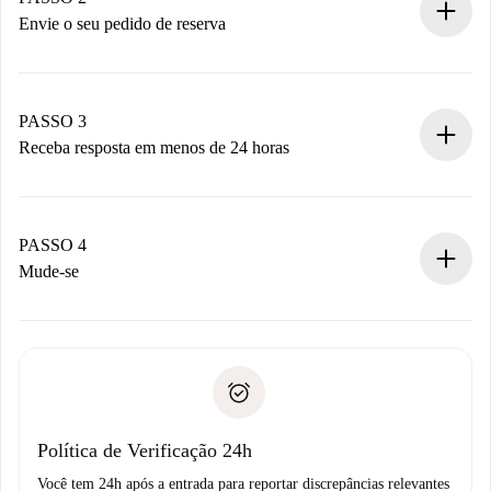
antecipadamente.
Envie o seu pedido de reserva
Envie detalhes básicos do seu perfil e método de
pagamento.
Não cobramos nada até que o proprietário confirme.
PASSO 3
Receba resposta em menos de 24 horas
O proprietário tem até 24 horas para confirmar.
Se aceita, faremos a cobrança e conectaremos você ao
proprietário.
PASSO 4
Se recusada: não cobraremos nada e ofereceremos
Mude-se
alternativas.
Combine os detalhes da chegada com o proprietário,
Documentos necessários para “
Spotahome plus
”.
entrega das chaves, etc.
Documento de identidade ou Passaporte
A Spotahome só transferirá o primeiro pagamento se você
Comprovante de solvência
não comunicar nenhum problema.
Débito direto bancário
Política de Verificação 24h
Você tem 24h após a entrada para reportar discrepâncias relevantes