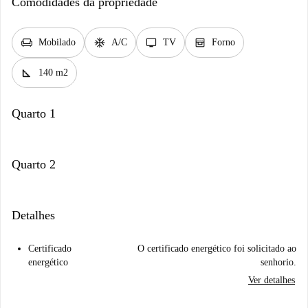
Comodidades da propriedade
chair
ac_unit
tv
oven_gen
Mobilado
A/C
TV
Forno
square_foot
140 m2
Quarto 1
Quarto 2
Detalhes
Certificado
O certificado energético foi solicitado ao
energético
senhorio.
Ver detalhes