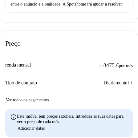
entre o anúncio e a realidade. A Spotahome irá ajudar a resolver.
Preço
renda mensal
3475 €
de
por mês
info
Tipo de contrato
Diariamente
Ver todos os pagamentos
info
Este imóvel tem preços sazonais. Introduza as suas datas para
ver o preço de cada mês.
Adicionar datas