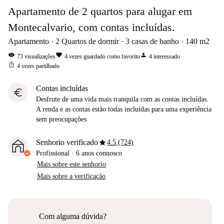
Apartamento de 2 quartos para alugar em
Montecalvario, com contas incluídas.
Apartamento
2
Quartos de dormir
3
casas de banho
140
m2
visibility
favorite
person
73
visualizações
4
vezes guardado como favorito
4
interessado
ios_share
4
vezes partilhado
Contas incluídas
euro
Desfrute de uma vida mais tranquila com as contas incluídas.
A renda e as contas estão todas incluídas para uma experiência
sem preocupações
star
Senhorio verificado
4.5 (724)
Profissional
·
6 anos
connosco
Mais sobre este senhorio
Mais sobre a verificação
Com alguma dúvida?