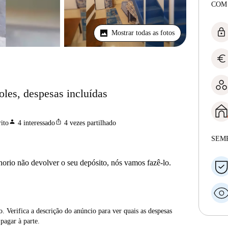
COM
lock
Mostrar todas as fotos
euro
oles, despesas incluídas
person
ios_share
ito
4
interessado
4
vezes partilhado
SEM
horio não devolver o seu depósito, nós vamos fazê-lo.
. Verifica a descrição do anúncio para ver quais as despesas
 pagar à parte.