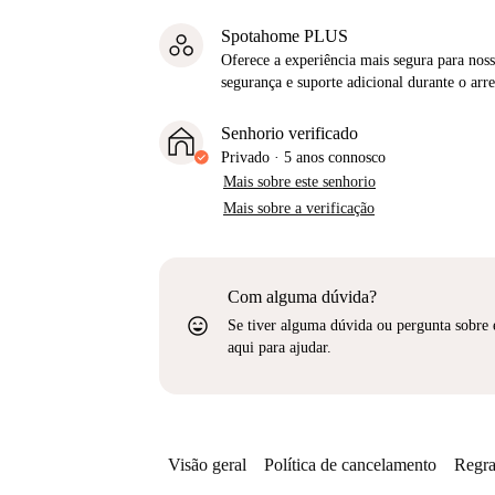
Spotahome PLUS
Oferece a experiência mais segura para noss
segurança e suporte adicional durante o ar
Senhorio verificado
Privado
·
5 anos
connosco
Mais sobre este senhorio
Mais sobre a verificação
Com alguma dúvida?
sentiment_very_satisfied
Se tiver alguma dúvida ou pergunta sobre 
aqui para ajudar.
Visão geral
Política de cancelamento
Regra