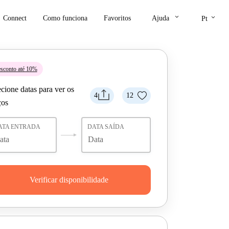
keyboard_arrow_down
keyboard_arrow_down
Connect
Como funciona
Favoritos
Ajuda
Pt
sconto até 10%
cione datas para ver os
4
12
ços
ATA ENTRADA
DATA SAÍDA
Verificar disponibilidade