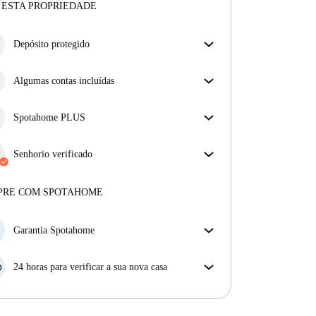
 ESTA PROPRIEDADE
Depósito protegido
Estamos aqui para ajudar! Se o seu senhorio não
devolver o seu depósito, nós vamos fazê-lo.
Algumas contas incluídas
Mais informações
Algumas despesas estão incluídas, outras não.
Verifica a descrição do anúncio para ver quais as
Spotahome PLUS
despesas estão incluídas na tua renda e quais terás de
Oferece a experiência mais segura para nossos
pagar à parte.
inquilinos ao fornecer acesso aos mais altos padrões
Senhorio verificado
de segurança e suporte adicional durante o
Privado
·
5 anos
connosco
arrendamento.
Ver mais
Mais sobre este senhorio
PRE COM SPOTAHOME
Mais sobre a verificação
Garantia Spotahome
Se o proprietário cancelar a sua reserva com pouca
antecedência, nós iremos A) pagar um hotel e ajudá-
24 horas para verificar a sua nova casa
lo a encontrar novo alojamento, ou B) reembolsar o
Se a propriedade não corresponder ao prometido no
seu dinheiro na totalidade.
nosso anúncio, tem 24 horas depois de se mudar para