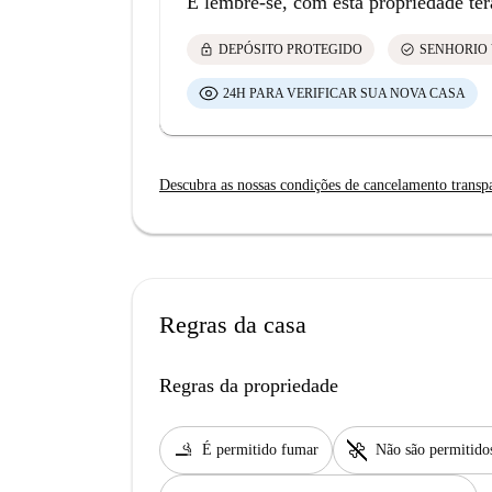
E lembre-se, com esta propriedade ter
lock
check_circle
DEPÓSITO PROTEGIDO
SENHORIO 
24H PARA VERIFICAR SUA NOVA CASA
Descubra as nossas condições de cancelamento transp
Regras da casa
Regras da propriedade
smoking_rooms
pet_supplies
É permitido fumar
Não são permitido