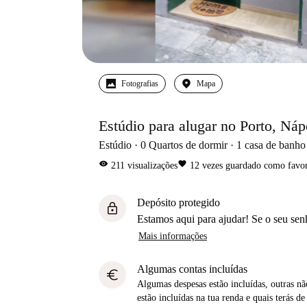
Fotografias
Mapa
Estúdio para alugar no Porto, Náp
Estúdio
0
Quartos de dormir
1
casa de banho
visibility
favorite
211
visualizações
12
vezes guardado como favor
Depósito protegido
lock
Estamos aqui para ajudar! Se o seu sen
Mais informações
Algumas contas incluídas
euro
Algumas despesas estão incluídas, outras não
estão incluídas na tua renda e quais terás de