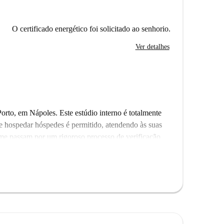
O certificado energético foi solicitado ao senhorio.
Ver detalhes
orto, em Nápoles. Este estúdio interno é totalmente
e hospedar hóspedes é permitido, atendendo às suas
me passam por um rigoroso processo de verificação
ações notáveis. Nas proximidades estão a Rua Catalana,
 Homo al Cerriglio, entre outros. Experimente a rica
luguel com localização central.