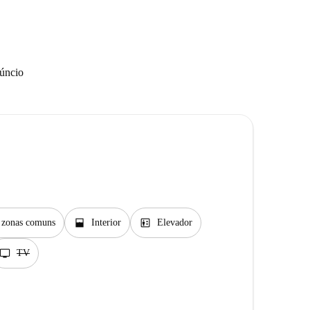
núncio
window_open
elevator
s zonas comuns
Interior
Elevador
tv
TV