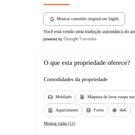
Mostrar conteúdo original em Inglês
Você está vendo uma tradução automática do a
O que esta propriedade oferece?
Comodidades da propriedade
chair
local_laundry_service
Mobilado
Máquina de lavar roupa na
water_heater
oven_gen
ac_unit
Aquecimento
Forno
A/C
Mostrar todas (11)